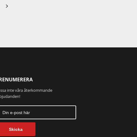
produkten
har
flera
varianter.
De
olika
alternativen
kan
väljas
på
produktsidan
RENUMERERA
ssa inte våra återkommande
bjudanden!
Skicka