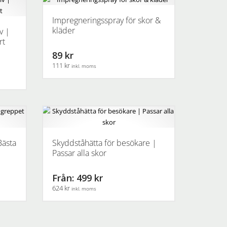
produkten
har
Impregneringsspray för skor &
flera
kläder
v |
varianter.
rt
De
89 kr
olika
111 kr
inkl. moms
alternativen
kan
väljas
på
produktsidan
Bästa
Skyddståhätta för besökare |
Passar alla skor
Från: 499 kr
624 kr
inkl. moms
Den
här