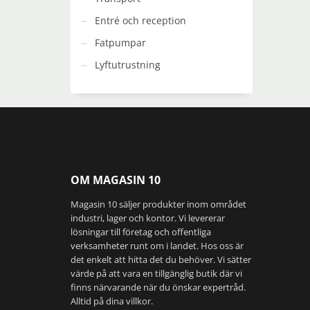
produkts
Entré och reception
Fatpumpar
Lyftutrustning
OM MAGASIN 10
Magasin 10 säljer produkter inom området
industri, lager och kontor. Vi levererar
lösningar till företag och offentliga
verksamheter runt om i landet. Hos oss är
det enkelt att hitta det du behöver. Vi sätter
värde på att vara en tillgänglig butik där vi
finns närvarande när du önskar expertråd.
Alltid på dina villkor.