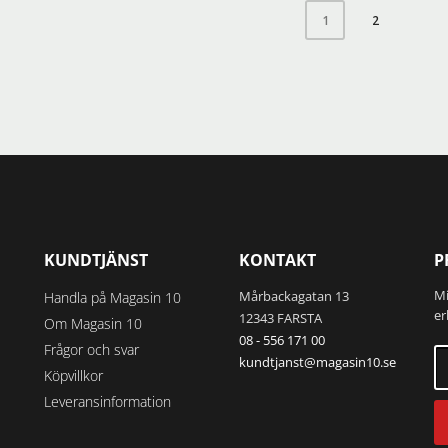
idan
produktsidan
produkten
2
1
har
flera
varianter.
De
olika
alternativen
kan
väljas
på
produktsidan
KUNDTJÄNST
KONTAKT
P
Mi
Mårbackagatan 13
Handla på Magasin 10
er
12343 FARSTA
Om Magasin 10
08 - 556 171 00
Frågor och svar
kundtjanst@magasin10.se
Köpvillkor
Leveransinformation