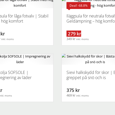
en
produktsidan
flera
Deal! -68.8%
varianter.
De
sula för låga fotvalv | Stabil
Iläggsula för neutrala fotval
.
olika
hög komfort
Geldämpning – hög komfo
alternativen
kan
 kr
279 kr
ven
väljas
r
349 kr
inkl. moms
inkl. moms
på
produktsidan
Den
här
idan
en
produkten
har
flera
olja SOFSOLE |
Sievi halkskydd för skor | 
.
varianter.
egnering av läder
greppet på snö och is
De
olika
kr
375 kr
ven
alternativen
469 kr
inkl. moms
inkl. moms
kan
väljas
Den
på
här