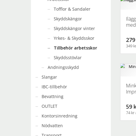
produkt
Tofflor & Sandaler
har
flera
Ilägg
Skyddskängor
varianter
med 
Skyddskängor vinter
De
olika
Yrkes- & Skyddsskor
279
alternati
349 k
Tillbehör arbetsskor
kan
väljas
Den
Skyddsstövlar
på
här
Andningsskydd
produkts
produkt
Slangar
har
flera
Mink
IBC-tillbehör
varianter
Impr
Bevattning
De
olika
59 
OUTLET
alternati
74 kr
Kontorsinredning
kan
väljas
Nödvatten
på
Transport