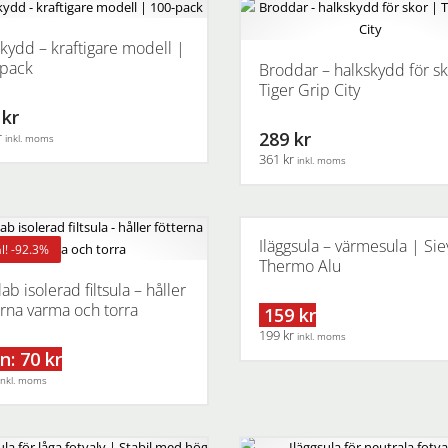
kydd – kraftigare modell |
pack
Broddar – halkskydd för sk
Tiger Grip City
 kr
289 kr
r
inkl. moms
361 kr
inkl. moms
Den
här
produkten
Iläggsula – värmesula | Sie
l! -92.3%
har
Thermo Alu
flera
ab isolerad filtsula – håller
varianter.
erna varma och torra
159 kr
De
199 kr
inkl. moms
olika
n: 70 kr
alternativen
Den
inkl. moms
kan
här
väljas
produkten
på
har