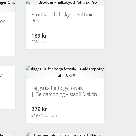
Broddar – halkskydd Yaktrax
Pro
or |
189 kr
236 kr
inkl. moms
Den
här
produkten
har
vi
flera
varianter.
Iläggsula för höga fotvalv
De
| Geldämpning – stabil & skön
olika
alternativen
279 kr
kan
349 kr
inkl. moms
väljas
på
Den
produktsidan
här