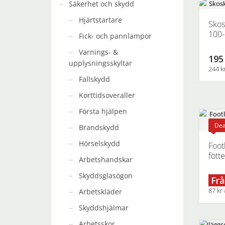
Säkerhet och skydd
Hjärtstartare
Skos
100-
Fick- och pannlampor
Varnings- &
195
upplysningsskyltar
244 k
Fallskydd
Korttidsoveraller
Första hjälpen
Dea
Brandskydd
Hörselskydd
Footl
fött
Arbetshandskar
Skyddsglasögon
Frå
87 kr
Arbetskläder
Skyddshjälmar
Den
här
Arbetsskor