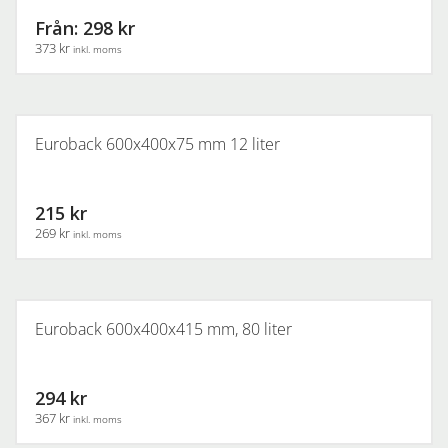
varianter.
Från: 298 kr
De
373 kr
inkl. moms
olika
alternativen
Den
kan
här
väljas
produkten
Euroback 600x400x75 mm 12 liter
på
har
produktsidan
flera
varianter.
215 kr
De
269 kr
inkl. moms
olika
alternativen
kan
väljas
Euroback 600x400x415 mm, 80 liter
på
produktsidan
294 kr
367 kr
inkl. moms