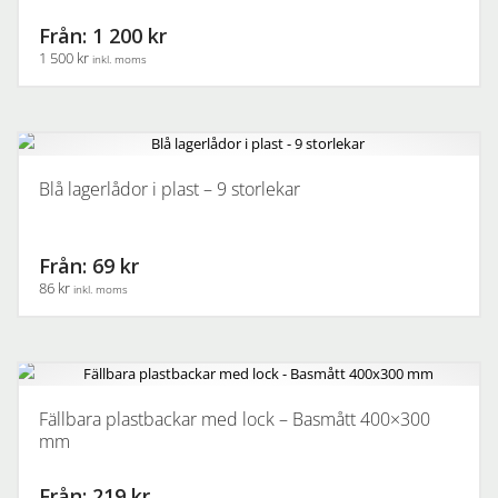
Från: 1 200 kr
1 500 kr
inkl. moms
Den
här
produkten
har
Blå lagerlådor i plast – 9 storlekar
flera
varianter.
De
Från: 69 kr
olika
86 kr
inkl. moms
alternativen
kan
Den
väljas
här
på
produkten
produktsidan
har
Fällbara plastbackar med lock – Basmått 400×300
flera
mm
varianter.
De
Från: 219 kr