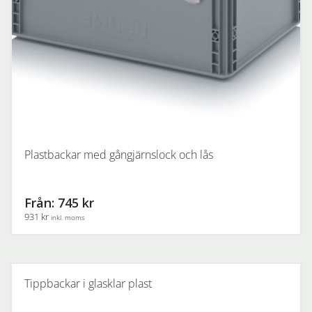
produktsidan
Plastbackar med gångjärnslock och lås
Från: 745 kr
931 kr
inkl. moms
Den
här
produkten
Tippbackar i glasklar plast
har
flera