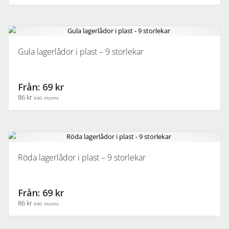
kan
Den
väljas
här
på
produkten
produktsidan
har
Gula lagerlådor i plast – 9 storlekar
flera
varianter.
De
Från: 69 kr
olika
86 kr
inkl. moms
alternativen
kan
Den
väljas
här
på
produkten
produktsidan
har
Röda lagerlådor i plast – 9 storlekar
flera
varianter.
De
Från: 69 kr
olika
86 kr
inkl. moms
alternativen
kan
Den
väljas