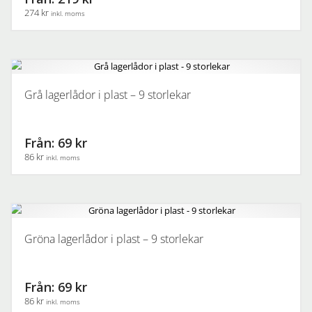
olika
274 kr
inkl. moms
alternativen
kan
Den
väljas
här
på
produkten
produktsidan
har
Grå lagerlådor i plast – 9 storlekar
flera
varianter.
De
Från: 69 kr
olika
86 kr
inkl. moms
alternativen
kan
Den
väljas
här
på
produkten
produktsidan
har
Gröna lagerlådor i plast – 9 storlekar
flera
varianter.
De
Från: 69 kr
olika
86 kr
inkl. moms
alternativen