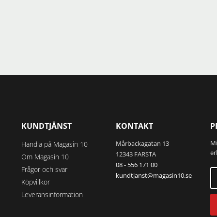
idan
produktsidan
KUNDTJÄNST
KONTAKT
P
Mi
Mårbackagatan 13
Handla på Magasin 10
er
12343 FARSTA
Om Magasin 10
08 - 556 171 00
Frågor och svar
kundtjanst@magasin10.se
Köpvillkor
Leveransinformation