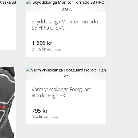
Skyddskänga Monitor Tornado
S3 HRO CI SRC
1 695 kr
2 119 kr
inkl. moms
Den
här
produkten
har
flera
Varm yrkeskänga Footguard
varianter.
Nordic High S3
De
olika
795 kr
alternativen
994 kr
inkl. moms
kan
väljas
Den
på
här