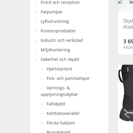
Entré och reception
Fatpumpar
Skyd
Lyftutrustning
Alas
Kontorsprodukter
Industri och verkstad
3 69
4 624
Miljöhantering
Den
Säkerhet och skydd
här
Hjärtstartare
produkt
har
Fick- och pannlampor
flera
Varnings- &
varianter
upplysningsskyltar
De
Fallskydd
olika
alternati
Korttidsoveraller
kan
Första hjälpen
väljas
på
Brandskydd