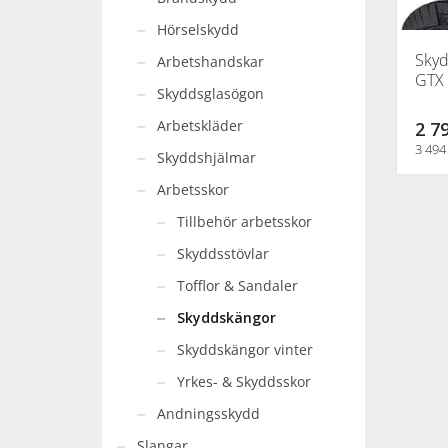
produkts
Hörselskydd
Skyd
Arbetshandskar
GTX 
Skyddsglasögon
Arbetskläder
2 79
3 494
Skyddshjälmar
Den
Arbetsskor
här
Tillbehör arbetsskor
produkt
har
Skyddsstövlar
flera
Tofflor & Sandaler
varianter
Skyddskängor
De
olika
Skyddskängor vinter
alternati
Yrkes- & Skyddsskor
kan
väljas
Andningsskydd
på
Slangar