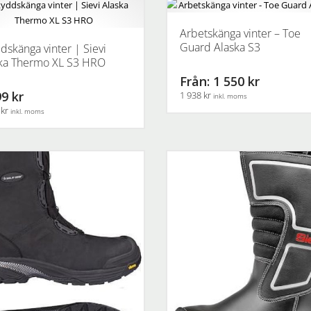
Arbetskänga vinter – Toe
Guard Alaska S3
dskänga vinter | Sievi
ka Thermo XL S3 HRO
Från: 1 550 kr
9 kr
1 938 kr
inkl. moms
 kr
inkl. moms
Den
här
produkten
en
har
flera
varianter.
.
De
olika
alternativen
ven
kan
väljas
på
produktsidan