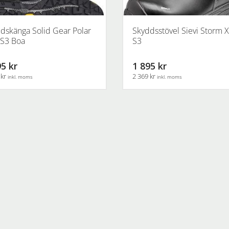
idan
dskänga Solid Gear Polar
Skyddsstövel Sievi Storm X
S3 Boa
S3
5 kr
1 895 kr
 kr
2 369 kr
inkl. moms
inkl. moms
Den
här
en
produkten
har
flera
.
varianter.
De
olika
ven
alternativen
kan
väljas
på