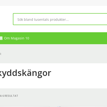
Om Magasin 10
R
kyddskängor
LA 6 RESULTAT