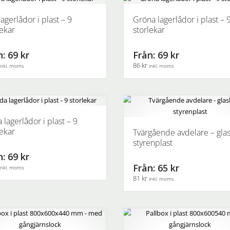
en
agerlådor i plast – 9
Gröna lagerlådor i plast – 
lekar
storlekar
.
: 69 kr
Från: 69 kr
86 kr
inkl. moms
inkl. moms
ven
Den
här
en
produkten
idan
har
 lagerlådor i plast – 9
flera
lekar
Tvärgående avdelare – glas
.
varianter.
styrenplast
De
: 69 kr
olika
Från: 65 kr
inkl. moms
ven
alternativen
81 kr
inkl. moms
kan
väljas
Den
en
på
här
idan
produktsidan
produkten