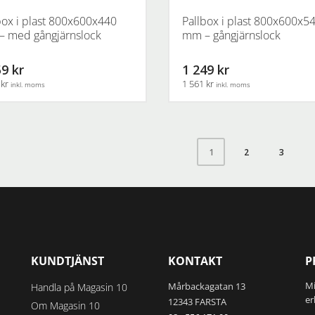
har
.
flera
box i plast 800x600x440
Pallbox i plast 800x600x5
varianter.
 med gångjärnslock
mm – gångjärnslock
De
ven
olika
9 kr
1 249 kr
alternativen
 kr
1 561 kr
inkl. moms
inkl. moms
kan
väljas
idan
på
produktsidan
2
3
1
KUNDTJÄNST
KONTAKT
P
Mi
Mårbackagatan 13
Handla på Magasin 10
er
12343 FARSTA
Om Magasin 10