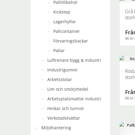
Palltillbehör
produkt
har
Grå l
Kickstep
flera
stor
Lagerhyllor
varianter
De
Pallcontainer
Från
olika
86 kr
Förvaringsbackar
alternati
kan
Den
Pallar
väljas
här
Luftrenare bygg & industri
på
produkt
produkts
har
Industrigummi
Röda
flera
stor
Arbetsstolar
varianter
Lim och smörjmedel
De
Från
olika
86 kr
Arbetsplatsmattor industri
alternati
Hinkar och tunnor
kan
Den
väljas
här
Verkstadstvättar
på
produkt
Miljöhantering
produkts
har