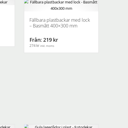
Fällbara plastbackar med lock
– Basmått 400×300 mm
Från: 219 kr
274 kr
inkl. moms
Den
här
produkten
har
flera
varianter.
De
olika
alternativen
kan
väljas
på