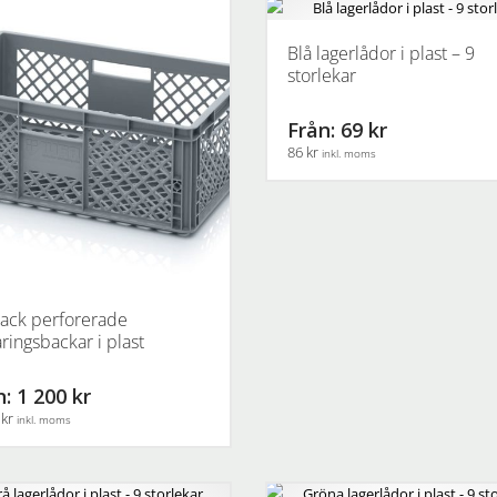
Blå lagerlådor i plast – 9
storlekar
Från: 69 kr
86 kr
inkl. moms
Den
här
produkten
har
flera
varianter.
ack perforerade
De
aringsbackar i plast
olika
alternativen
: 1 200 kr
kan
 kr
inkl. moms
väljas
på
produktsidan