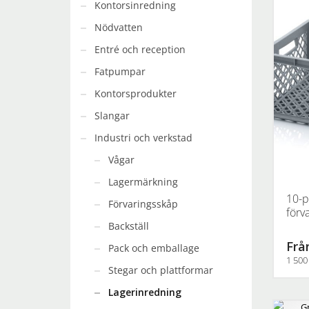
Kontorsinredning
Nödvatten
Entré och reception
Fatpumpar
Kontorsprodukter
Slangar
Industri och verkstad
Vågar
Lagermärkning
10-p
Förvaringsskåp
förv
Backställ
Från
Pack och emballage
1 500
Stegar och plattformar
Den
Lagerinredning
här