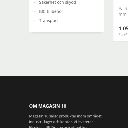
flera
Säkerhet och skydd
varianter
Pall
IBC-tillbehör
De
mm –
olika
Transport
alternati
1 05
kan
1 324
väljas
på
produkts
OM MAGASIN 10
Magasin 10 säljer produkter inom området
industri, lager och kontor. Vi levererar
lösningar till företag och offentliga