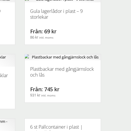
produktsidan
9
Gula lagerlådor i plast – 9
storlekar
Från: 69 kr
86 kr
inkl. moms
Den
här
produkten
har
Plastbackar med gångjärnslock
flera
och lås
klar
varianter.
De
Från: 745 kr
olika
931 kr
inkl. moms
alternativen
kan
Den
väljas
här
på
produkten
produktsidan
har
6 st Pallcontainer i plast |