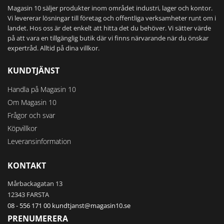
Magasin 10 säljer produkter inom området industri, lager och kontor.
produktsidan
produktsidan
Vi levererar lösningar till företag och offentliga verksamheter runt om i
landet. Hos oss är det enkelt att hitta det du behöver. Vi sätter värde
på att vara en tillgänglig butik där vi finns närvarande när du önskar
expertråd. Alltid på dina villkor.
KUNDTJÄNST
Handla på Magasin 10
Om Magasin 10
Frågor och svar
Köpvillkor
Leveransinformation
KONTAKT
Mårbackagatan 13
12343 FARSTA
08 - 556 171 00
kundtjanst@magasin10.se
PRENUMERERA