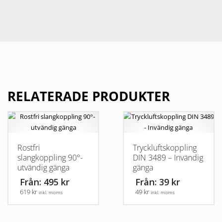
RELATERADE PRODUKTER
Rostfri
Tryckluftskoppling
slangkoppling 90°-
DIN 3489 – Invändig
utvändig gänga
gänga
Från: 495 kr
Från: 39 kr
619 kr
49 kr
inkl. moms
inkl. moms
Den
Den
här
här