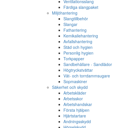
Ventilationsslang
Färdiga slangpaket
Miljöhantering
Slangtillbehör
Slangar
Fathantering
Kemikaliehantering
Avfallshantering
Städ och hygien
Personlig hygien
Torkpapper
Sandbehållare - Sandlådor
Högtryckstvättar
Våt- och torrdammsugare
Sopmaskiner
Säkerhet och skydd
Arbetskläder
Arbetsskor
Arbetshandskar
Första hjälpen
Hjärtstartare
Andningsskydd
Hörselskydd