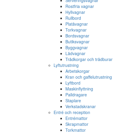
Serveringsvagnar
Rostfria vagnar
Hyllvagnar
Rullbord
Platåvagnar
Torkvagnar
Bordsvagnar
Butiksvagnar
Byggvagnar
Lådvagnar
Trådkorgar och trådburar
Lyftutrustning
Arbetskorgar
Kran och gaffelutrustning
Lyftbord
Maskinflyttning
Palldragare
Staplare
Verkstadskranar
Entré och reception
Entrémattor
Skrapmattor
Torkmattor