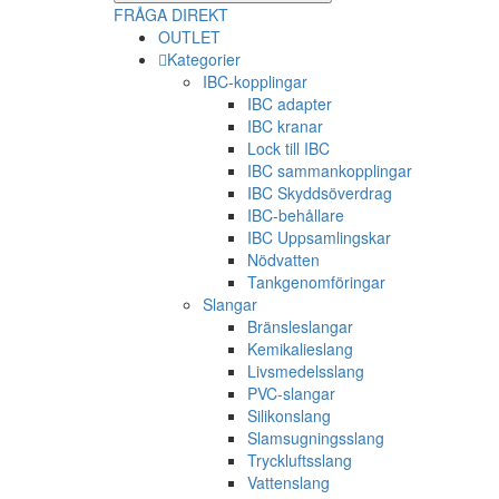
FRÅGA DIREKT
OUTLET
Kategorier
IBC-kopplingar
IBC adapter
IBC kranar
Lock till IBC
IBC sammankopplingar
IBC Skyddsöverdrag
IBC-behållare
IBC Uppsamlingskar
Nödvatten
Tankgenomföringar
Slangar
Bränsleslangar
Kemikalieslang
Livsmedelsslang
PVC-slangar
Silikonslang
Slamsugningsslang
Tryckluftsslang
Vattenslang