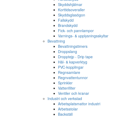
Skyddshjälmar
Korttidsoveraller
Skyddsglasögon
Fallskydd
Brandskydd
Fick- och pannlampor
Varnings- & upplysningsskyltar
Bevattning
Bevattningstimers
Droppslang
Dropptejp - Drip tape
Hål- & kapverktyg
PVC-kopplingar
Regnsamlare
Regnvattentunnor
Sprinkler
Vattenfilter
Ventiler och kranar
Industri och verkstad
Arbetsplatsmattor industri
Arbetsstolar
Backställ