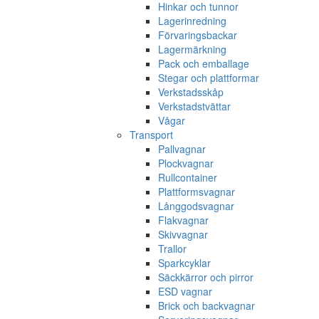
Hinkar och tunnor
Lagerinredning
Förvaringsbackar
Lagermärkning
Pack och emballage
Stegar och plattformar
Verkstadsskåp
Verkstadstvättar
Vågar
Transport
Pallvagnar
Plockvagnar
Rullcontainer
Plattformsvagnar
Långgodsvagnar
Flakvagnar
Skivvagnar
Trallor
Sparkcyklar
Säckkärror och pirror
ESD vagnar
Brick och backvagnar