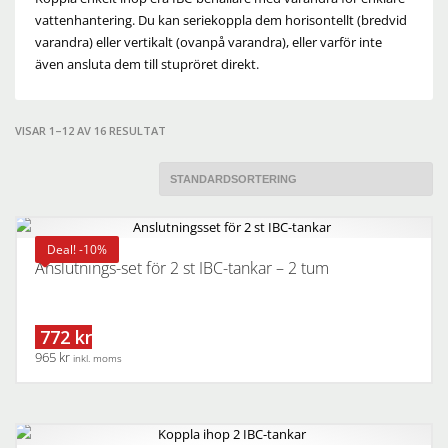
vattenhantering. Du kan seriekoppla dem horisontellt (bredvid
varandra) eller vertikalt (ovanpå varandra), eller varför inte
även ansluta dem till stupröret direkt.
VISAR 1–12 AV 16 RESULTAT
Deal! -10%
Anslutnings-set för 2 st IBC-tankar – 2 tum
772 kr
965 kr
inkl. moms