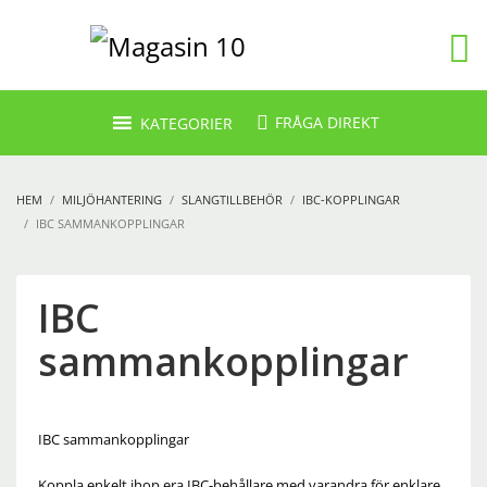
FRÅGA DIREKT
KATEGORIER
HEM
MILJÖHANTERING
SLANGTILLBEHÖR
IBC-KOPPLINGAR
IBC SAMMANKOPPLINGAR
IBC
sammankopplingar
IBC sammankopplingar
Koppla enkelt ihop era IBC-behållare med varandra för enklare