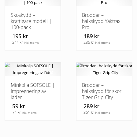
Skoskydd –
Broddar –
kraftigare modell |
halkskydd Yaktrax
100-pack
Pro
195 kr
189 kr
244 kr
236 kr
inkl. moms
inkl. moms
Den
här
produkten
har
flera
Minkolja SOFSOLE |
Broddar –
varianter.
Impregnering av
halkskydd för skor |
De
läder
Tiger Grip City
olika
59 kr
289 kr
alternativen
74 kr
361 kr
inkl. moms
inkl. moms
kan
väljas
Den
på
här
produktsidan