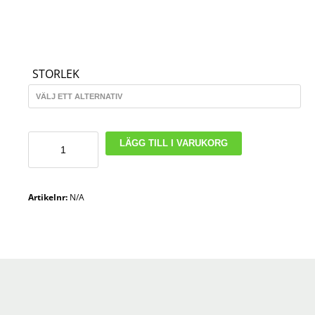
STORLEK
Footlab
LÄGG TILL I VARUKORG
isolerad
filtsula
-
Artikelnr:
N/A
håller
fötterna
varma
och
torra
mängd