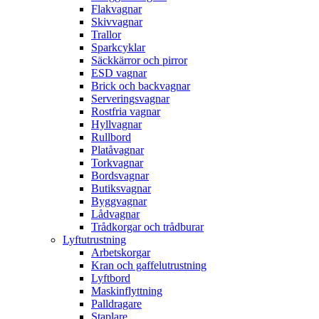
Flakvagnar
Skivvagnar
Trallor
Sparkcyklar
Säckkärror och pirror
ESD vagnar
Brick och backvagnar
Serveringsvagnar
Rostfria vagnar
Hyllvagnar
Rullbord
Platåvagnar
Torkvagnar
Bordsvagnar
Butiksvagnar
Byggvagnar
Lådvagnar
Trådkorgar och trådburar
Lyftutrustning
Arbetskorgar
Kran och gaffelutrustning
Lyftbord
Maskinflyttning
Palldragare
Staplare