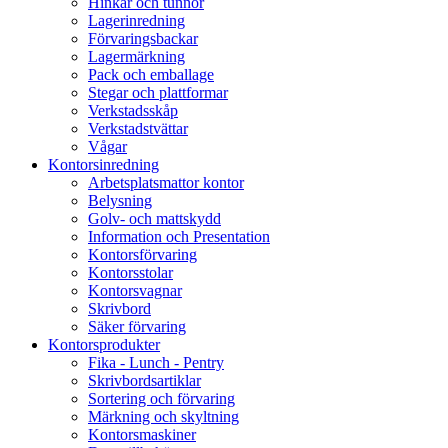
Hinkar och tunnor
Lagerinredning
Förvaringsbackar
Lagermärkning
Pack och emballage
Stegar och plattformar
Verkstadsskåp
Verkstadstvättar
Vågar
Kontorsinredning
Arbetsplatsmattor kontor
Belysning
Golv- och mattskydd
Information och Presentation
Kontorsförvaring
Kontorsstolar
Kontorsvagnar
Skrivbord
Säker förvaring
Kontorsprodukter
Fika - Lunch - Pentry
Skrivbordsartiklar
Sortering och förvaring
Märkning och skyltning
Kontorsmaskiner