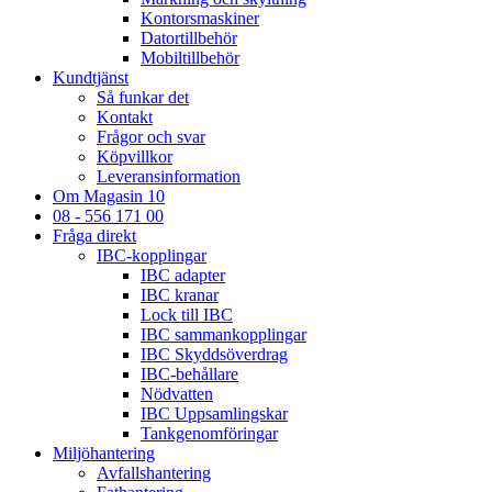
Kontorsmaskiner
Datortillbehör
Mobiltillbehör
Kundtjänst
Så funkar det
Kontakt
Frågor och svar
Köpvillkor
Leveransinformation
Om Magasin 10
08 - 556 171 00
Fråga direkt
IBC-kopplingar
IBC adapter
IBC kranar
Lock till IBC
IBC sammankopplingar
IBC Skyddsöverdrag
IBC-behållare
Nödvatten
IBC Uppsamlingskar
Tankgenomföringar
Miljöhantering
Avfallshantering