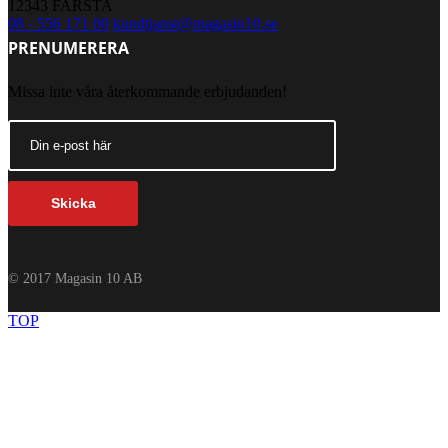
12343 FARSTA
08 - 556 171 00
kundtjanst@magasin10.se
PRENUMERERA
Missa inte våra återkommande erbjudanden!
Skicka
© 2017 Magasin 10 AB
TOP