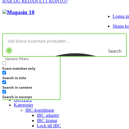
HAR DU REDAN ETT KONTO?
Logga in
Skapa k
Search
Generic filters
Exact matches only
No products in cart.
Search in title
KATEGORIER
KATEGORIER
Search in content
FRÅGA DIREKT
Search in excerpt
OUTLET
Kategorier
IBC-kopplingar
IBC adapter
IBC kranar
Lock till IBC