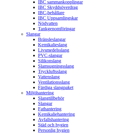
IBC sammankopplingar
IBC Skyddsöverdrag
IBC-behållare
IBC Uppsamlingskar
Nödvatten
Tankgenomföringar
Slangar
Bränsleslangar
Kemikalieslang
Livsmedelsslang
PVC-slangar
Silikonslang
Slamsugningsslang
Tryckluftsslang
Vattenslang
Ventilationsslang
Färdiga slangpaket
Miljöhantering
Slangtillbehör
Slangar
Fathantering
Kemikaliehantering
Avfallshantering
Städ och hygien
Personlig hygien