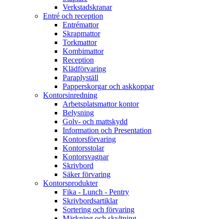
Verkstadskranar
Entré och reception
Entrémattor
Skrapmattor
Torkmattor
Kombimattor
Reception
Klädförvaring
Paraplyställ
Papperskorgar och askkoppar
Kontorsinredning
Arbetsplatsmattor kontor
Belysning
Golv- och mattskydd
Information och Presentation
Kontorsförvaring
Kontorsstolar
Kontorsvagnar
Skrivbord
Säker förvaring
Kontorsprodukter
Fika - Lunch - Pentry
Skrivbordsartiklar
Sortering och förvaring
Märkning och skyltning