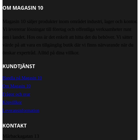
OM MAGASIN 10
Magasin 10 säljer produkter inom området industri, lager och kontor.
Vi levererar lösningar till företag och offentliga verksamheter runt
om i landet. Hos oss är det enkelt att hitta det du behöver. Vi sätter
värde på att vara en tillgänglig butik där vi finns närvarande när du
önskar expertråd. Alltid på dina villkor.
KUNDTJÄNST
Handla på Magasin 10
Om Magasin 10
Frågor och svar
Köpvillkor
Leveransinformation
KONTAKT
Mårbackagatan 13