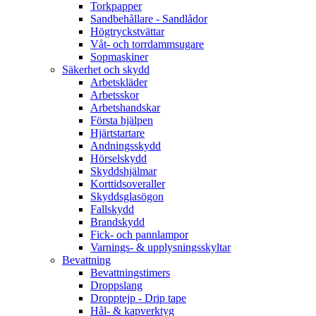
Torkpapper
Sandbehållare - Sandlådor
Högtryckstvättar
Våt- och torrdammsugare
Sopmaskiner
Säkerhet och skydd
Arbetskläder
Arbetsskor
Arbetshandskar
Första hjälpen
Hjärtstartare
Andningsskydd
Hörselskydd
Skyddshjälmar
Korttidsoveraller
Skyddsglasögon
Fallskydd
Brandskydd
Fick- och pannlampor
Varnings- & upplysningsskyltar
Bevattning
Bevattningstimers
Droppslang
Dropptejp - Drip tape
Hål- & kapverktyg