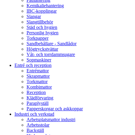
Fathantering
Kemikaliehantering
IBC-kopplingar
Slangar
Slangtillbehör
Städ och hygien
Personlig hygien
Torkpapper
Sandbehållare - Sandlådor
Högtryckstvättar
Våt- och torrdammsugare
Sopmaskiner
Entré och reception
Entrémattor
Skrapmattor
Torkmattor
Kombimattor
Reception
Klädförvaring
Paraplyställ
Papperskorgar och askkoppar
Industri och verkstad
Arbetsplatsmattor industri
Arbetsstolar
Backställ