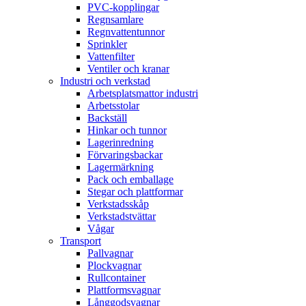
PVC-kopplingar
Regnsamlare
Regnvattentunnor
Sprinkler
Vattenfilter
Ventiler och kranar
Industri och verkstad
Arbetsplatsmattor industri
Arbetsstolar
Backställ
Hinkar och tunnor
Lagerinredning
Förvaringsbackar
Lagermärkning
Pack och emballage
Stegar och plattformar
Verkstadsskåp
Verkstadstvättar
Vågar
Transport
Pallvagnar
Plockvagnar
Rullcontainer
Plattformsvagnar
Långgodsvagnar