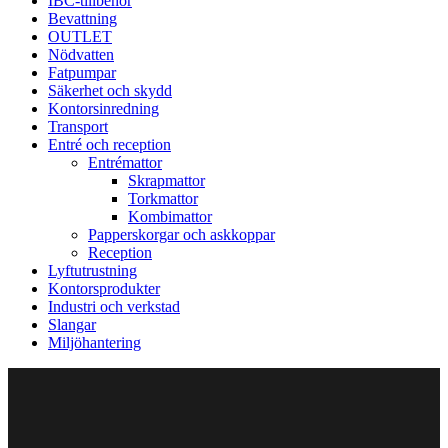
IBC-tillbehör
Bevattning
OUTLET
Nödvatten
Fatpumpar
Säkerhet och skydd
Kontorsinredning
Transport
Entré och reception
Entrémattor
Skrapmattor
Torkmattor
Kombimattor
Papperskorgar och askkoppar
Reception
Lyftutrustning
Kontorsprodukter
Industri och verkstad
Slangar
Miljöhantering