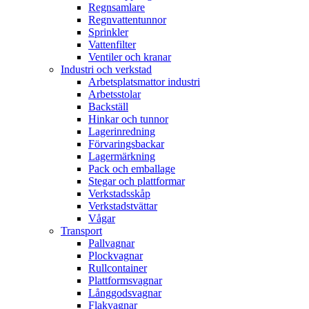
Regnsamlare
Regnvattentunnor
Sprinkler
Vattenfilter
Ventiler och kranar
Industri och verkstad
Arbetsplatsmattor industri
Arbetsstolar
Backställ
Hinkar och tunnor
Lagerinredning
Förvaringsbackar
Lagermärkning
Pack och emballage
Stegar och plattformar
Verkstadsskåp
Verkstadstvättar
Vågar
Transport
Pallvagnar
Plockvagnar
Rullcontainer
Plattformsvagnar
Långgodsvagnar
Flakvagnar