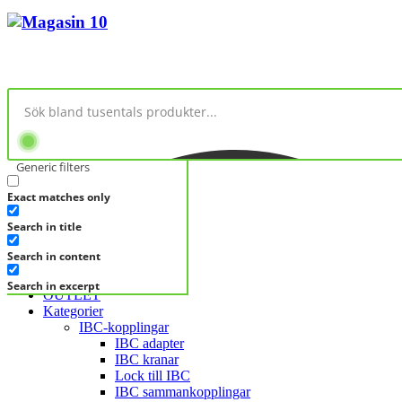
Generic filters
Exact matches only
No products in cart.
Search in title
KATEGORIER
KATEGORIER
Search in content
FRÅGA DIREKT
Search in excerpt
OUTLET
Kategorier
IBC-kopplingar
IBC adapter
IBC kranar
Lock till IBC
IBC sammankopplingar