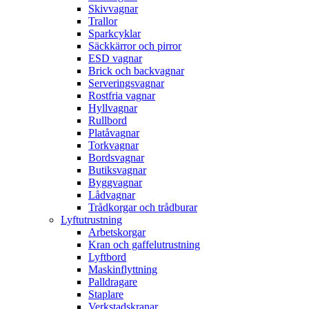
Skivvagnar
Trallor
Sparkcyklar
Säckkärror och pirror
ESD vagnar
Brick och backvagnar
Serveringsvagnar
Rostfria vagnar
Hyllvagnar
Rullbord
Platåvagnar
Torkvagnar
Bordsvagnar
Butiksvagnar
Byggvagnar
Lådvagnar
Trådkorgar och trådburar
Lyftutrustning
Arbetskorgar
Kran och gaffelutrustning
Lyftbord
Maskinflyttning
Palldragare
Staplare
Verkstadskranar