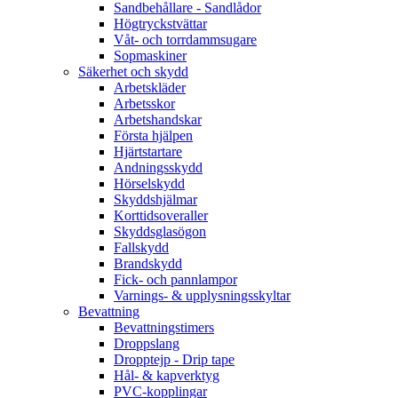
Sandbehållare - Sandlådor
Högtryckstvättar
Våt- och torrdammsugare
Sopmaskiner
Säkerhet och skydd
Arbetskläder
Arbetsskor
Arbetshandskar
Första hjälpen
Hjärtstartare
Andningsskydd
Hörselskydd
Skyddshjälmar
Korttidsoveraller
Skyddsglasögon
Fallskydd
Brandskydd
Fick- och pannlampor
Varnings- & upplysningsskyltar
Bevattning
Bevattningstimers
Droppslang
Dropptejp - Drip tape
Hål- & kapverktyg
PVC-kopplingar