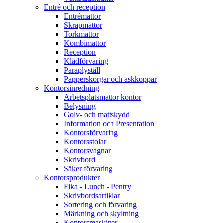
Entré och reception
Entrémattor
Skrapmattor
Torkmattor
Kombimattor
Reception
Klädförvaring
Paraplyställ
Papperskorgar och askkoppar
Kontorsinredning
Arbetsplatsmattor kontor
Belysning
Golv- och mattskydd
Information och Presentation
Kontorsförvaring
Kontorsstolar
Kontorsvagnar
Skrivbord
Säker förvaring
Kontorsprodukter
Fika - Lunch - Pentry
Skrivbordsartiklar
Sortering och förvaring
Märkning och skyltning
Kontorsmaskiner