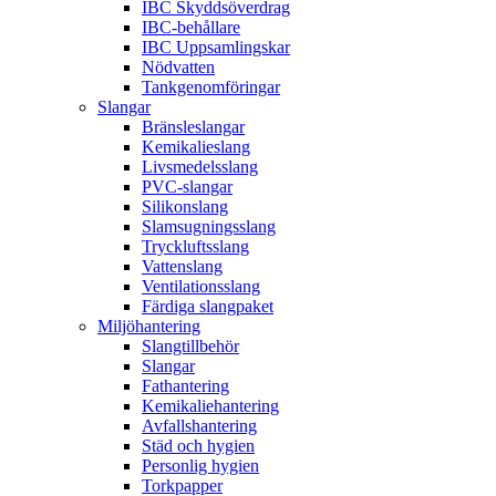
IBC Skyddsöverdrag
IBC-behållare
IBC Uppsamlingskar
Nödvatten
Tankgenomföringar
Slangar
Bränsleslangar
Kemikalieslang
Livsmedelsslang
PVC-slangar
Silikonslang
Slamsugningsslang
Tryckluftsslang
Vattenslang
Ventilationsslang
Färdiga slangpaket
Miljöhantering
Slangtillbehör
Slangar
Fathantering
Kemikaliehantering
Avfallshantering
Städ och hygien
Personlig hygien
Torkpapper