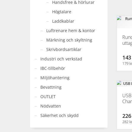
Handsfree & hörlurar
Högtalare
Laddkablar
Luftrenare hem & kontor
Rund
Märkning och skyltning
uttag
Skrivbordsartiklar
143
Industri och verkstad
179 k
IBC-tillbehör
Miljöhantering
Bevattning
USB 
OUTLET
Char
Nödvatten
226
Säkerhet och skydd
282 k