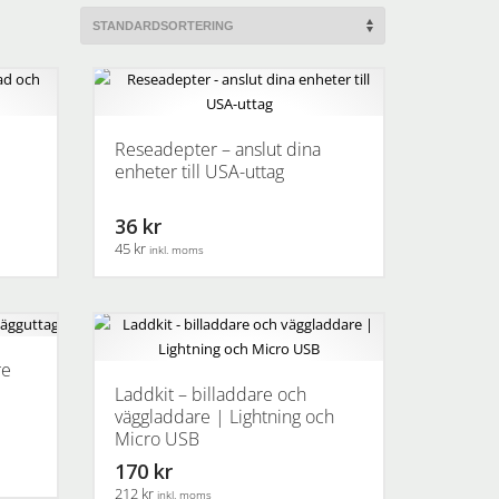
Reseadepter – anslut dina
enheter till USA-uttag
36 kr
45 kr
inkl. moms
re
Laddkit – billaddare och
väggladdare | Lightning och
Micro USB
170 kr
212 kr
inkl. moms