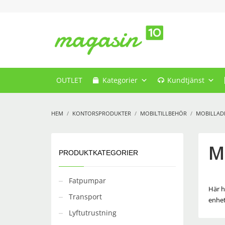
OUTLET
Kategorier
Kundtjänst
HEM
KONTORSPRODUKTER
MOBILTILLBEHÖR
MOBILLAD
M
PRODUKTKATEGORIER
Fatpumpar
Här h
Transport
enhet
Lyftutrustning