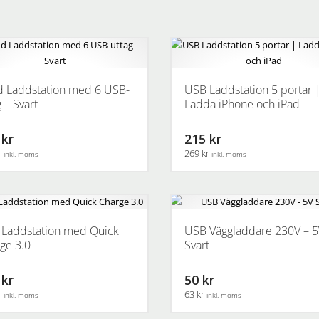
Den
här
produkten
har
flera
varianter.
 Laddstation med 6 USB-
USB Laddstation 5 portar 
De
 – Svart
Ladda iPhone och iPad
olika
alternativen
 kr
215 kr
kan
r
269 kr
inkl. moms
inkl. moms
väljas
på
produktsidan
Laddstation med Quick
USB Väggladdare 230V – 
ge 3.0
Svart
 kr
50 kr
r
63 kr
inkl. moms
inkl. moms