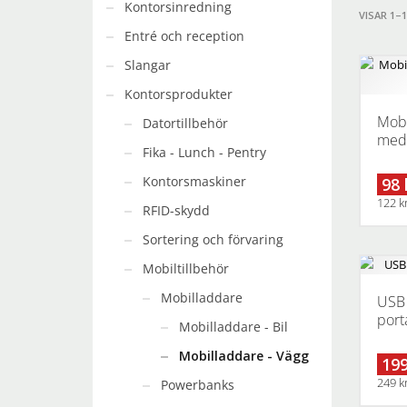
Kontorsinredning
VISAR 1–
Entré och reception
Slangar
Kontorsprodukter
Mobi
Datortillbehör
med 
Fika - Lunch - Pentry
Kontorsmaskiner
98 
122 k
RFID-skydd
Sortering och förvaring
Mobiltillbehör
Mobilladdare
USB 
port
Mobilladdare - Bil
Mobilladdare - Vägg
199
249 k
Powerbanks