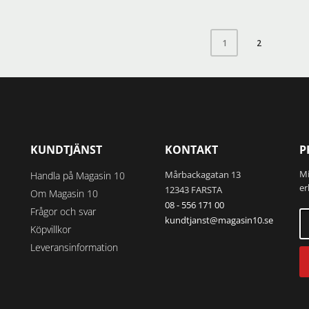
2
1
KUNDTJÄNST
KONTAKT
P
Mi
Mårbackagatan 13
Handla på Magasin 10
er
12343 FARSTA
Om Magasin 10
08 - 556 171 00
Frågor och svar
kundtjanst@magasin10.se
Köpvillkor
Leveransinformation