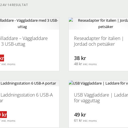
12 AV 14 RESULTAT
lladdare – Väggladdare
Reseadapter för italien |
3 USB-uttag
Jordad och petsäker
kr
38 kr
r
48 kr
inkl. moms
inkl. moms
Laddningsstation 6 USB-A
USB Väggladdare | Ladda
ar
för vägguttag
 kr
49 kr
r
61 kr
inkl. moms
inkl. moms