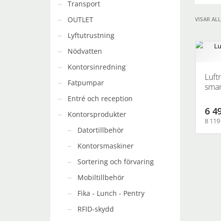
Transport
OUTLET
VISAR AL
Lyftutrustning
Nödvatten
Kontorsinredning
Luft
Fatpumpar
smar
Entré och reception
6 49
Kontorsprodukter
8 119
Datortillbehör
Kontorsmaskiner
Sortering och förvaring
Mobiltillbehör
Fika - Lunch - Pentry
RFID-skydd