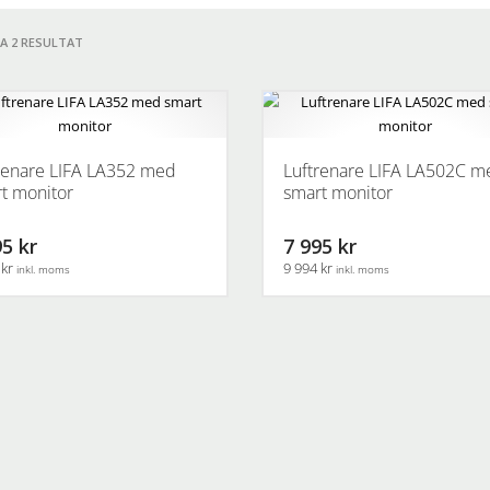
LA 2 RESULTAT
renare LIFA LA352 med
Luftrenare LIFA LA502C m
t monitor
smart monitor
5 kr
7 995 kr
 kr
9 994 kr
inkl. moms
inkl. moms