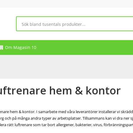
Om Magasin 10
uftrenare hem & kontor
enare hem & kontor. I samarbete med våra leverantörer installerar vi skräd
g och på många andra typer av arbetsplatser. Tillsammans kan vi dra ner 
llera rätt luftrenare som tar bort allergener, bakterier, virus, förbränningspa