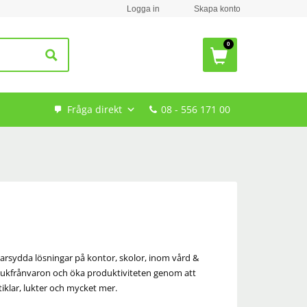
Logga in
Skapa konto
Fråga direkt
08 - 556 171 00
darsydda lösningar på kontor, skolor, inom vård &
sjukfrånvaron och öka produktiviteten genom att
rtiklar, lukter och mycket mer.