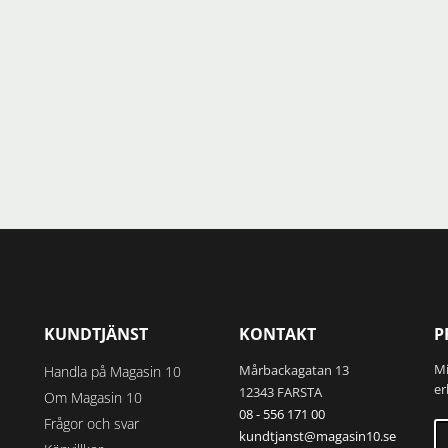
KUNDTJÄNST
KONTAKT
P
Mi
Mårbackagatan 13
Handla på Magasin 10
er
12343 FARSTA
Om Magasin 10
08 - 556 171 00
Frågor och svar
kundtjanst@magasin10.se