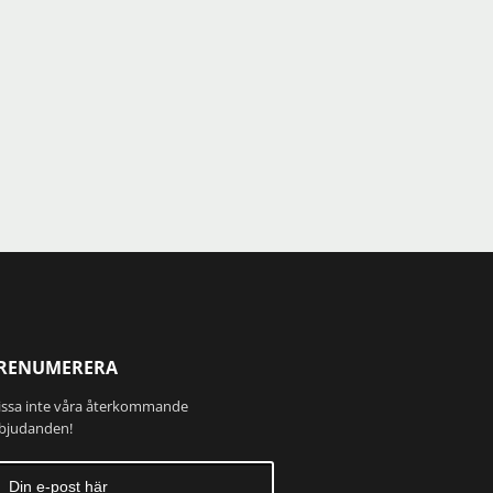
RENUMERERA
ssa inte våra återkommande
bjudanden!