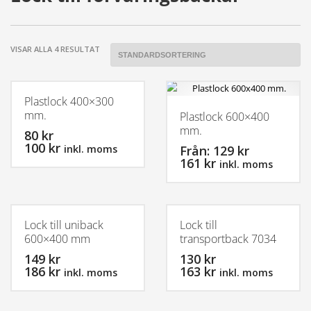
VISAR ALLA 4 RESULTAT
Plastlock 400×300
mm.
Plastlock 600×400
mm.
80 kr
100 kr
inkl. moms
Från: 129 kr
161 kr
inkl. moms
Den
här
Den
produkten
här
har
produkten
Lock till uniback
Lock till
flera
har
600×400 mm
transportback 7034
varianter.
flera
149 kr
130 kr
De
varianter.
186 kr
163 kr
inkl. moms
inkl. moms
olika
De
alternativen
olika