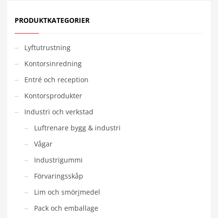
kan
alternativen
väljas
kan
PRODUKTKATEGORIER
på
väljas
produktsidan
på
produktsidan
Lyftutrustning
Kontorsinredning
Entré och reception
Kontorsprodukter
Industri och verkstad
Luftrenare bygg & industri
Vågar
Industrigummi
Förvaringsskåp
Lim och smörjmedel
Pack och emballage