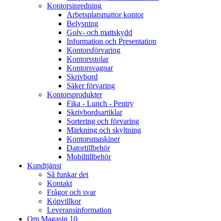
Kontorsinredning
Arbetsplatsmattor kontor
Belysning
Golv- och mattskydd
Information och Presentation
Kontorsförvaring
Kontorsstolar
Kontorsvagnar
Skrivbord
Säker förvaring
Kontorsprodukter
Fika - Lunch - Pentry
Skrivbordsartiklar
Sortering och förvaring
Märkning och skyltning
Kontorsmaskiner
Datortillbehör
Mobiltillbehör
Kundtjänst
Så funkar det
Kontakt
Frågor och svar
Köpvillkor
Leveransinformation
Om Magasin 10