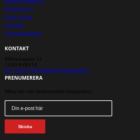
Handla på Magasin 10
Om Magasin 10
Frågor och svar
Köpvillkor
Leveransinformation
KONTAKT
Mårbackagatan 13
12343 FARSTA
08 - 556 171 00
kundtjanst@magasin10.se
PRENUMERERA
Missa inte våra återkommande erbjudanden!
Skicka