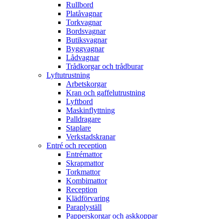
Rullbord
Platåvagnar
Torkvagnar
Bordsvagnar
Butiksvagnar
Byggvagnar
Lådvagnar
Trådkorgar och trådburar
Lyftutrustning
Arbetskorgar
Kran och gaffelutrustning
Lyftbord
Maskinflyttning
Palldragare
Staplare
Verkstadskranar
Entré och reception
Entrémattor
Skrapmattor
Torkmattor
Kombimattor
Reception
Klädförvaring
Paraplyställ
Papperskorgar och askkoppar