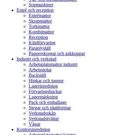
Sopmaskiner
Entré och reception
Entrémattor
Skrapmattor
Torkmattor
Kombimattor
Reception
Klädförvaring
Paraplyställ
Papperskorgar och askkoppar
Industri och verkstad
Arbetsplatsmattor industri
Arbetsstolar
Backställ
Hinkar och tunnor
Lagerinredning
Förvaringsbackar
Lagermärkning
Pack och emballage
Stegar och plattformar
Verkstadsskåp
Verkstadstvättar
Vågar
Kontorsinredning
Arbetsplatsmattor kontor