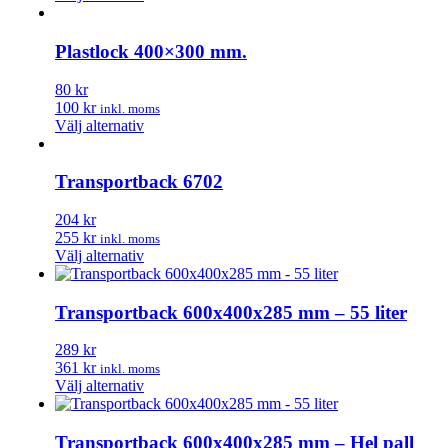
alternativen
här
kan
produkten
väljas
har
Plastlock 400×300 mm.
på
flera
produktsidan
varianter.
80 kr
De
100 kr
inkl. moms
olika
Den
Välj alternativ
alternativen
här
kan
produkten
väljas
har
Transportback 6702
på
flera
produktsidan
varianter.
204 kr
De
255 kr
inkl. moms
olika
Den
Välj alternativ
alternativen
här
kan
produkten
väljas
har
Transportback 600x400x285 mm – 55 liter
på
flera
produktsidan
varianter.
289 kr
De
361 kr
inkl. moms
olika
Den
Välj alternativ
alternativen
här
kan
produkten
väljas
har
Transportback 600x400x285 mm – Hel pall