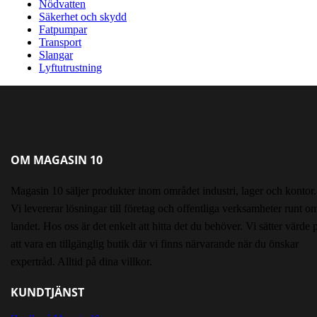
Nödvatten
Säkerhet och skydd
Fatpumpar
Transport
Slangar
Lyftutrustning
OM MAGASIN 10
Magasin 10 säljer produkter inom området industri, lager och kontor.
Vi levererar lösningar till företag och offentliga verksamheter runt om
landet. Hos oss är det enkelt att hitta det du behöver. Vi sätter värde 
att vara en tillgänglig butik där vi finns närvarande när du önskar
expertråd. Alltid på dina villkor.
KUNDTJÄNST