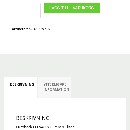
Euroback
LÄGG TILL I VARUKORG
600x400x75
mm
12
Artikelnr:
8707.005.502
liter
mängd
BESKRIVNING
YTTERLIGARE
INFORMATION
BESKRIVNING
Euroback 600x400x75 mm 12 liter