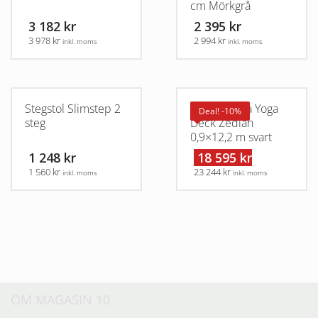
cm Mörkgrå
3 182 kr
2 395 kr
3 978 kr
2 994 kr
inkl. moms
inkl. moms
Stegstol Slimstep 2
Arbetsmatta Yoga
Deal! -10%
steg
Deck Zedlan
0,9×12,2 m svart
1 248 kr
18 595 kr
1 560 kr
23 244 kr
inkl. moms
inkl. moms
OM MAGASIN 10