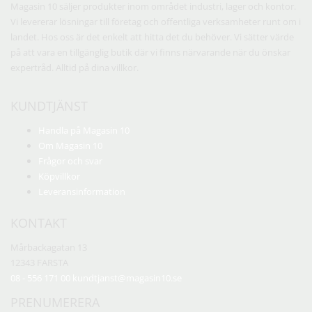
Magasin 10 säljer produkter inom området industri, lager och kontor.
Vi levererar lösningar till företag och offentliga verksamheter runt om i
landet. Hos oss är det enkelt att hitta det du behöver. Vi sätter värde
på att vara en tillgänglig butik där vi finns närvarande när du önskar
expertråd. Alltid på dina villkor.
KUNDTJÄNST
Handla på Magasin 10
Om Magasin 10
Frågor och svar
Köpvillkor
Leveransinformation
KONTAKT
Mårbackagatan 13
12343 FARSTA
08 - 556 171 00
kundtjanst@magasin10.se
PRENUMERERA