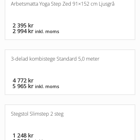
Arbetsmatta Yoga Step Zed 91×152 cm Ljusgrå
2 395 kr
2 994 kr
inkl. moms
3-delad kombistege Standard 5,0 meter
4 772 kr
5 965 kr
inkl. moms
Stegstol Slimstep 2 steg
1 248 kr