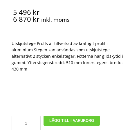
5 496 kr
6 870 kr
inkl. moms
Utskjutstege Proffs är tillverkad av kraftig I-profil i
aluminium.Stegen kan användas som utskjutstege
alternativt 2 stycken enkelstegar. Fötterna har glidskydd i
gummi. Ytterstegensbredd: 510 mm Innerstegens bredd:
430 mm
Utskjutstege
LÄGG TILL I VARUKORG
Proffs