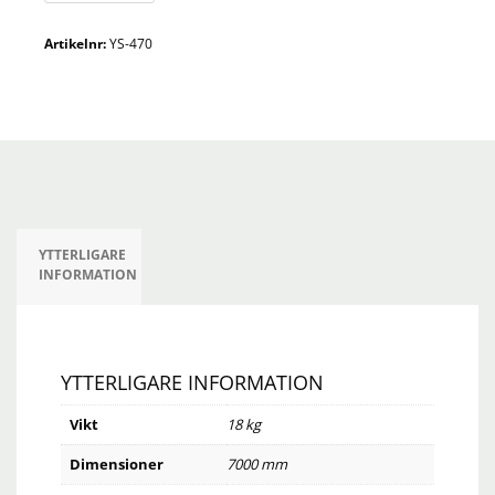
7,0
meter
Artikelnr:
YS-470
mängd
YTTERLIGARE
INFORMATION
YTTERLIGARE INFORMATION
Vikt
18 kg
Dimensioner
7000 mm