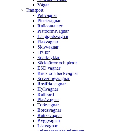
Vågar
Transport
Pallvagnar
Plockvagnar
Rullcontainer
Plattformsvagnar
Långgodsvagnar
Flakvagnar
Skivvagnar
Trallor
Sparkcyklar
Säckkärror och pirror
ESD vagnar
Brick och backvagnar
Serveringsvagnar
Rostfria vagnar
Hyllvagnar
Rullbord
Platåvagnar
Torkvagnar
Bordsvagnar
Butiksvagnar
Byggvagnar
Lådvagnar