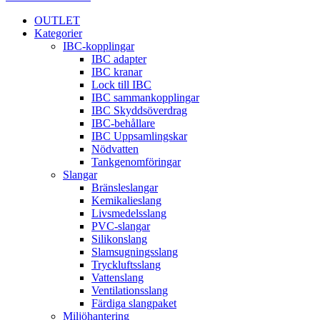
OUTLET
Kategorier
IBC-kopplingar
IBC adapter
IBC kranar
Lock till IBC
IBC sammankopplingar
IBC Skyddsöverdrag
IBC-behållare
IBC Uppsamlingskar
Nödvatten
Tankgenomföringar
Slangar
Bränsleslangar
Kemikalieslang
Livsmedelsslang
PVC-slangar
Silikonslang
Slamsugningsslang
Tryckluftsslang
Vattenslang
Ventilationsslang
Färdiga slangpaket
Miljöhantering