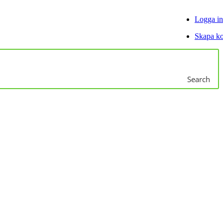
Logga in
Skapa k
Search