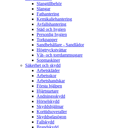
Slangtillbehör
Slangar
Fathantering
Kemikaliehantering
Avfallshantering
Städ och hygien
Personlig hygien
Torkpapper
Sandbehållare - Sandlådor
Högtryckstvättar
Våt- och torrdammsugare
Sopmaskiner
Säkerhet och skydd
Arbetskläder
Arbetsskor
Arbetshandskar
Första hjälpen
Hjärtstartare
Andningsskydd
Hörselskydd
Skyddshjälmar
Korttidsoveraller
Skyddsglasögon
Fallskydd
Brandskydd