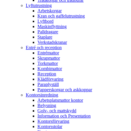
Trådkorgar och trådburar
Lyftutrustning
Arbetskorgar
Kran och gaffelutrustning
Lyftbord
Maskinflyttning
Palldragare
Staplare
Verkstadskranar
Entré och reception
Entrémattor
Skrapmattor
Torkmattor
Kombimattor
Reception
Klädförvaring
Paraplyställ
Papperskorgar och askkoppar
Kontorsinredning
Arbetsplatsmattor kontor
Belysning
Golv- och mattskydd
Information och Presentation
Kontorsförvaring
Kontorsstolar