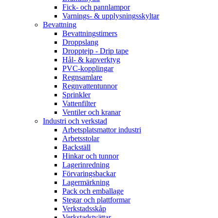
Fick- och pannlampor
Varnings- & upplysningsskyltar
Bevattning
Bevattningstimers
Droppslang
Dropptejp - Drip tape
Hål- & kapverktyg
PVC-kopplingar
Regnsamlare
Regnvattentunnor
Sprinkler
Vattenfilter
Ventiler och kranar
Industri och verkstad
Arbetsplatsmattor industri
Arbetsstolar
Backställ
Hinkar och tunnor
Lagerinredning
Förvaringsbackar
Lagermärkning
Pack och emballage
Stegar och plattformar
Verkstadsskåp
Verkstadstvättar