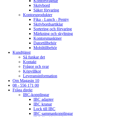
Kontorsvagnar
Skrivbord
Säker förvaring
Kontorsprodukter
Fika - Lunch - Pentry
Skrivbordsartiklar
Sortering och förvaring
Märkning och skyltning
Kontorsmaskiner
Datortillbehör
Mobiltillbehör
Kundtjänst
Så funkar det
Kontakt
Frågor och svar
Köpvillkor
Leveransinformation
Om Magasin 10
08 - 556 171 00
Fråga direkt
IBC-kopplingar
IBC adapter
IBC kranar
Lock till IBC
IBC sammankopplingar