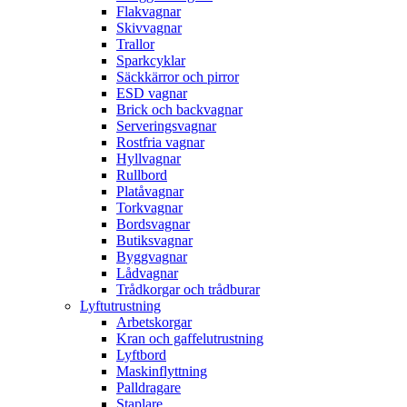
Flakvagnar
Skivvagnar
Trallor
Sparkcyklar
Säckkärror och pirror
ESD vagnar
Brick och backvagnar
Serveringsvagnar
Rostfria vagnar
Hyllvagnar
Rullbord
Platåvagnar
Torkvagnar
Bordsvagnar
Butiksvagnar
Byggvagnar
Lådvagnar
Trådkorgar och trådburar
Lyftutrustning
Arbetskorgar
Kran och gaffelutrustning
Lyftbord
Maskinflyttning
Palldragare
Staplare