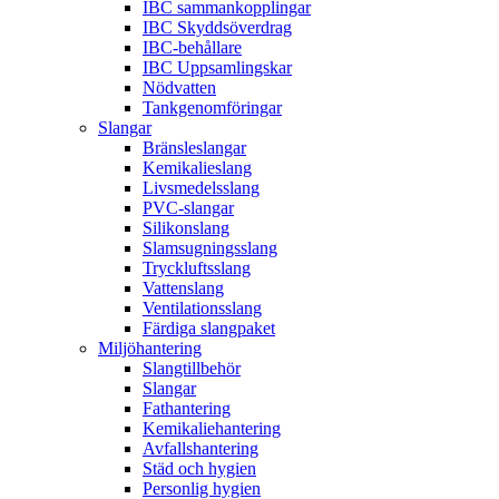
IBC sammankopplingar
IBC Skyddsöverdrag
IBC-behållare
IBC Uppsamlingskar
Nödvatten
Tankgenomföringar
Slangar
Bränsleslangar
Kemikalieslang
Livsmedelsslang
PVC-slangar
Silikonslang
Slamsugningsslang
Tryckluftsslang
Vattenslang
Ventilationsslang
Färdiga slangpaket
Miljöhantering
Slangtillbehör
Slangar
Fathantering
Kemikaliehantering
Avfallshantering
Städ och hygien
Personlig hygien