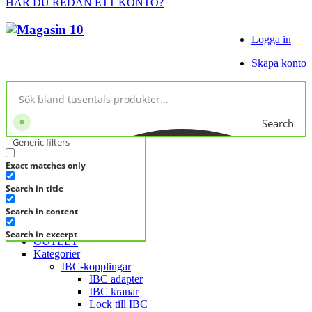
HAR DU REDAN ETT KONTO?
Logga in
Skapa konto
Search
Generic filters
Exact matches only
No products in cart.
Search in title
KATEGORIER
KATEGORIER
Search in content
FRÅGA DIREKT
Search in excerpt
OUTLET
Kategorier
IBC-kopplingar
IBC adapter
IBC kranar
Lock till IBC