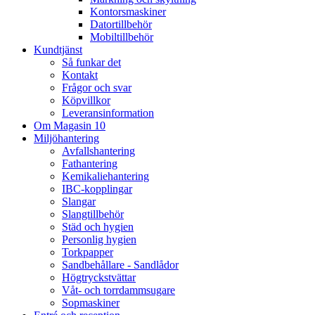
Kontorsmaskiner
Datortillbehör
Mobiltillbehör
Kundtjänst
Så funkar det
Kontakt
Frågor och svar
Köpvillkor
Leveransinformation
Om Magasin 10
Miljöhantering
Avfallshantering
Fathantering
Kemikaliehantering
IBC-kopplingar
Slangar
Slangtillbehör
Städ och hygien
Personlig hygien
Torkpapper
Sandbehållare - Sandlådor
Högtryckstvättar
Våt- och torrdammsugare
Sopmaskiner