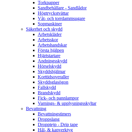
Torkpapper
Sandbehållare - Sandlådor
Högtryckstvättar
Våt- och torrdammsugare
Sopmaskiner
Säkerhet och skydd
Arbetskläder
Arbetsskor
Arbetshandskar
Första hjälpen
Hjärtstartare
Andningsskydd
Hörselskydd
Skyddshjälmar
Korttidsoveraller
Skyddsglasögon
Fallskydd
Brandskydd
Fick- och pannlampor
Varnings- & upplysningsskyltar
Bevattning
Bevattningstimers
Droppslang
Dropptejp - Drip tape
Hål- & kapverktyg