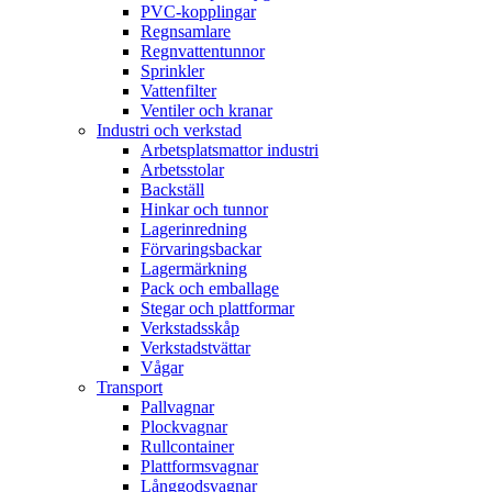
PVC-kopplingar
Regnsamlare
Regnvattentunnor
Sprinkler
Vattenfilter
Ventiler och kranar
Industri och verkstad
Arbetsplatsmattor industri
Arbetsstolar
Backställ
Hinkar och tunnor
Lagerinredning
Förvaringsbackar
Lagermärkning
Pack och emballage
Stegar och plattformar
Verkstadsskåp
Verkstadstvättar
Vågar
Transport
Pallvagnar
Plockvagnar
Rullcontainer
Plattformsvagnar
Långgodsvagnar