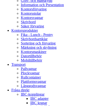
Golv- och mattskydd
Information och Presentation
Kontorsförvaring
Kontorsstolar
Kontorsvagnar
Skrivbord
Säker förvaring
Kontorsprodukter
Fika - Lunch - Pentry
Skrivbordsartiklar
Sortering och förvaring
Märkning och skyltning
Kontorsmaskiner
Datortillbehör
Mobiltillbehör
Transport
Pallvagnar
Plockvagnar
Rullcontainer
Plattformsvagnar
Långgodsvagnar
Fråga direkt
IBC-kopplingar
IBC adapter
IBC kranar