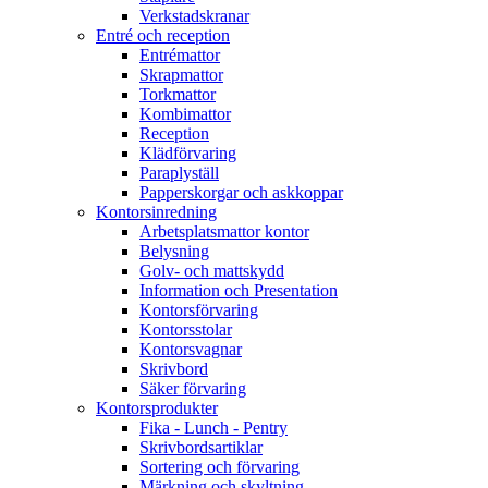
Verkstadskranar
Entré och reception
Entrémattor
Skrapmattor
Torkmattor
Kombimattor
Reception
Klädförvaring
Paraplyställ
Papperskorgar och askkoppar
Kontorsinredning
Arbetsplatsmattor kontor
Belysning
Golv- och mattskydd
Information och Presentation
Kontorsförvaring
Kontorsstolar
Kontorsvagnar
Skrivbord
Säker förvaring
Kontorsprodukter
Fika - Lunch - Pentry
Skrivbordsartiklar
Sortering och förvaring
Märkning och skyltning