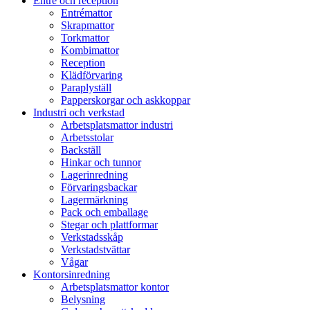
Entré och reception
Entrémattor
Skrapmattor
Torkmattor
Kombimattor
Reception
Klädförvaring
Paraplyställ
Papperskorgar och askkoppar
Industri och verkstad
Arbetsplatsmattor industri
Arbetsstolar
Backställ
Hinkar och tunnor
Lagerinredning
Förvaringsbackar
Lagermärkning
Pack och emballage
Stegar och plattformar
Verkstadsskåp
Verkstadstvättar
Vågar
Kontorsinredning
Arbetsplatsmattor kontor
Belysning