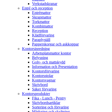
Verkstadskranar
Entré och reception
Entrémattor
Skrapmattor
Torkmattor
Kombimattor
Reception
Klädförvaring
Paraplyställ
Papperskorgar och askkoppar
Kontorsinredning
Arbetsplatsmattor kontor
Belysning
Golv- och mattskydd
Information och Presentation
Kontorsförvaring
Kontorsstolar
Kontorsvagnar
Skrivbord
Säker förvaring
Kontorsprodukter
Fika - Lunch - Pentry
Skrivbordsartiklar
Sortering och förvaring
Märkning och skyltning