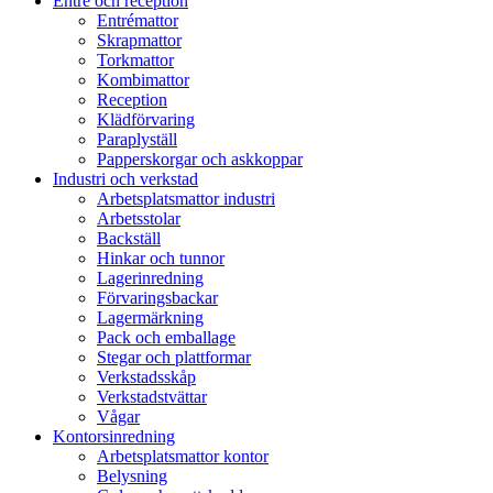
Entré och reception
Entrémattor
Skrapmattor
Torkmattor
Kombimattor
Reception
Klädförvaring
Paraplyställ
Papperskorgar och askkoppar
Industri och verkstad
Arbetsplatsmattor industri
Arbetsstolar
Backställ
Hinkar och tunnor
Lagerinredning
Förvaringsbackar
Lagermärkning
Pack och emballage
Stegar och plattformar
Verkstadsskåp
Verkstadstvättar
Vågar
Kontorsinredning
Arbetsplatsmattor kontor
Belysning