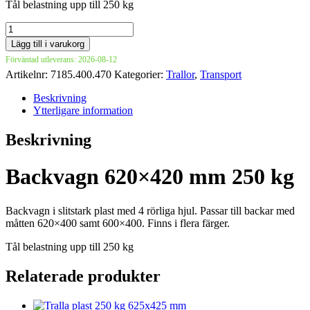
Tål belastning upp till 250 kg
Backvagn
620x420
Lägg till i varukorg
mm
Förväntad utleverans: 2026-08-12
250
Artikelnr:
7185.400.470
Kategorier:
Trallor
,
Transport
kg
mängd
Beskrivning
Ytterligare information
Beskrivning
Backvagn 620×420 mm 250 kg
Backvagn i slitstark plast med 4 rörliga hjul. Passar till backar med
måtten 620×400 samt 600×400. Finns i flera färger.
Tål belastning upp till 250 kg
Relaterade produkter