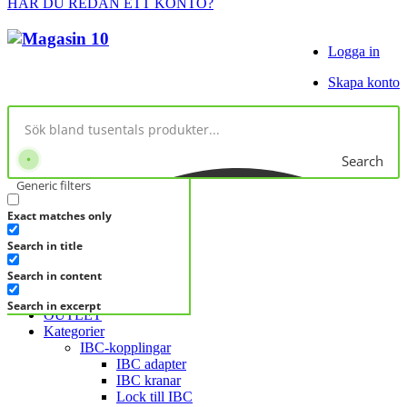
HAR DU REDAN ETT KONTO?
Logga in
Skapa konto
Search
Generic filters
Exact matches only
No products in cart.
Search in title
KATEGORIER
KATEGORIER
Search in content
FRÅGA DIREKT
Search in excerpt
OUTLET
Kategorier
IBC-kopplingar
IBC adapter
IBC kranar
Lock till IBC