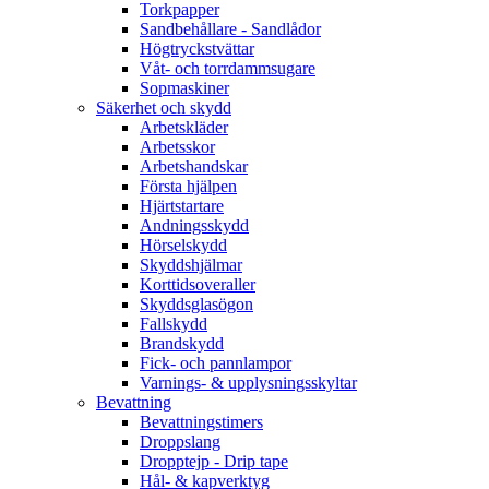
Torkpapper
Sandbehållare - Sandlådor
Högtryckstvättar
Våt- och torrdammsugare
Sopmaskiner
Säkerhet och skydd
Arbetskläder
Arbetsskor
Arbetshandskar
Första hjälpen
Hjärtstartare
Andningsskydd
Hörselskydd
Skyddshjälmar
Korttidsoveraller
Skyddsglasögon
Fallskydd
Brandskydd
Fick- och pannlampor
Varnings- & upplysningsskyltar
Bevattning
Bevattningstimers
Droppslang
Dropptejp - Drip tape
Hål- & kapverktyg