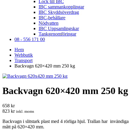
Lock till IBC
IBC sammankopplingar
IBC Skyddsöverdrag
IBC-behållare
Nödvatten
IBC Uppsamlingskar
Tankgenomföringar
08 - 556 171 00
Hem
Webbutik
Transport
Backvagn 620×420 mm 250 kg
Backvagn 620×420 mm 250 kg
658 kr
823 kr
inkl. moms
Backvagn i slitstark plast med 4 rörliga hjul. Trallan har invändiga
mått på 620×420 mm.