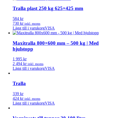
Tralla plast 250 kg 625×425 mm
584 kr
730 kr
inkl. moms
Lägg till i varukorg
VISA
Maxitralla 800×600 mm – 500 kg | Med
hjulstopp
1 995 kr
2 494 kr
inkl. moms
Lägg till i varukorg
VISA
Tralla
339 kr
424 kr
inkl. moms
Lägg till i varukorg
VISA