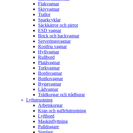
Flakvagnar
Skivvagnar
Trallor
Sparkcyklar
Säckkärror och pirror
ESD vagnar
Brick och backvagnar
Serveringsvagnar
Rostfria vagnar
Hyllvagnar
Rullbord
Platåvagnar
Torkvagnar
Bordsvagnar
Butiksvagnar
Byggvagnar
Lådvagnar
Trådkorgar och trådburar
Lyftutrustning
Arbetskorgar
Kran och gaffelutrustning
Lyftbord
Maskinflyttning
Palldragare
Staplare