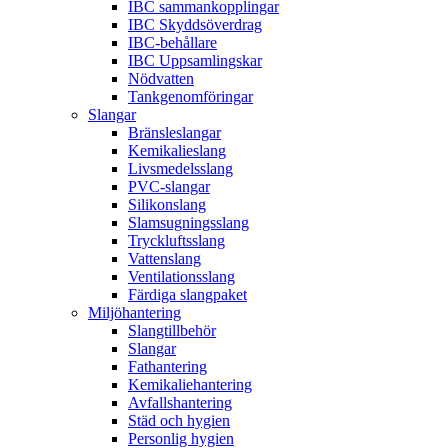
IBC sammankopplingar
IBC Skyddsöverdrag
IBC-behållare
IBC Uppsamlingskar
Nödvatten
Tankgenomföringar
Slangar
Bränsleslangar
Kemikalieslang
Livsmedelsslang
PVC-slangar
Silikonslang
Slamsugningsslang
Tryckluftsslang
Vattenslang
Ventilationsslang
Färdiga slangpaket
Miljöhantering
Slangtillbehör
Slangar
Fathantering
Kemikaliehantering
Avfallshantering
Städ och hygien
Personlig hygien