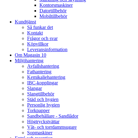
Kontorsmaskiner
Datortillbehör
Mobiltillbehör
Kundtjänst
Så funkar det
Kontakt
Frågor och svar
Köpvillkor
Leveransinformation
Om Magasin 10
Miljöhantering
Avfallshantering
Fathantering
Kemikaliehantering
IBC-kopplingar
Slangar
Slangtillbehör
Städ och hygien
Personlig hygien
Torkpapper
Sandbehållare - Sandlådor
Högtryckstvättar
Våt- och torrdammsugare
Sopmaskiner