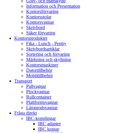
Golv- och mattskydd
Information och Presentation
Kontorsförvaring
Kontorsstolar
Kontorsvagnar
Skrivbord
Säker förvaring
Kontorsprodukter
Fika - Lunch - Pentry
Skrivbordsartiklar
Sortering och förvaring
Märkning och skyltning
Kontorsmaskiner
Datortillbehör
Mobiltillbehör
Transport
Pallvagnar
Plockvagnar
Rullcontainer
Plattformsvagnar
Långgodsvagnar
Fråga direkt
IBC-kopplingar
IBC adapter
IBC kranar