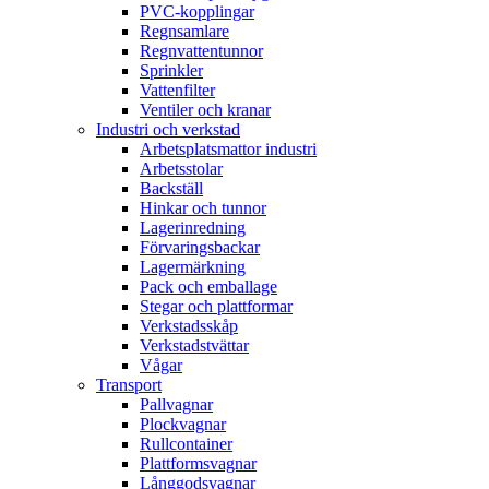
PVC-kopplingar
Regnsamlare
Regnvattentunnor
Sprinkler
Vattenfilter
Ventiler och kranar
Industri och verkstad
Arbetsplatsmattor industri
Arbetsstolar
Backställ
Hinkar och tunnor
Lagerinredning
Förvaringsbackar
Lagermärkning
Pack och emballage
Stegar och plattformar
Verkstadsskåp
Verkstadstvättar
Vågar
Transport
Pallvagnar
Plockvagnar
Rullcontainer
Plattformsvagnar
Långgodsvagnar