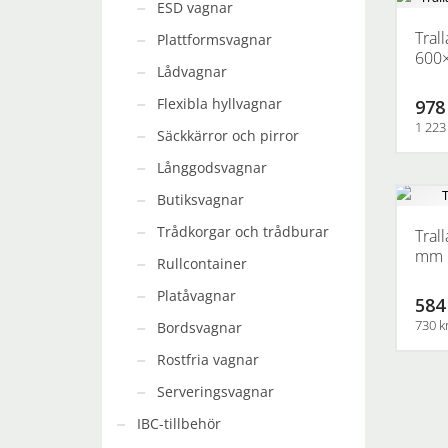
ESD vagnar
Tral
Plattformsvagnar
600
Lådvagnar
Flexibla hyllvagnar
978
1 223
Säckkärror och pirror
Långgodsvagnar
Butiksvagnar
Trådkorgar och trådburar
Tral
mm
Rullcontainer
Platåvagnar
584
730 k
Bordsvagnar
Rostfria vagnar
Serveringsvagnar
IBC-tillbehör