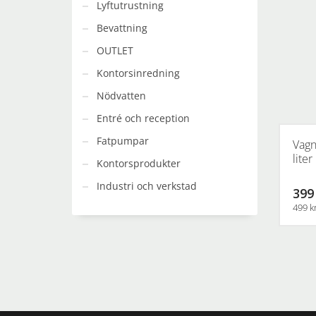
Lyftutrustning
Bevattning
OUTLET
Kontorsinredning
Nödvatten
Entré och reception
Fatpumpar
Vagn
liter
Kontorsprodukter
Industri och verkstad
399
499 k