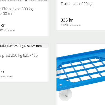
Tralla i plast 200 kg
la Elförzinkad 300 kg –
×400 mm
335 kr
 kr
419 kr
inkl. moms
 kr
inkl. moms
la plast 250 kg 625×425
 kr
r
inkl. moms