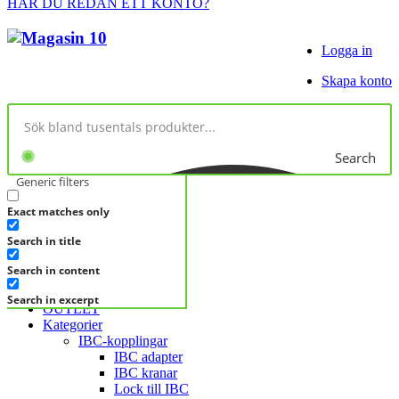
HAR DU REDAN ETT KONTO?
Logga in
Skapa konto
Search
Generic filters
Exact matches only
No products in cart.
Search in title
KATEGORIER
KATEGORIER
Search in content
FRÅGA DIREKT
Search in excerpt
OUTLET
Kategorier
IBC-kopplingar
IBC adapter
IBC kranar
Lock till IBC