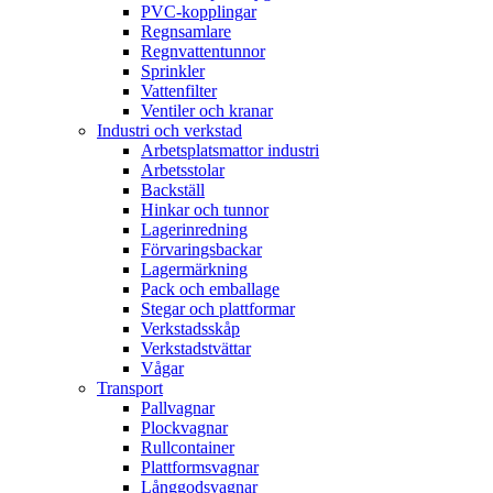
PVC-kopplingar
Regnsamlare
Regnvattentunnor
Sprinkler
Vattenfilter
Ventiler och kranar
Industri och verkstad
Arbetsplatsmattor industri
Arbetsstolar
Backställ
Hinkar och tunnor
Lagerinredning
Förvaringsbackar
Lagermärkning
Pack och emballage
Stegar och plattformar
Verkstadsskåp
Verkstadstvättar
Vågar
Transport
Pallvagnar
Plockvagnar
Rullcontainer
Plattformsvagnar
Långgodsvagnar