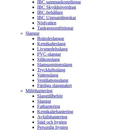
IBC sammankopplingar
IBC Skyddsöverdrag
IBC-behållare
IBC Uppsamlingskar
Nödvatten
Tankgenomföringar
Slangar
Bränsleslangar
Kemikalieslang
Livsmedelsslang
PVC-slangar
Silikonslang
Slamsugningsslang
Tryckluftsslang
Vattenslang
Ventilationsslang
Färdiga slangpaket
Miljöhantering
Slangtillbehör
Slangar
Fathantering
Kemikaliehantering
Avfallshantering
Städ och hygien
Personlig hygien