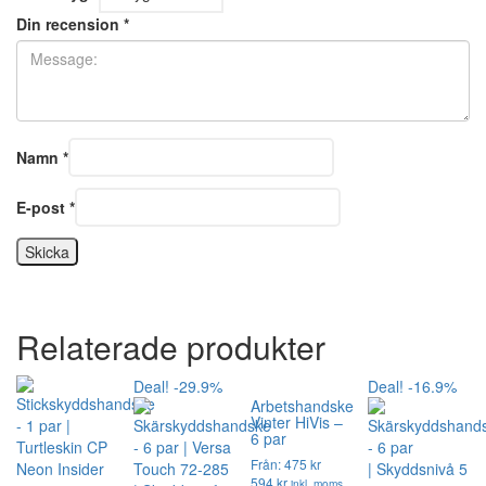
Din recension
*
Namn
*
E-post
*
Relaterade produkter
Deal! -29.9%
Deal! -16.9%
Arbetshandske
Vinter HiVis –
6 par
Från: 475 kr
594 kr
inkl. moms