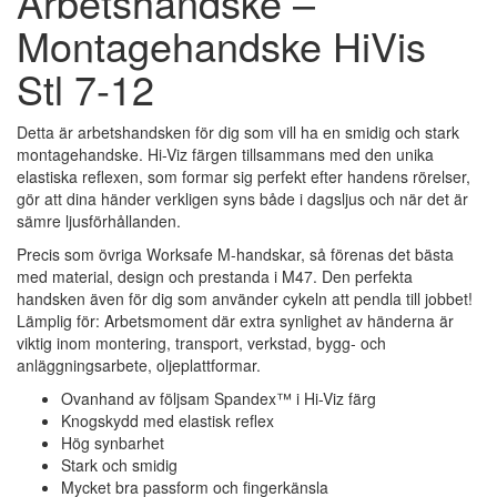
Arbetshandske –
Montagehandske HiVis
Stl 7-12
Detta är arbetshandsken för dig som vill ha en smidig och stark
montagehandske. Hi-Viz färgen tillsammans med den unika
elastiska reflexen, som formar sig perfekt efter handens rörelser,
gör att dina händer verkligen syns både i dagsljus och när det är
sämre ljusförhållanden.
Precis som övriga Worksafe M-handskar, så förenas det bästa
med material, design och prestanda i M47. Den perfekta
handsken även för dig som använder cykeln att pendla till jobbet!
Lämplig för: Arbetsmoment där extra synlighet av händerna är
viktig inom montering, transport, verkstad, bygg- och
anläggningsarbete, oljeplattformar.
Ovanhand av följsam Spandex™ i Hi-Viz färg
Knogskydd med elastisk reflex
Hög synbarhet
Stark och smidig
Mycket bra passform och fingerkänsla