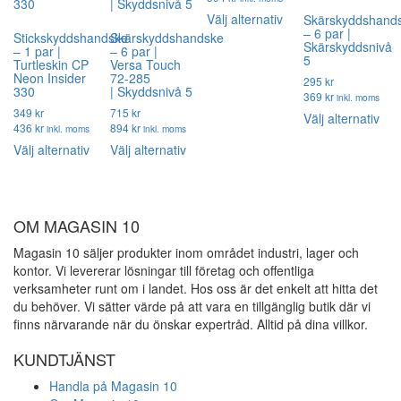
Den
Välj alternativ
Skärskyddshand
– 6 par |
här
Stickskyddshandske
Skärskyddshandske
Skärskyddsnivå
– 1 par |
– 6 par |
produkten
5
Turtleskin CP
Versa Touch
har
Neon Insider
72-285
295 kr
flera
330
| Skyddsnivå 5
369 kr
inkl. moms
varianter.
349 kr
715 kr
De
Välj alternativ
De
436 kr
894 kr
inkl. moms
inkl. moms
här
olika
Den
Den
Välj alternativ
Välj alternativ
pro
alternativen
här
här
har
kan
produkten
produkten
fler
väljas
har
har
vari
på
flera
flera
OM MAGASIN 10
De
produktsidan
varianter.
varianter.
olik
Magasin 10 säljer produkter inom området industri, lager och
De
De
alte
kontor. Vi levererar lösningar till företag och offentliga
olika
olika
kan
verksamheter runt om i landet. Hos oss är det enkelt att hitta det
alternativen
alternativen
välj
du behöver. Vi sätter värde på att vara en tillgänglig butik där vi
kan
kan
på
finns närvarande när du önskar expertråd. Alltid på dina villkor.
väljas
väljas
pro
på
på
KUNDTJÄNST
produktsidan
produktsidan
Handla på Magasin 10