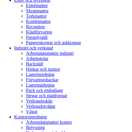
Entré och reception
Entrémattor
Skrapmattor
Torkmattor
Kombimattor
Reception
Klädförvaring
Paraplyställ
Papperskorgar och askkoppar
Industri och verkstad
Arbetsplatsmattor industri
Arbetsstolar
Backställ
Hinkar och tunnor
Lagerinredning
Förvaringsbackar
Lagermärkning
Pack och emballage
Stegar och plattformar
Verkstadsskåp
Verkstadstvättar
Vågar
Kontorsinredning
Arbetsplatsmattor kontor
Belysning