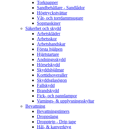
Torkpapper
Sandbehållare - Sandlådor
Högtryckstvättar
Våt- och torrdammsugare
Sopmaskiner
Säkerhet och skydd
Arbetskläder
Arbetsskor
Arbetshandskar
Första hjälpen
Hjärtstartare
Andningsskydd
Hörselskydd
Skyddshjälmar
Korttidsoveraller
Skyddsglasögon
Fallskydd
Brandskydd
Fick- och pannlampor
Varnings- & upplysningsskyltar
Bevattning
Bevattningstimers
Droppslang
Dropptejp - Drip tape
Hål- & kapverktyg