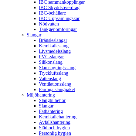
IBC sammankopplingar
IBC Skyddsöverdrag
IBC-behållare
IBC Uppsamlingskar
Nödvatten
Tankgenomföringar
Slangar
Bränsleslangar
Kemikalieslang
Livsmedelsslang
PVC-slangar
Silikonslang
Slamsugningsslang
Tryckluftsslang
Vattenslang
Ventilationsslang
Färdiga slangpaket
Miljöhantering
Slangtillbehör
Slangar
Fathantering
Kemikaliehantering
Avfallshantering
Städ och hygien
Personlig hygien