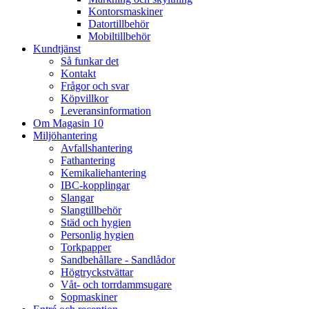
Kontorsmaskiner
Datortillbehör
Mobiltillbehör
Kundtjänst
Så funkar det
Kontakt
Frågor och svar
Köpvillkor
Leveransinformation
Om Magasin 10
Miljöhantering
Avfallshantering
Fathantering
Kemikaliehantering
IBC-kopplingar
Slangar
Slangtillbehör
Städ och hygien
Personlig hygien
Torkpapper
Sandbehållare - Sandlådor
Högtryckstvättar
Våt- och torrdammsugare
Sopmaskiner