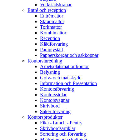
Verkstadskranar
Entré och reception
Entrémattor
Skrapmattor
Torkmattor
Kombimattor
Reception
Klädförvaring
Paraplyställ
Papperskorgar och askkoppar
Kontorsinredning
Arbetsplatsmattor kontor
Belysning
Golv- och mattskydd
Information och Presentation
Kontorsförvaring
Kontorsstolar
Kontorsvagnar
Skrivbord
Säker förvaring
Kontorsprodukter
Fika - Lunch - Pentry
Skrivbordsartiklar
Sortering och förvaring
Märkning och skyltning