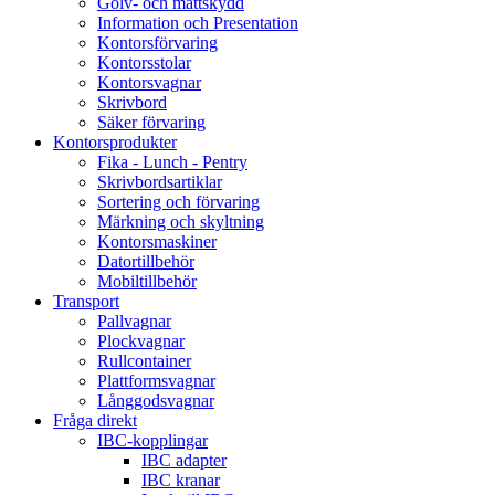
Golv- och mattskydd
Information och Presentation
Kontorsförvaring
Kontorsstolar
Kontorsvagnar
Skrivbord
Säker förvaring
Kontorsprodukter
Fika - Lunch - Pentry
Skrivbordsartiklar
Sortering och förvaring
Märkning och skyltning
Kontorsmaskiner
Datortillbehör
Mobiltillbehör
Transport
Pallvagnar
Plockvagnar
Rullcontainer
Plattformsvagnar
Långgodsvagnar
Fråga direkt
IBC-kopplingar
IBC adapter
IBC kranar