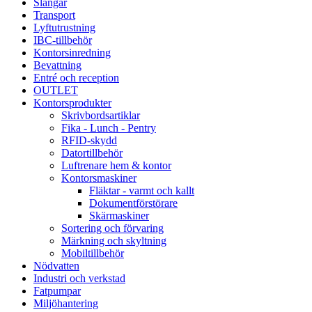
Slangar
Transport
Lyftutrustning
IBC-tillbehör
Kontorsinredning
Bevattning
Entré och reception
OUTLET
Kontorsprodukter
Skrivbordsartiklar
Fika - Lunch - Pentry
RFID-skydd
Datortillbehör
Luftrenare hem & kontor
Kontorsmaskiner
Fläktar - varmt och kallt
Dokumentförstörare
Skärmaskiner
Sortering och förvaring
Märkning och skyltning
Mobiltillbehör
Nödvatten
Industri och verkstad
Fatpumpar
Miljöhantering