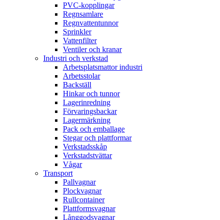
PVC-kopplingar
Regnsamlare
Regnvattentunnor
Sprinkler
Vattenfilter
Ventiler och kranar
Industri och verkstad
Arbetsplatsmattor industri
Arbetsstolar
Backställ
Hinkar och tunnor
Lagerinredning
Förvaringsbackar
Lagermärkning
Pack och emballage
Stegar och plattformar
Verkstadsskåp
Verkstadstvättar
Vågar
Transport
Pallvagnar
Plockvagnar
Rullcontainer
Plattformsvagnar
Långgodsvagnar