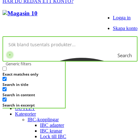
HAR DU REDAN ETT KONTO?
Logga in
Skapa konto
Search
Generic filters
Exact matches only
No products in cart.
Search in title
KATEGORIER
KATEGORIER
Search in content
FRÅGA DIREKT
Search in excerpt
OUTLET
Kategorier
IBC-kopplingar
IBC adapter
IBC kranar
Lock till IBC