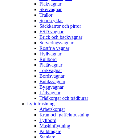
Flakvagnar
Skivvagnar
Trallor
Sparkcyklar
Säckkärror och pirror
ESD vagnar
Brick och backvagnar
Serveringsvagnar
Rostfria vagnar
Hyllvagnar
Rullbord
Platåvagnar
Torkvagnar
Bordsvagnar
Butiksvagnar
Byggvagnar
Lådvagnar
Trådkorgar och trådburar
Lyftutrustning
Arbetskorgar
Kran och gaffelutrustning
Lyftbord
Maskinflyttning
Palldragare
Staplare