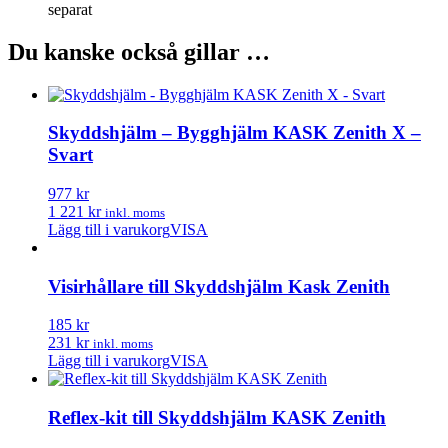
separat
Du kanske också gillar …
Skyddshjälm – Bygghjälm KASK Zenith X –
Svart
977 kr
1 221 kr
inkl. moms
Lägg till i varukorg
VISA
Visirhållare till Skyddshjälm Kask Zenith
185 kr
231 kr
inkl. moms
Lägg till i varukorg
VISA
Reflex-kit till Skyddshjälm KASK Zenith