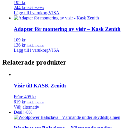
195 kr
244 kr
inkl. moms
Lägg till i varukorg
VISA
Adapter för montering av visir – Kask Zenith
109 kr
136 kr
inkl. moms
Lägg till i varukorg
VISA
Relaterade produkter
Visir till KASK Zenith
Från: 495 kr
619 kr
inkl. moms
Den
Välj alternativ
här
Deal! -8%
produkten
har
flera