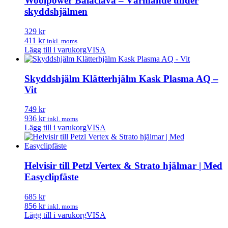
Woolpower Balaclava – Värmande under
varianter.
skyddshjälmen
De
olika
329 kr
alternativen
411 kr
inkl. moms
kan
Lägg till i varukorg
VISA
väljas
på
produktsidan
Skyddshjälm Klätterhjälm Kask Plasma AQ –
Vit
749 kr
936 kr
inkl. moms
Lägg till i varukorg
VISA
Helvisir till Petzl Vertex & Strato hjälmar | Med
Easyclipfäste
685 kr
856 kr
inkl. moms
Lägg till i varukorg
VISA