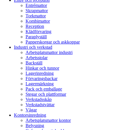
Entré och reception
Entrémattor
Skrapmattor
Torkmattor
Kombimattor
Reception
Klädförvaring
Paraplyställ
Papperskorgar och askkoppar
Industri och verkstad
Arbetsplatsmattor industri
Arbetsstolar
Backställ
Hinkar och tunnor
Lagerinredning
Förvaringsbackar
Lagermärkning
Pack och emballage
Stegar och plattformar
Verkstadsskåp
Verkstadstvättar
Vågar
Kontorsinredning
Arbetsplatsmattor kontor
Belysning