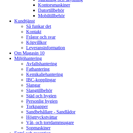
Kontorsmaskiner
Datortillbehör
Mobiltillbehör
Kundtjänst
Så funkar det
Kontakt
Frågor och svar
Köpvillkor
Leveransinformation
Om Magasin 10
Miljöhantering
Avfallshantering
Fathantering
Kemikaliehantering
IBC-kopplingar
Slangar
Slangtillbehör
Städ och hygien
Personlig hygien
Torkpapper
Sandbehållare - Sandlådor
Högtryckstvättar
Våt- och torrdammsugare
Sopmaskiner