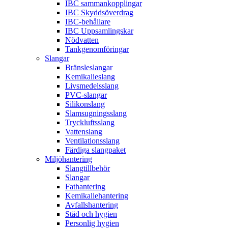
IBC sammankopplingar
IBC Skyddsöverdrag
IBC-behållare
IBC Uppsamlingskar
Nödvatten
Tankgenomföringar
Slangar
Bränsleslangar
Kemikalieslang
Livsmedelsslang
PVC-slangar
Silikonslang
Slamsugningsslang
Tryckluftsslang
Vattenslang
Ventilationsslang
Färdiga slangpaket
Miljöhantering
Slangtillbehör
Slangar
Fathantering
Kemikaliehantering
Avfallshantering
Städ och hygien
Personlig hygien