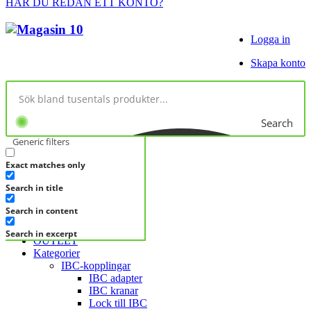
HAR DU REDAN ETT KONTO?
Logga in
Skapa konto
Search
Generic filters
Exact matches only
No products in cart.
Search in title
KATEGORIER
KATEGORIER
Search in content
FRÅGA DIREKT
Search in excerpt
OUTLET
Kategorier
IBC-kopplingar
IBC adapter
IBC kranar
Lock till IBC