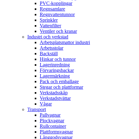
PVC-kopplingar
Regnsamlare
Regnvattentunnor
Sprinkler
Vattenfilter
Ventiler och kranar
Industri och verkstad
Arbetsplatsmattor industri
Arbetsstolar
Backställ
Hinkar och tunnor
Lagerinredning
Förvaringsbackar
Lagermärkning
Pack och emballage
Stegar och plattformar
Verkstadsskåp
Verkstadstvättar
Vågar
Transport
Pallvagnar
Plockvagnar
Rullcontainer
Plattformsvagnar
Långgodsvagnar