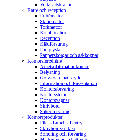
Verkstadskranar
Entré och reception
Entrémattor
Skrapmattor
Torkmattor
Kombimattor
Reception
Klädförvaring
Paraplyställ
Papperskorgar och askkoppar
Kontorsinredning
Arbetsplatsmattor kontor
Belysning
Golv- och mattskydd
Information och Presentation
Kontorsförvaring
Kontorsstolar
Kontorsvagnar
Skrivbord
Säker förvaring
Kontorsprodukter
Fika - Lunch - Pentry
Skrivbordsartiklar
Sortering och förvaring
Märkning och skyltning