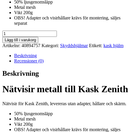
50% ljusgenomsläpp
Metal mesh
Vikt 200g
OBS! Adapter och visirhållare krävs för montering, säljes
separat
Nätvisir
metall
Lägg till i varukorg
till
Artikelnr:
40894757
Kategori:
Skyddshjälmar
Etikett:
kask hjälm
Kask
Zenith
Beskrivning
mängd
Recensioner (0)
Beskrivning
Nätvisir metall till Kask Zenith
Nätvisir för Kask Zenith, levereras utan adapter, hållare och skärm.
50% ljusgenomsläpp
Metal mesh
Vikt 200g
OBS! Adapter och visirhållare krävs för montering, säljes