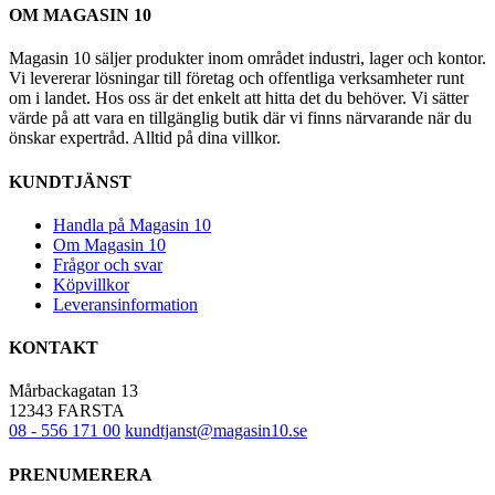
OM MAGASIN 10
Magasin 10 säljer produkter inom området industri, lager och kontor.
Vi levererar lösningar till företag och offentliga verksamheter runt
om i landet. Hos oss är det enkelt att hitta det du behöver. Vi sätter
värde på att vara en tillgänglig butik där vi finns närvarande när du
önskar expertråd. Alltid på dina villkor.
KUNDTJÄNST
Handla på Magasin 10
Om Magasin 10
Frågor och svar
Köpvillkor
Leveransinformation
KONTAKT
Mårbackagatan 13
12343 FARSTA
08 - 556 171 00
kundtjanst@magasin10.se
PRENUMERERA