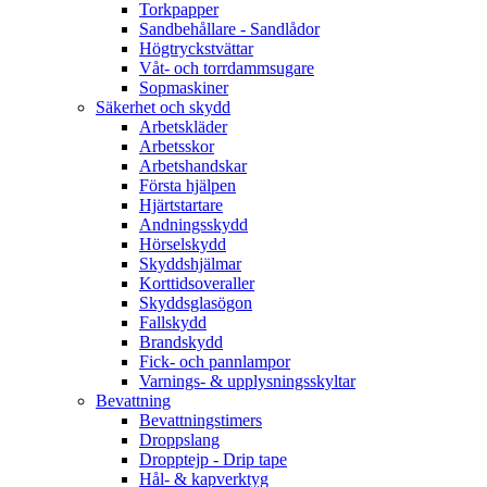
Torkpapper
Sandbehållare - Sandlådor
Högtryckstvättar
Våt- och torrdammsugare
Sopmaskiner
Säkerhet och skydd
Arbetskläder
Arbetsskor
Arbetshandskar
Första hjälpen
Hjärtstartare
Andningsskydd
Hörselskydd
Skyddshjälmar
Korttidsoveraller
Skyddsglasögon
Fallskydd
Brandskydd
Fick- och pannlampor
Varnings- & upplysningsskyltar
Bevattning
Bevattningstimers
Droppslang
Dropptejp - Drip tape
Hål- & kapverktyg