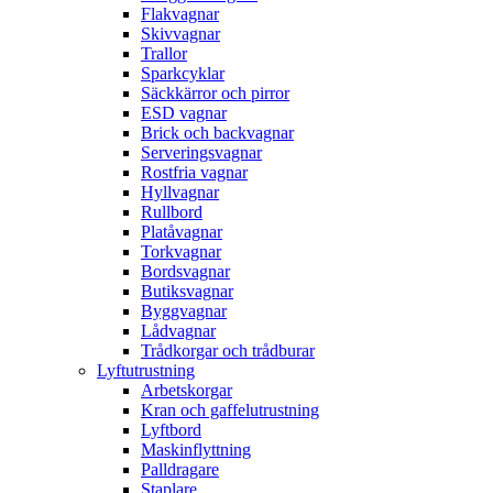
Flakvagnar
Skivvagnar
Trallor
Sparkcyklar
Säckkärror och pirror
ESD vagnar
Brick och backvagnar
Serveringsvagnar
Rostfria vagnar
Hyllvagnar
Rullbord
Platåvagnar
Torkvagnar
Bordsvagnar
Butiksvagnar
Byggvagnar
Lådvagnar
Trådkorgar och trådburar
Lyftutrustning
Arbetskorgar
Kran och gaffelutrustning
Lyftbord
Maskinflyttning
Palldragare
Staplare