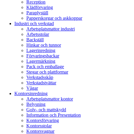
Reception
Klädförvaring
Paraplyställ
Papperskorgar och askkoppar
Industri och verkstad
Arbetsplatsmattor industri
Arbetsstolar
Backställ
Hinkar och tunnor
Lagerinredning
Förvaringsbackar
Lagermärkning
Pack och emballage
Stegar och plattformar
Verkstadsskåp
Verkstadstvättar
Vågar
Kontorsinredning
Arbetsplatsmattor kontor
Belysning
Golv- och mattskydd
Information och Presentation
Kontorsförvaring
Kontorsstolar
Kontorsvagnar