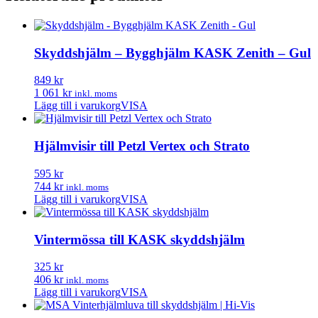
Skyddshjälm – Bygghjälm KASK Zenith – Gul
849 kr
1 061 kr
inkl. moms
Lägg till i varukorg
VISA
Hjälmvisir till Petzl Vertex och Strato
595 kr
744 kr
inkl. moms
Lägg till i varukorg
VISA
Vintermössa till KASK skyddshjälm
325 kr
406 kr
inkl. moms
Lägg till i varukorg
VISA