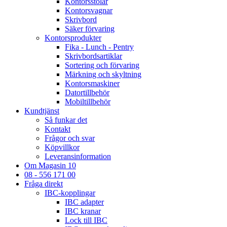
Kontorsstolar
Kontorsvagnar
Skrivbord
Säker förvaring
Kontorsprodukter
Fika - Lunch - Pentry
Skrivbordsartiklar
Sortering och förvaring
Märkning och skyltning
Kontorsmaskiner
Datortillbehör
Mobiltillbehör
Kundtjänst
Så funkar det
Kontakt
Frågor och svar
Köpvillkor
Leveransinformation
Om Magasin 10
08 - 556 171 00
Fråga direkt
IBC-kopplingar
IBC adapter
IBC kranar
Lock till IBC