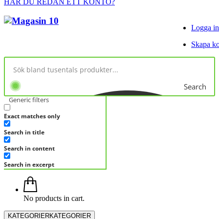
HAR DU REDAN ETT KONTO?
Logga in
Skapa k
Search
Generic filters
Exact matches only
Search in title
Search in content
Search in excerpt
No products in cart.
KATEGORIER
KATEGORIER