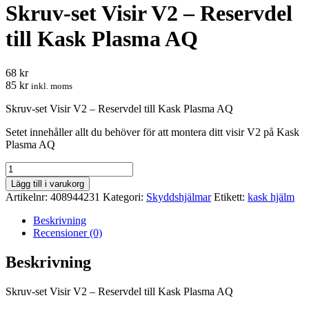
Skruv-set Visir V2 – Reservdel
till Kask Plasma AQ
68 kr
85 kr
inkl. moms
Skruv-set Visir V2 – Reservdel till Kask Plasma AQ
Setet innehåller allt du behöver för att montera ditt visir V2 på Kask
Plasma AQ
Skruv-
set
Lägg till i varukorg
Visir
Artikelnr:
408944231
Kategori:
Skyddshjälmar
Etikett:
kask hjälm
V2
-
Beskrivning
Reservdel
Recensioner (0)
till
Kask
Beskrivning
Plasma
AQ
Skruv-set Visir V2 – Reservdel till Kask Plasma AQ
mängd