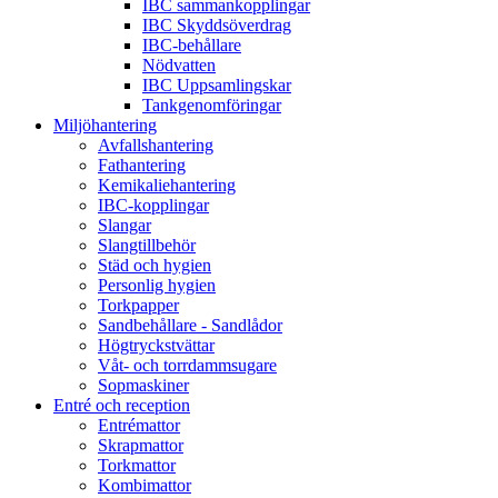
IBC sammankopplingar
IBC Skyddsöverdrag
IBC-behållare
Nödvatten
IBC Uppsamlingskar
Tankgenomföringar
Miljöhantering
Avfallshantering
Fathantering
Kemikaliehantering
IBC-kopplingar
Slangar
Slangtillbehör
Städ och hygien
Personlig hygien
Torkpapper
Sandbehållare - Sandlådor
Högtryckstvättar
Våt- och torrdammsugare
Sopmaskiner
Entré och reception
Entrémattor
Skrapmattor
Torkmattor
Kombimattor