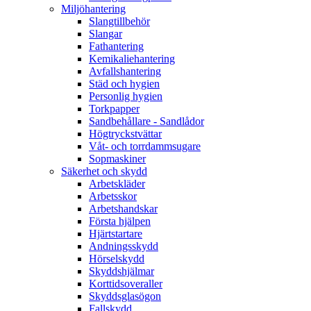
Miljöhantering
Slangtillbehör
Slangar
Fathantering
Kemikaliehantering
Avfallshantering
Städ och hygien
Personlig hygien
Torkpapper
Sandbehållare - Sandlådor
Högtryckstvättar
Våt- och torrdammsugare
Sopmaskiner
Säkerhet och skydd
Arbetskläder
Arbetsskor
Arbetshandskar
Första hjälpen
Hjärtstartare
Andningsskydd
Hörselskydd
Skyddshjälmar
Korttidsoveraller
Skyddsglasögon
Fallskydd