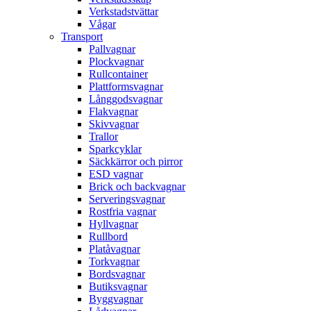
Verkstadstvättar
Vågar
Transport
Pallvagnar
Plockvagnar
Rullcontainer
Plattformsvagnar
Långgodsvagnar
Flakvagnar
Skivvagnar
Trallor
Sparkcyklar
Säckkärror och pirror
ESD vagnar
Brick och backvagnar
Serveringsvagnar
Rostfria vagnar
Hyllvagnar
Rullbord
Platåvagnar
Torkvagnar
Bordsvagnar
Butiksvagnar
Byggvagnar