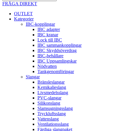
FRÅGA DIREKT
OUTLET
Kategorier
IBC-kopplingar
IBC adapter
IBC kranar
Lock till IBC
IBC sammankopplingar
IBC Skyddsöverdrag
IBC-behållare
IBC Uppsamlingskar
Nödvatten
Tankgenomföringar
Slangar
Bränsleslangar
Kemikalieslang
Livsmedelsslang
PVC-slangar
Silikonslang
Slamsugningsslang
Tryckluftsslang
Vattenslang
Ventilationsslang
Färdiga slangpaket