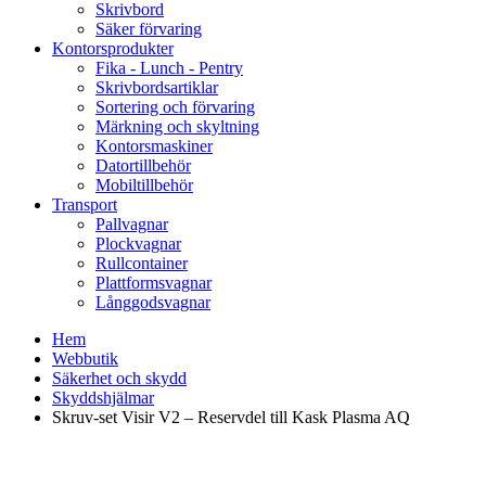
Skrivbord
Säker förvaring
Kontorsprodukter
Fika - Lunch - Pentry
Skrivbordsartiklar
Sortering och förvaring
Märkning och skyltning
Kontorsmaskiner
Datortillbehör
Mobiltillbehör
Transport
Pallvagnar
Plockvagnar
Rullcontainer
Plattformsvagnar
Långgodsvagnar
Hem
Webbutik
Säkerhet och skydd
Skyddshjälmar
Skruv-set Visir V2 – Reservdel till Kask Plasma AQ