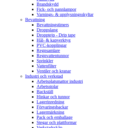
Brandskydd
Fick- och pannlampor
Varnings- & upplysningsskyltar
Bevattning
Bevattningstimers
Droppslang
Dropptejp - Drip tape
Hål- & kapverktyg
PVC-kopplingar
Regnsamlare
Regnvattentunnor
Sprinkler
Vattenfilter
Ventiler och kranar
Industri och verkstad
Arbetsplatsmattor industri
Arbetsstolar
Backställ
Hinkar och tunnor
Lagerinredning
Förvaringsbackar
Lagermärkning
Pack och emballage
Stegar och plattformar
Verkstadsskåp