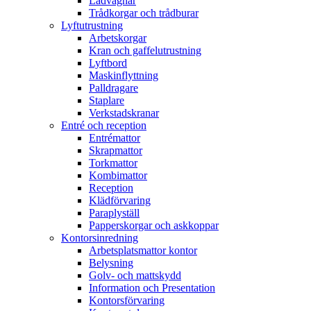
Lådvagnar
Trådkorgar och trådburar
Lyftutrustning
Arbetskorgar
Kran och gaffelutrustning
Lyftbord
Maskinflyttning
Palldragare
Staplare
Verkstadskranar
Entré och reception
Entrémattor
Skrapmattor
Torkmattor
Kombimattor
Reception
Klädförvaring
Paraplyställ
Papperskorgar och askkoppar
Kontorsinredning
Arbetsplatsmattor kontor
Belysning
Golv- och mattskydd
Information och Presentation
Kontorsförvaring