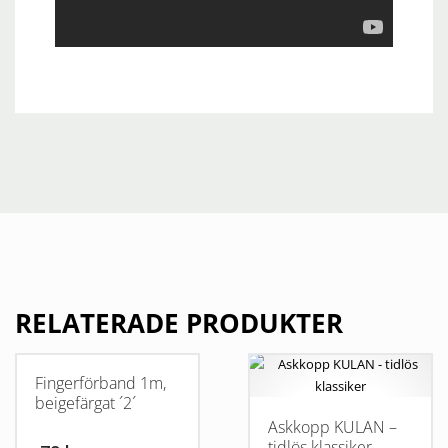
RELATERADE PRODUKTER
Fingerförband 1m,
beigefärgat ´2´
Askkopp KULAN –
tidlös klassiker