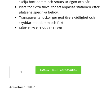
skölja bort damm och smuts ur ögon och sår.
Plats för extra tillval för att anpassa stationen efter
platsens specifika behov.
Transparenta luckor ger god överskådlighet och
skyddar mot damm och fukt.
Mått: B 29 x H 56 x D 12 cm
Cederroth
LÄGG TILL I VARUKORG
Första
hjälpen
station
Artikelnr:
2180002
mängd