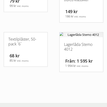
79 kr
99 kr
inkl. moms
149 kr
186 kr
inkl. moms
Textilplåster, 50-
pack ´6´
Lagerlåda Stemo
4012
68 kr
Från: 1 595 kr
85 kr
inkl. moms
1 994 kr
inkl. moms
Den
här
produkten
har
flera
varianter.
De