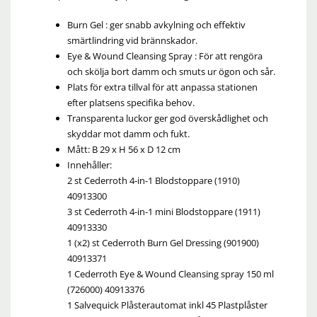
Burn Gel : ger snabb avkylning och effektiv
smärtlindring vid brännskador.
Eye & Wound Cleansing Spray : För att rengöra
och skölja bort damm och smuts ur ögon och sår.
Plats för extra tillval för att anpassa stationen
efter platsens specifika behov.
Transparenta luckor ger god överskådlighet och
skyddar mot damm och fukt.
Mått: B 29 x H 56 x D 12 cm
Innehåller:
2 st Cederroth 4-in-1 Blodstoppare (1910)
40913300
3 st Cederroth 4-in-1 mini Blodstoppare (1911)
40913330
1 (x2) st Cederroth Burn Gel Dressing (901900)
40913371
1 Cederroth Eye & Wound Cleansing spray 150 ml
(726000) 40913376
1 Salvequick Plåsterautomat inkl 45 Plastplåster