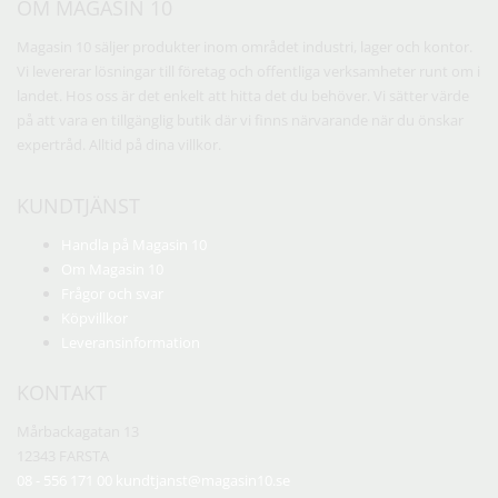
OM MAGASIN 10
olika
alternativen
Magasin 10 säljer produkter inom området industri, lager och kontor.
kan
Vi levererar lösningar till företag och offentliga verksamheter runt om i
väljas
landet. Hos oss är det enkelt att hitta det du behöver. Vi sätter värde
på
på att vara en tillgänglig butik där vi finns närvarande när du önskar
produktsidan
expertråd. Alltid på dina villkor.
KUNDTJÄNST
Handla på Magasin 10
Om Magasin 10
Frågor och svar
Köpvillkor
Leveransinformation
KONTAKT
Mårbackagatan 13
12343 FARSTA
08 - 556 171 00
kundtjanst@magasin10.se