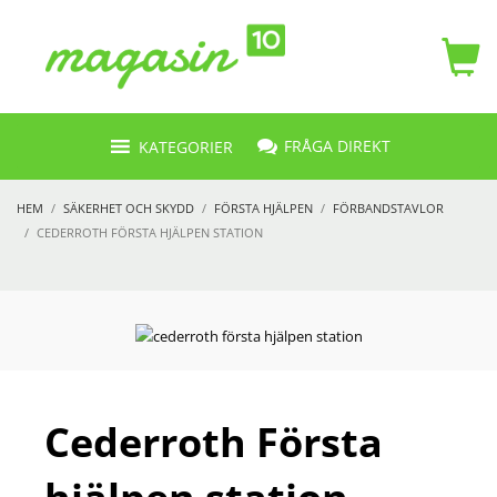
FRÅGA DIREKT
KATEGORIER
HEM
SÄKERHET OCH SKYDD
FÖRSTA HJÄLPEN
FÖRBANDSTAVLOR
CEDERROTH FÖRSTA HJÄLPEN STATION
Cederroth Första