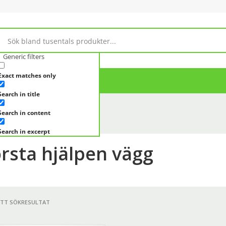
Generic filters
Exact matches only
Om Magasin 10
Search in title
Search in content
Search in excerpt
örsta hjälpen vägg
ETT SÖKRESULTAT