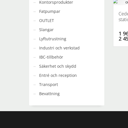
Kontorsprodukter
Fatpumpar
Cede
stat
OUTLET
Slangar
1 96
2 4
Lyftutrustning
Industri och verkstad
IBC-tillbehör
Säkerhet och skydd
Entré och reception
Transport
Bevattning