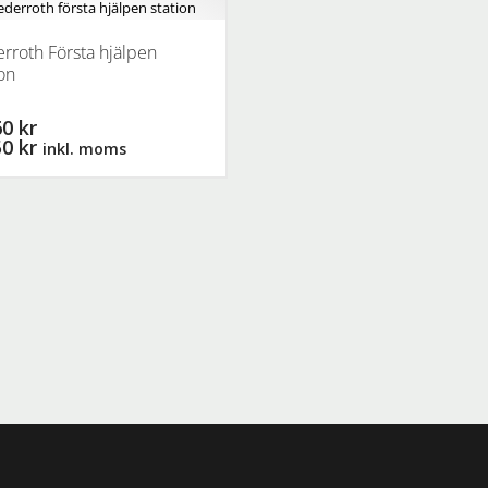
rroth Första hjälpen
ion
0 kr
50 kr
inkl. moms