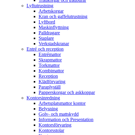
Trådkorgar och trådburar
Lyftutrustning
Arbetskorgar
Kran och gaffelutrustning
Lyftbord
Maskinflyttning
Palldragare
Staplare
Verkstadskranar
Entré och reception
Entrémattor
Skrapmattor
Torkmattor
Kombimattor
Reception
Klädförvaring
Paraplyställ
Papperskorgar och askkoppar
Kontorsinredning
Arbetsplatsmattor kontor
Belysning
Golv- och mattskydd
Information och Presentation
Kontorsförvaring
Kontorsstolar