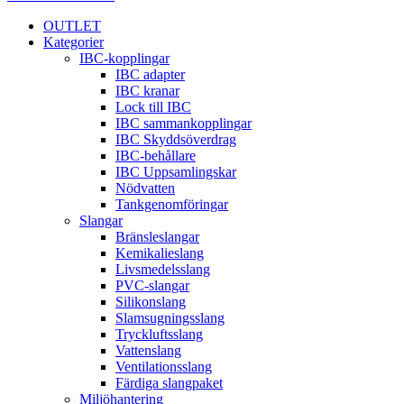
OUTLET
Kategorier
IBC-kopplingar
IBC adapter
IBC kranar
Lock till IBC
IBC sammankopplingar
IBC Skyddsöverdrag
IBC-behållare
IBC Uppsamlingskar
Nödvatten
Tankgenomföringar
Slangar
Bränsleslangar
Kemikalieslang
Livsmedelsslang
PVC-slangar
Silikonslang
Slamsugningsslang
Tryckluftsslang
Vattenslang
Ventilationsslang
Färdiga slangpaket
Miljöhantering