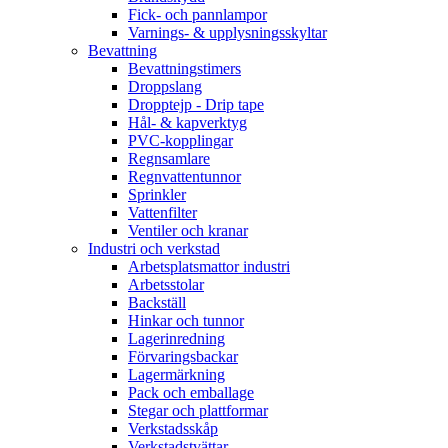
Fick- och pannlampor
Varnings- & upplysningsskyltar
Bevattning
Bevattningstimers
Droppslang
Dropptejp - Drip tape
Hål- & kapverktyg
PVC-kopplingar
Regnsamlare
Regnvattentunnor
Sprinkler
Vattenfilter
Ventiler och kranar
Industri och verkstad
Arbetsplatsmattor industri
Arbetsstolar
Backställ
Hinkar och tunnor
Lagerinredning
Förvaringsbackar
Lagermärkning
Pack och emballage
Stegar och plattformar
Verkstadsskåp
Verkstadstvättar