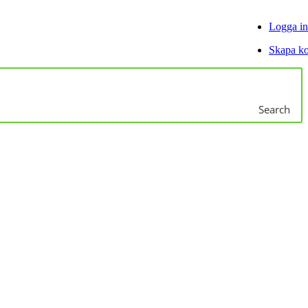
Logga in
Skapa k
Search