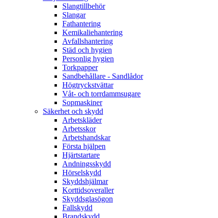
Slangtillbehör
Slangar
Fathantering
Kemikaliehantering
Avfallshantering
Städ och hygien
Personlig hygien
Torkpapper
Sandbehållare - Sandlådor
Högtryckstvättar
Våt- och torrdammsugare
Sopmaskiner
Säkerhet och skydd
Arbetskläder
Arbetsskor
Arbetshandskar
Första hjälpen
Hjärtstartare
Andningsskydd
Hörselskydd
Skyddshjälmar
Korttidsoveraller
Skyddsglasögon
Fallskydd
Brandskydd