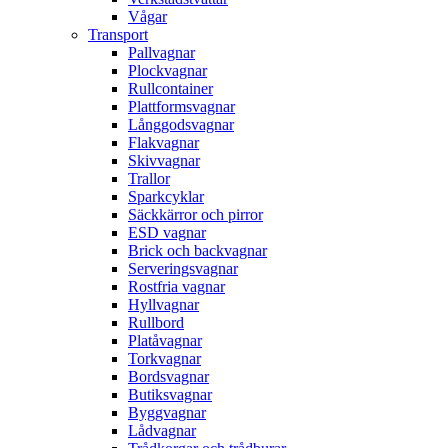
Vågar
Transport
Pallvagnar
Plockvagnar
Rullcontainer
Plattformsvagnar
Långgodsvagnar
Flakvagnar
Skivvagnar
Trallor
Sparkcyklar
Säckkärror och pirror
ESD vagnar
Brick och backvagnar
Serveringsvagnar
Rostfria vagnar
Hyllvagnar
Rullbord
Platåvagnar
Torkvagnar
Bordsvagnar
Butiksvagnar
Byggvagnar
Lådvagnar