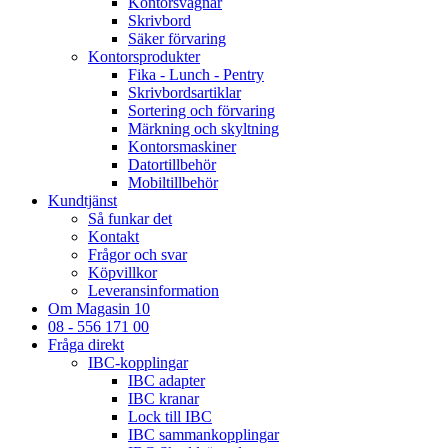
Kontorsvagnar
Skrivbord
Säker förvaring
Kontorsprodukter
Fika - Lunch - Pentry
Skrivbordsartiklar
Sortering och förvaring
Märkning och skyltning
Kontorsmaskiner
Datortillbehör
Mobiltillbehör
Kundtjänst
Så funkar det
Kontakt
Frågor och svar
Köpvillkor
Leveransinformation
Om Magasin 10
08 - 556 171 00
Fråga direkt
IBC-kopplingar
IBC adapter
IBC kranar
Lock till IBC
IBC sammankopplingar