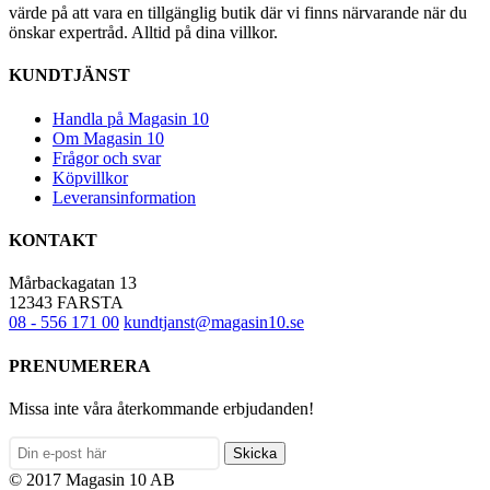
vä
värde på att vara en tillgänglig butik där vi finns närvarande när du
produktsidan
produktsidan
på
på
önskar expertråd. Alltid på dina villkor.
produktsidan
pr
KUNDTJÄNST
Handla på Magasin 10
Om Magasin 10
Frågor och svar
Köpvillkor
Leveransinformation
KONTAKT
Mårbackagatan 13
12343 FARSTA
08 - 556 171 00
kundtjanst@magasin10.se
PRENUMERERA
Missa inte våra återkommande erbjudanden!
Skicka
© 2017 Magasin 10 AB