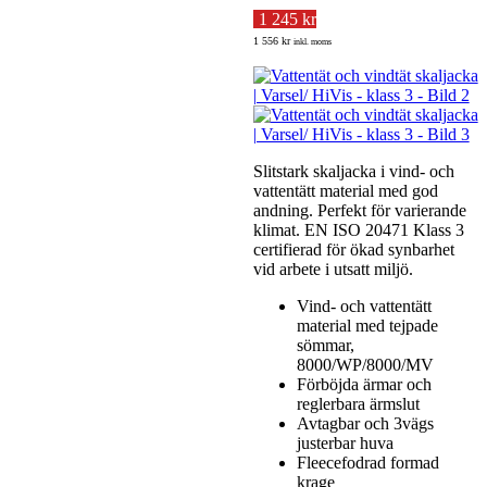
1 245 kr
1 556 kr
inkl. moms
Slitstark skaljacka i vind- och
vattentätt material med god
andning. Perfekt för varierande
klimat. EN ISO 20471 Klass 3
certifierad för ökad synbarhet
vid arbete i utsatt miljö.
Vind- och vattentätt
material med tejpade
sömmar,
8000/WP/8000/MV
Förböjda ärmar och
reglerbara ärmslut
Avtagbar och 3vägs
justerbar huva
Fleecefodrad formad
krage