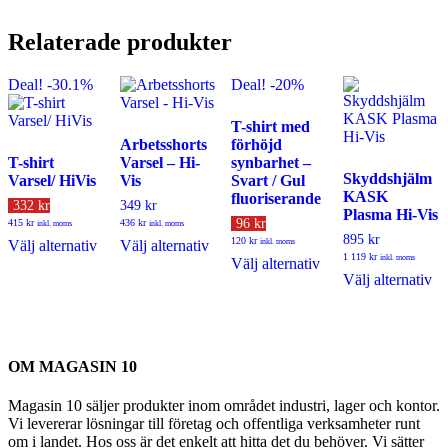
Relaterade produkter
Deal! -30.1%
Deal! -20%
T-shirt med
Arbetsshorts
förhöjd
T-shirt
Varsel – Hi-
synbarhet –
Skyddshjälm
Varsel/ HiVis
Vis
Svart / Gul
KASK
fluoriserande
332 kr
349 kr
Plasma Hi-Vis
96 kr
415 kr
436 kr
inkl. moms
inkl. moms
895 kr
120 kr
Den
Den
Välj alternativ
Välj alternativ
inkl. moms
1 119 kr
inkl. moms
här
här
Den
Välj alternativ
D
Välj alternativ
produkten
produkten
här
hä
har
har
produkten
pr
flera
flera
har
ha
varianter.
varianter.
flera
fle
De
De
varianter.
OM MAGASIN 10
va
olika
olika
De
D
alternativen
alternativen
olika
ol
Magasin 10 säljer produkter inom området industri, lager och kontor.
kan
kan
alternativen
al
Vi levererar lösningar till företag och offentliga verksamheter runt
väljas
väljas
kan
ka
om i landet. Hos oss är det enkelt att hitta det du behöver. Vi sätter
på
på
väljas