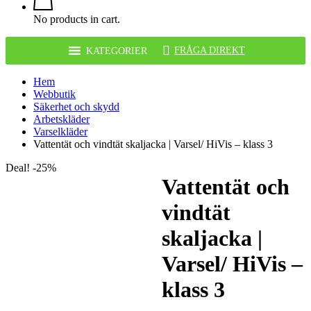
No products in cart.
FRÅGA DIREKT
KATEGORIER
Hem
Webbutik
Säkerhet och skydd
Arbetskläder
Varselkläder
Vattentät och vindtät skaljacka | Varsel/ HiVis – klass 3
Deal! -25%
Vattentät och
vindtät
skaljacka |
Varsel/ HiVis –
klass 3