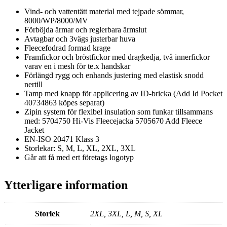
Vind- och vattentätt material med tejpade sömmar,
8000/WP/8000/MV
Förböjda ärmar och reglerbara ärmslut
Avtagbar och 3vägs justerbar huva
Fleecefodrad formad krage
Framfickor och bröstfickor med dragkedja, två innerfickor
varav en i mesh för te.x handskar
Förlängd rygg och enhands justering med elastisk snodd
nertill
Tamp med knapp för applicering av ID-bricka (Add Id Pocket
40734863 köpes separat)
Zipin system för flexibel insulation som funkar tillsammans
med: 5704750 Hi-Vis Fleecejacka 5705670 Add Fleece
Jacket
EN-ISO 20471 Klass 3
Storlekar: S, M, L, XL, 2XL, 3XL
Går att få med ert företags logotyp
Ytterligare information
Storlek
2XL, 3XL, L, M, S, XL