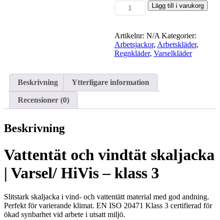
Vattentät
Lägg till i varukorg
och
vindtät
skaljacka
Artikelnr:
N/A
Kategorier:
|
Arbetsjackor
,
Arbetskläder
,
Varsel/
Regnkläder
,
Varselkläder
HiVis
-
klass
Beskrivning
Ytterligare information
3
mängd
Recensioner (0)
Beskrivning
Vattentät och vindtät skaljacka
| Varsel/ HiVis – klass 3
Slitstark skaljacka i vind- och vattentätt material med god andning.
Perfekt för varierande klimat. EN ISO 20471 Klass 3 certifierad för
ökad synbarhet vid arbete i utsatt miljö.