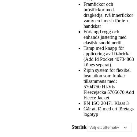
Framfickor och
bröstfickor med
dragkedja, två innerfickor
varav en i mesh för te.x
handskar
Förlängd rygg och
enhands justering med
elastisk snodd nertill
Tamp med knapp för
applicering av ID-bricka
(Add Id Pocket 40734863
köpes separat)
Zipin system för flexibel
insulation som funkar
tillsammans med:
5704750 Hi-Vis
Fleecejacka 5705670 Add
Fleece Jacket
EN-ISO 20471 Klass 3
Går att få med ert företags
logotyp
Storlek