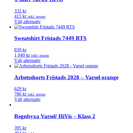
332 kr
415 kr
inkl. moms
Den
Välj alternativ
här
produkten
har
Sweatshirt Fristads 7449 RTS
flera
varianter.
839 kr
De
1 049 kr
inkl. moms
olika
Den
Välj alternativ
alternativen
här
kan
produkten
väljas
har
Arbetsshorts Fristads 2028 – Varsel orange
på
flera
produktsidan
varianter.
629 kr
De
786 kr
inkl. moms
olika
Den
Välj alternativ
alternativen
här
kan
produkten
väljas
har
Regnbyxa Varsel/ HiVis – Klass 2
på
flera
produktsidan
varianter.
395 kr
De