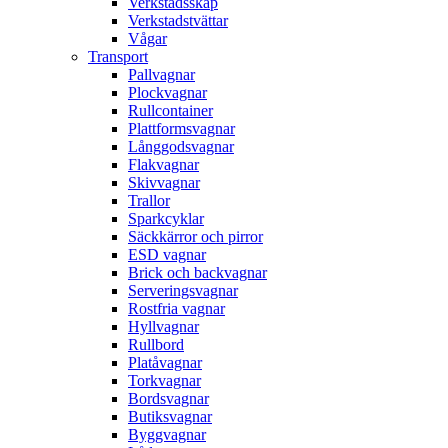
Verkstadsskåp
Verkstadstvättar
Vågar
Transport
Pallvagnar
Plockvagnar
Rullcontainer
Plattformsvagnar
Långgodsvagnar
Flakvagnar
Skivvagnar
Trallor
Sparkcyklar
Säckkärror och pirror
ESD vagnar
Brick och backvagnar
Serveringsvagnar
Rostfria vagnar
Hyllvagnar
Rullbord
Platåvagnar
Torkvagnar
Bordsvagnar
Butiksvagnar
Byggvagnar