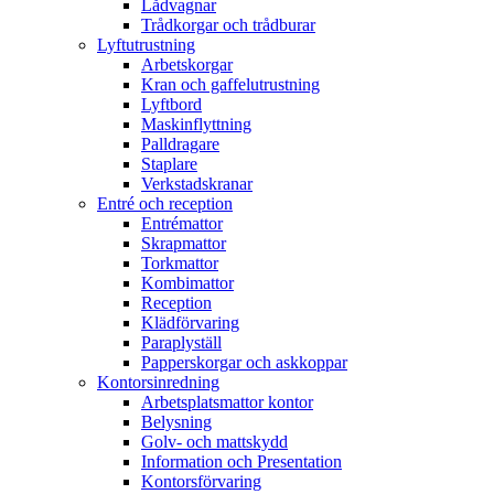
Lådvagnar
Trådkorgar och trådburar
Lyftutrustning
Arbetskorgar
Kran och gaffelutrustning
Lyftbord
Maskinflyttning
Palldragare
Staplare
Verkstadskranar
Entré och reception
Entrémattor
Skrapmattor
Torkmattor
Kombimattor
Reception
Klädförvaring
Paraplyställ
Papperskorgar och askkoppar
Kontorsinredning
Arbetsplatsmattor kontor
Belysning
Golv- och mattskydd
Information och Presentation
Kontorsförvaring