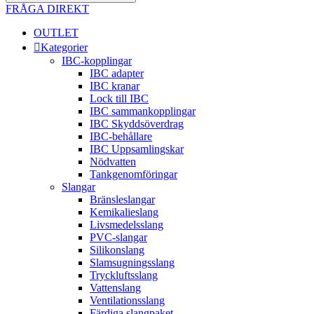
FRÅGA DIREKT
OUTLET
Kategorier
IBC-kopplingar
IBC adapter
IBC kranar
Lock till IBC
IBC sammankopplingar
IBC Skyddsöverdrag
IBC-behållare
IBC Uppsamlingskar
Nödvatten
Tankgenomföringar
Slangar
Bränsleslangar
Kemikalieslang
Livsmedelsslang
PVC-slangar
Silikonslang
Slamsugningsslang
Tryckluftsslang
Vattenslang
Ventilationsslang
Färdiga slangpaket