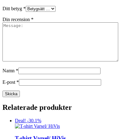
Ditt betyg
*
Din recension
*
Namn
*
E-post
*
Relaterade produkter
Deal! -30.1%
T-shirt Varsel/ HiVis