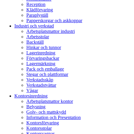
Reception
Klädförvaring
Paraplyställ
Papperskorgar och askkoppar
Industri och verkstad
Arbetsplatsmattor industri
Arbetsstolar
Backställ
Hinkar och tunnor
Lagerinredning
Förvaringsbackar
Lagermärkning
Pack och emballage
Stegar och plattformar
Verkstadsskåp
Verkstadstvättar
Vågar
Kontorsinredning
Arbetsplatsmattor kontor
Belysning
Golv- och mattskydd
Information och Presentation
Kontorsförvaring
Kontorsstolar
Kontorsvagnar