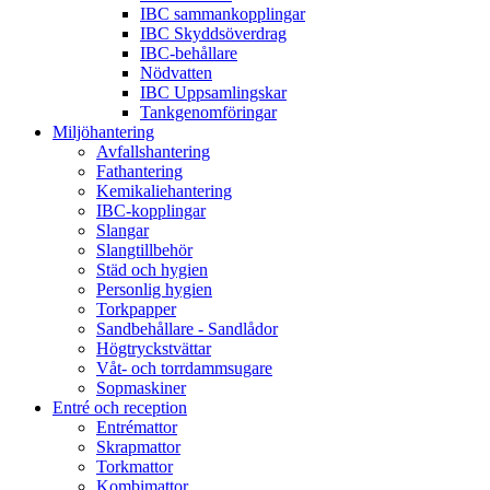
IBC sammankopplingar
IBC Skyddsöverdrag
IBC-behållare
Nödvatten
IBC Uppsamlingskar
Tankgenomföringar
Miljöhantering
Avfallshantering
Fathantering
Kemikaliehantering
IBC-kopplingar
Slangar
Slangtillbehör
Städ och hygien
Personlig hygien
Torkpapper
Sandbehållare - Sandlådor
Högtryckstvättar
Våt- och torrdammsugare
Sopmaskiner
Entré och reception
Entrémattor
Skrapmattor
Torkmattor
Kombimattor