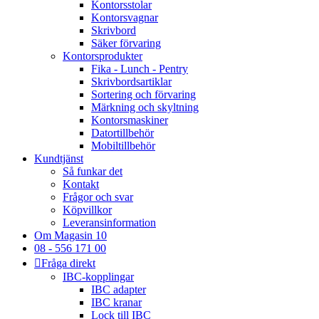
Kontorsstolar
Kontorsvagnar
Skrivbord
Säker förvaring
Kontorsprodukter
Fika - Lunch - Pentry
Skrivbordsartiklar
Sortering och förvaring
Märkning och skyltning
Kontorsmaskiner
Datortillbehör
Mobiltillbehör
Kundtjänst
Så funkar det
Kontakt
Frågor och svar
Köpvillkor
Leveransinformation
Om Magasin 10
08 - 556 171 00
Fråga direkt
IBC-kopplingar
IBC adapter
IBC kranar
Lock till IBC