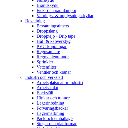
Fallskydd
Brandskydd
Fick- och pannlampor
Varnings- & upplysningsskyltar
Bevattning
Bevattningstimers
Droppslang
Dropptejp - Drip tape
Hål- & kapverktyg
PVC-kopplingar
Regnsamlare
Regnvattentunnor
Sprinkler
Vattenfilter
Ventiler och kranar
Industri och verkstad
Arbetsplatsmattor industri
Arbetsstolar
Backställ
Hinkar och tunnor
Lagerinredning
Förvaringsbackar
Lagermärkning
Pack och emballage
Stegar och plattformar