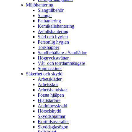
Miljöhantering
Slangtillbehör
Slangar
Fathantering
Kemikaliehantering
Avfallshantering
Städ och hygien
Personlig hygien
Torkpapper
Sandbehållare - Sandlådor
Högtryckstvättar
Våt- och torrdammsugare
Sopmaskiner
Säkerhet och skydd
Arbetskläder
Arbetsskor
Arbetshandskar
Första hjälpen
Hjärtstartare
Andningsskydd
Hörselskydd
Skyddshjälmar
Korttidsoveraller
Skyddsglasögon