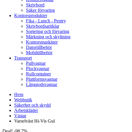
Skrivbord
Säker förvaring
Kontorsprodukter
Fika - Lunch - Pentry
Skrivbordsartiklar
Sortering och förvaring
Märkning och skyltning
Kontorsmaskiner
Datortillbehör
Mobiltillbehör
Transport
Pallvagnar
Plockvagnar
Rullcontainer
Plattformsvagnar
Långgodsvagnar
Hem
Webbutik
Säkerhet och skydd
Arbetskläder
Västar
Varselväst Hi-Vis Gul
Deal! -98.7%