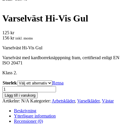
Varselväst Hi-Vis Gul
125 kr
156 kr
inkl. moms
Varselväst Hi-Vis Gul
Varselväst med kardborreknäpppning fram, certifierad enligt EN
ISO 20471
Klass 2.
Storlek
Rensa
Varselväst
Hi-
Lägg till i varukorg
Vis
Artikelnr:
N/A
Kategorier:
Arbetskläder
,
Varselkläder
,
Västar
Gul
mängd
Beskrivning
Ytterligare information
Recensioner (0)