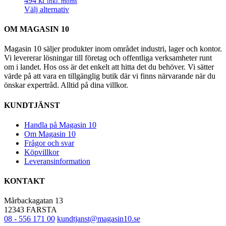
494 kr
inkl. moms
olika
Den
Välj alternativ
alternativen
här
kan
produkten
OM MAGASIN 10
väljas
har
på
flera
Magasin 10 säljer produkter inom området industri, lager och kontor.
produktsidan
varianter.
Vi levererar lösningar till företag och offentliga verksamheter runt
De
om i landet. Hos oss är det enkelt att hitta det du behöver. Vi sätter
olika
värde på att vara en tillgänglig butik där vi finns närvarande när du
alternativen
önskar expertråd. Alltid på dina villkor.
kan
väljas
KUNDTJÄNST
på
produktsidan
Handla på Magasin 10
Om Magasin 10
Frågor och svar
Köpvillkor
Leveransinformation
KONTAKT
Mårbackagatan 13
12343 FARSTA
08 - 556 171 00
kundtjanst@magasin10.se