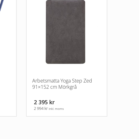
Arbetsmatta Yoga Step Zed
91×152 cm Mörkgrå
2 395 kr
2 994 kr
inkl. moms