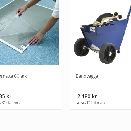
bmatta 60 ark
Bandvagga
85 kr
2 180 kr
6 kr
2 725 kr
inkl. moms
inkl. moms