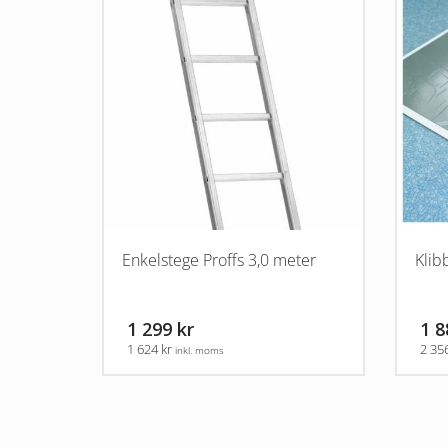
Enkelstege Proffs 3,0 meter
Klib
1 299 kr
1 8
1 624 kr
2 35
inkl. moms