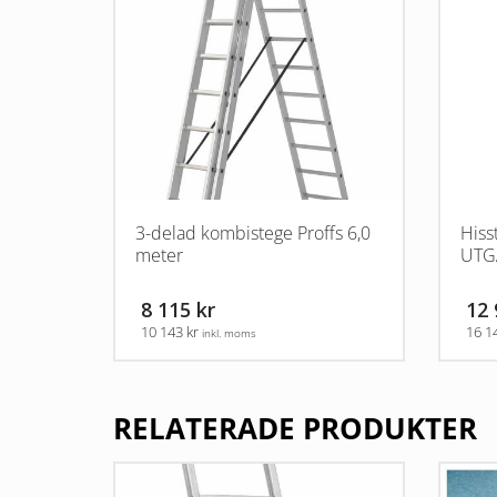
3-delad kombistege Proffs 6,0
Hiss
meter
UTG
8 115 kr
12 
10 143 kr
16 1
inkl. moms
RELATERADE PRODUKTER