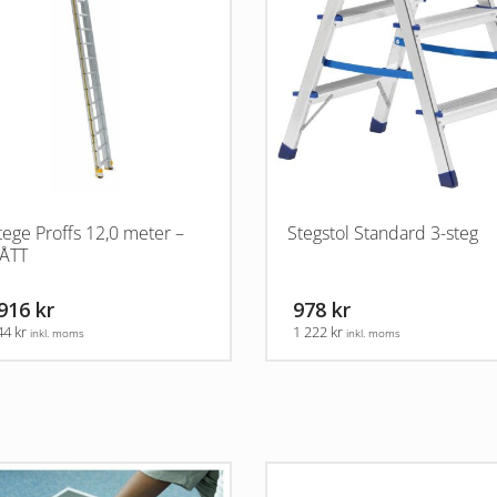
tege Proffs 12,0 meter –
Stegstol Standard 3-steg
ÅTT
916 kr
978 kr
44 kr
1 222 kr
inkl. moms
inkl. moms