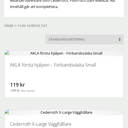
ledande tillverkare som Cederroth, Plum och Dahl Medical. Allt
innehåll går att komplettera.
VISAR 1–12 AV 16 RESULTAT
AKLA första hjälpen – Förbandsväska Small
119 kr
149 kr
inkl. moms
Cederroth X-Large Vägghållare