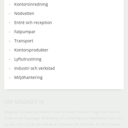
Kontorsinredning
Nödvatten
Entré och reception
Fatpumpar
Transport
Kontorsprodukter
Lyftutrustning
Industri och verkstad
Miljöhantering
OM MAGASIN 10
Magasin 10 säljer produkter inom området industri, lager och kontor.
Vi levererar lösningar till företag och offentliga verksamheter runt om i
landet. Hos oss är det enkelt att hitta det du behöver. Vi sätter värde