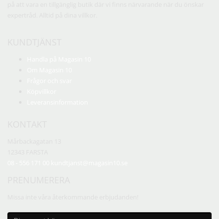
på att vara en tillgänglig butik där vi finns närvarande när du önskar
expertråd. Alltid på dina villkor.
KUNDTJÄNST
Handla på Magasin 10
Om Magasin 10
Frågor och svar
Köpvillkor
Leveransinformation
KONTAKT
Mårbackagatan 13
12343 FARSTA
08 - 556 171 00
kundtjanst@magasin10.se
PRENUMERERA
Missa inte våra återkommande erbjudanden!