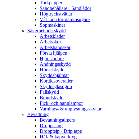
Torkpapper
Sandbehållare - Sandlådor
Högtryckstvättar
Våt- och torrdammsugare
Sopmaskiner
Säkerhet och skydd
Arbetskläder
Arbetsskor
Arbetshandskar
Första hjälpen
Hjärtstartare
Andningsskydd
Hörselskydd
Skyddshjälmar
Korttidsoveraller
Skyddsglasögon
Fallskydd
Brandskydd
Fick- och pannlampor
Varnings- & upplysningsskyltar
Bevattning
Bevattningstimers
Droppslang
Dropptejp - Drip tape
Hål- & kapverktyg