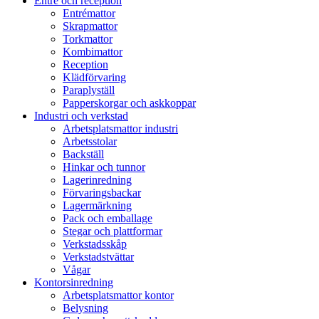
Entré och reception
Entrémattor
Skrapmattor
Torkmattor
Kombimattor
Reception
Klädförvaring
Paraplyställ
Papperskorgar och askkoppar
Industri och verkstad
Arbetsplatsmattor industri
Arbetsstolar
Backställ
Hinkar och tunnor
Lagerinredning
Förvaringsbackar
Lagermärkning
Pack och emballage
Stegar och plattformar
Verkstadsskåp
Verkstadstvättar
Vågar
Kontorsinredning
Arbetsplatsmattor kontor
Belysning