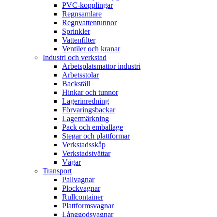
PVC-kopplingar
Regnsamlare
Regnvattentunnor
Sprinkler
Vattenfilter
Ventiler och kranar
Industri och verkstad
Arbetsplatsmattor industri
Arbetsstolar
Backställ
Hinkar och tunnor
Lagerinredning
Förvaringsbackar
Lagermärkning
Pack och emballage
Stegar och plattformar
Verkstadsskåp
Verkstadstvättar
Vågar
Transport
Pallvagnar
Plockvagnar
Rullcontainer
Plattformsvagnar
Långgodsvagnar