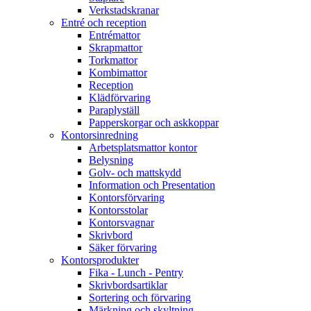
Verkstadskranar
Entré och reception
Entrémattor
Skrapmattor
Torkmattor
Kombimattor
Reception
Klädförvaring
Paraplyställ
Papperskorgar och askkoppar
Kontorsinredning
Arbetsplatsmattor kontor
Belysning
Golv- och mattskydd
Information och Presentation
Kontorsförvaring
Kontorsstolar
Kontorsvagnar
Skrivbord
Säker förvaring
Kontorsprodukter
Fika - Lunch - Pentry
Skrivbordsartiklar
Sortering och förvaring
Märkning och skyltning