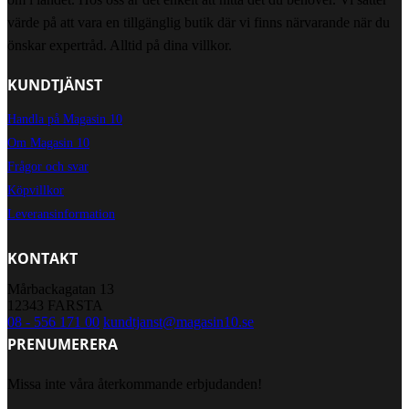
värde på att vara en tillgänglig butik där vi finns närvarande när du
önskar expertråd. Alltid på dina villkor.
KUNDTJÄNST
Handla på Magasin 10
Om Magasin 10
Frågor och svar
Köpvillkor
Leveransinformation
KONTAKT
Mårbackagatan 13
12343 FARSTA
08 - 556 171 00
kundtjanst@magasin10.se
PRENUMERERA
Missa inte våra återkommande erbjudanden!