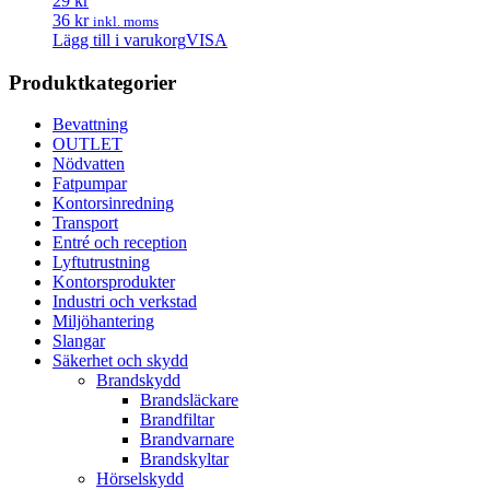
29 kr
36 kr
inkl. moms
Lägg till i varukorg
VISA
Produktkategorier
Bevattning
OUTLET
Nödvatten
Fatpumpar
Kontorsinredning
Transport
Entré och reception
Lyftutrustning
Kontorsprodukter
Industri och verkstad
Miljöhantering
Slangar
Säkerhet och skydd
Brandskydd
Brandsläckare
Brandfiltar
Brandvarnare
Brandskyltar
Hörselskydd