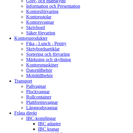
Golv- och mattskydd
Information och Presentation
Kontorsförvaring
Kontorsstolar
Kontorsvagnar
Skrivbord
Säker förvaring
Kontorsprodukter
Fika - Lunch - Pentry
Skrivbordsartiklar
Sortering och förvaring
Märkning och skyltning
Kontorsmaskiner
Datortillbehör
Mobiltillbehör
Transport
Pallvagnar
Plockvagnar
Rullcontainer
Plattformsvagnar
Långgodsvagnar
Fråga direkt
IBC-kopplingar
IBC adapter
IBC kranar