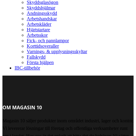
Skyddsglasögon
Skyddshjälmar
Andningsskydd
Arbetshandskar
Arbetskläder
Hjärtstartare
Arbetsskor
Fick- och pannlampor
Korttidsoveraller
Varnings- & upplysningsskyltar
Fallskydd
Första hjälpen
IBC-tillbehör
OM MAGASIN 10
Magasin 10 säljer produkter inom området industri, lager och kontor.
Vi levererar lösningar till företag och offentliga verksamheter runt
om i landet. Hos oss är det enkelt att hitta det du behöver. Vi sätter