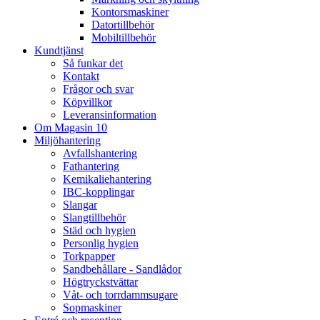
Kontorsmaskiner
Datortillbehör
Mobiltillbehör
Kundtjänst
Så funkar det
Kontakt
Frågor och svar
Köpvillkor
Leveransinformation
Om Magasin 10
Miljöhantering
Avfallshantering
Fathantering
Kemikaliehantering
IBC-kopplingar
Slangar
Slangtillbehör
Städ och hygien
Personlig hygien
Torkpapper
Sandbehållare - Sandlådor
Högtryckstvättar
Våt- och torrdammsugare
Sopmaskiner