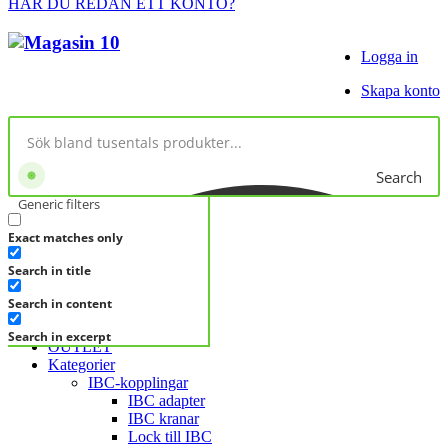
HAR DU REDAN ETT KONTO?
Logga in
Skapa konto
Search
Generic filters
Exact matches only
No products in cart.
Search in title
KATEGORIER
KATEGORIER
Search in content
FRÅGA DIREKT
Search in excerpt
OUTLET
Kategorier
IBC-kopplingar
IBC adapter
IBC kranar
Lock till IBC