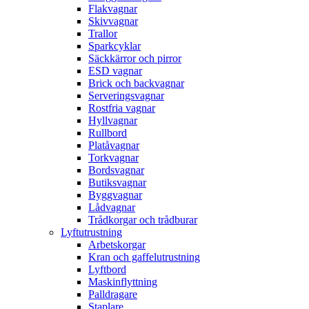
Flakvagnar
Skivvagnar
Trallor
Sparkcyklar
Säckkärror och pirror
ESD vagnar
Brick och backvagnar
Serveringsvagnar
Rostfria vagnar
Hyllvagnar
Rullbord
Platåvagnar
Torkvagnar
Bordsvagnar
Butiksvagnar
Byggvagnar
Lådvagnar
Trådkorgar och trådburar
Lyftutrustning
Arbetskorgar
Kran och gaffelutrustning
Lyftbord
Maskinflyttning
Palldragare
Staplare