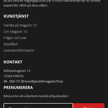
på att vara en tillgänglig butik där vi finns närvarande när du önskar
expertråd. Alltid på dina villkor.
KUNDTJÄNST
Handla på Magasin 10
Om Magasin 10
Frågor och svar
Köpvillkor
Leveransinformation
KONTAKT
Mårbackagatan 13
12343 FARSTA
08 - 556 171 00
kundtjanst@magasin10.se
PRENUMERERA
Missa inte våra återkommande erbjudanden!