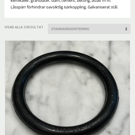
kemikalier, granulater, slam, cement, betong, asfalt m m.
Låsspärr förhindrar oavsiktlig isärkoppling. Galvaniserat stål.
VISAR ALLA 3 RESULTAT