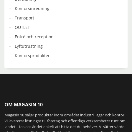
Kontorsinredning
Transport
OUTLET
Entré och reception
Lyftutrustning
Kontorsprodukter
OM MAGASIN 10
Magasin 10 säljer produkter inom området industri, lager och kontor.
Vi levererar lösningar till företag och offentliga verksamheter runt om i
landet. Hos oss är det enkelt att hitta det du behöver. Vi sätter värde