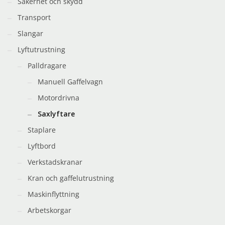
Säkerhet och skydd
Transport
Slangar
Lyftutrustning
Palldragare
Manuell Gaffelvagn
Motordrivna
Saxlyftare
Staplare
Lyftbord
Verkstadskranar
Kran och gaffelutrustning
Maskinflyttning
Arbetskorgar