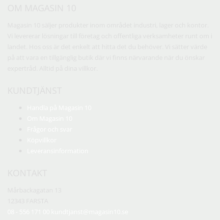
OM MAGASIN 10
Magasin 10 säljer produkter inom området industri, lager och kontor.
Vi levererar lösningar till företag och offentliga verksamheter runt om i
landet. Hos oss är det enkelt att hitta det du behöver. Vi sätter värde
på att vara en tillgänglig butik där vi finns närvarande när du önskar
expertråd. Alltid på dina villkor.
KUNDTJÄNST
Handla på Magasin 10
Om Magasin 10
Frågor och svar
Köpvillkor
Leveransinformation
KONTAKT
Mårbackagatan 13
12343 FARSTA
08 - 556 171 00
kundtjanst@magasin10.se