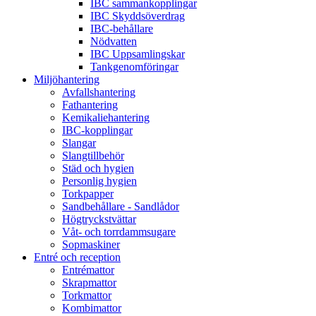
IBC sammankopplingar
IBC Skyddsöverdrag
IBC-behållare
Nödvatten
IBC Uppsamlingskar
Tankgenomföringar
Miljöhantering
Avfallshantering
Fathantering
Kemikaliehantering
IBC-kopplingar
Slangar
Slangtillbehör
Städ och hygien
Personlig hygien
Torkpapper
Sandbehållare - Sandlådor
Högtryckstvättar
Våt- och torrdammsugare
Sopmaskiner
Entré och reception
Entrémattor
Skrapmattor
Torkmattor
Kombimattor