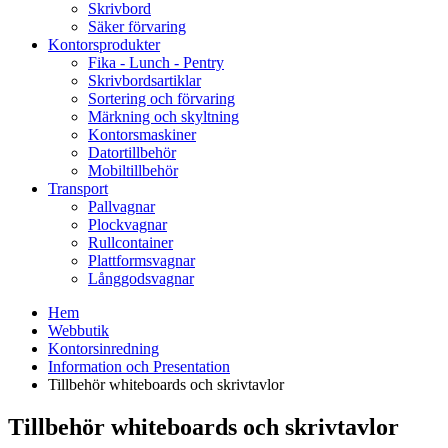
Skrivbord
Säker förvaring
Kontorsprodukter
Fika - Lunch - Pentry
Skrivbordsartiklar
Sortering och förvaring
Märkning och skyltning
Kontorsmaskiner
Datortillbehör
Mobiltillbehör
Transport
Pallvagnar
Plockvagnar
Rullcontainer
Plattformsvagnar
Långgodsvagnar
Hem
Webbutik
Kontorsinredning
Information och Presentation
Tillbehör whiteboards och skrivtavlor
Tillbehör whiteboards och skrivtavlor