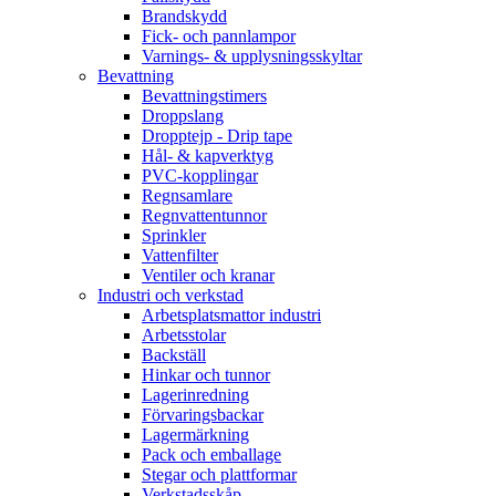
Brandskydd
Fick- och pannlampor
Varnings- & upplysningsskyltar
Bevattning
Bevattningstimers
Droppslang
Dropptejp - Drip tape
Hål- & kapverktyg
PVC-kopplingar
Regnsamlare
Regnvattentunnor
Sprinkler
Vattenfilter
Ventiler och kranar
Industri och verkstad
Arbetsplatsmattor industri
Arbetsstolar
Backställ
Hinkar och tunnor
Lagerinredning
Förvaringsbackar
Lagermärkning
Pack och emballage
Stegar och plattformar
Verkstadsskåp