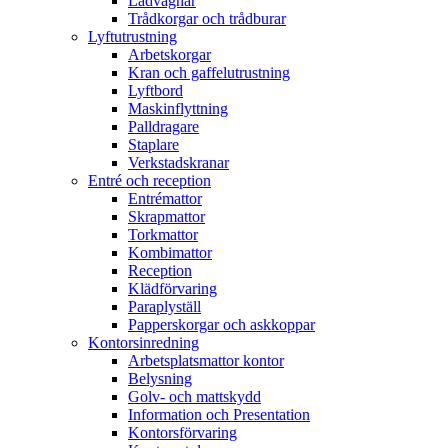
Lådvagnar
Trådkorgar och trådburar
Lyftutrustning
Arbetskorgar
Kran och gaffelutrustning
Lyftbord
Maskinflyttning
Palldragare
Staplare
Verkstadskranar
Entré och reception
Entrémattor
Skrapmattor
Torkmattor
Kombimattor
Reception
Klädförvaring
Paraplyställ
Papperskorgar och askkoppar
Kontorsinredning
Arbetsplatsmattor kontor
Belysning
Golv- och mattskydd
Information och Presentation
Kontorsförvaring