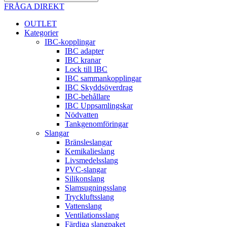
FRÅGA DIREKT
OUTLET
Kategorier
IBC-kopplingar
IBC adapter
IBC kranar
Lock till IBC
IBC sammankopplingar
IBC Skyddsöverdrag
IBC-behållare
IBC Uppsamlingskar
Nödvatten
Tankgenomföringar
Slangar
Bränsleslangar
Kemikalieslang
Livsmedelsslang
PVC-slangar
Silikonslang
Slamsugningsslang
Tryckluftsslang
Vattenslang
Ventilationsslang
Färdiga slangpaket