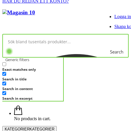
HAR DU REDAN ETT KONTO?
Logga in
Skapa k
Search
Generic filters
Exact matches only
Search in title
Search in content
Search in excerpt
No products in cart.
KATEGORIER
KATEGORIER