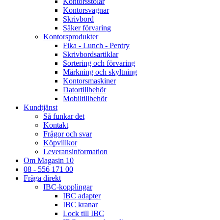
Kontorsstolar
Kontorsvagnar
Skrivbord
Säker förvaring
Kontorsprodukter
Fika - Lunch - Pentry
Skrivbordsartiklar
Sortering och förvaring
Märkning och skyltning
Kontorsmaskiner
Datortillbehör
Mobiltillbehör
Kundtjänst
Så funkar det
Kontakt
Frågor och svar
Köpvillkor
Leveransinformation
Om Magasin 10
08 - 556 171 00
Fråga direkt
IBC-kopplingar
IBC adapter
IBC kranar
Lock till IBC