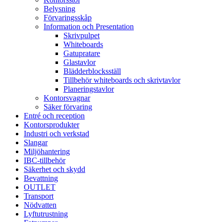
Belysning
Förvaringsskåp
Information och Presentation
Skrivpulpet
Whiteboards
Gatupratare
Glastavlor
Blädderblocksställ
Tillbehör whiteboards och skrivtavlor
Planeringstavlor
Kontorsvagnar
Säker förvaring
Entré och reception
Kontorsprodukter
Industri och verkstad
Slangar
Miljöhantering
IBC-tillbehör
Säkerhet och skydd
Bevattning
OUTLET
Transport
Nödvatten
Lyftutrustning