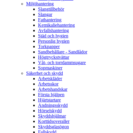
Miljöhantering
Slangtillbehör
Slangar
Fathantering
Kemikaliehantering
Avfallshantering
Städ och hygien
Personlig hygien
Torkpapper
Sandbehållare - Sandlådor
Högtryckstvättar
Våt- och torrdammsugare
Sopmaskiner
Säkerhet och skydd
Arbetskläder
Arbetsskor
Arbetshandskar
Första hjälpen
Hjärtstartare
Andningsskydd
Hörselskydd
Skyddshjälmar
Korttidsoveraller
Skyddsglasögon
Fallskydd