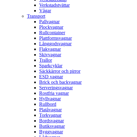
Verkstadstvättar
Vågar
Transport
Pallvagnar
Plockvagnar
Rullcontainer
Plattformsvagnar
Långgodsvagnar
Flakvagnar
Skivvagnar
Trallor
Sparkcyklar
Säckkärror och pirror
ESD vagnar
Brick och backvagnar
Serveringsvagnar
Rostfria vagnar
Hyllvagnar
Rullbord
Platåvagnar
Torkvagnar
Bordsvagnar
Butiksvagnar
Byggvagnar