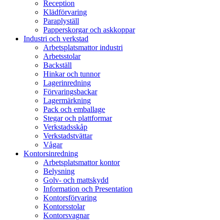
Reception
Klädförvaring
Paraplyställ
Papperskorgar och askkoppar
Industri och verkstad
Arbetsplatsmattor industri
Arbetsstolar
Backställ
Hinkar och tunnor
Lagerinredning
Förvaringsbackar
Lagermärkning
Pack och emballage
Stegar och plattformar
Verkstadsskåp
Verkstadstvättar
Vågar
Kontorsinredning
Arbetsplatsmattor kontor
Belysning
Golv- och mattskydd
Information och Presentation
Kontorsförvaring
Kontorsstolar
Kontorsvagnar