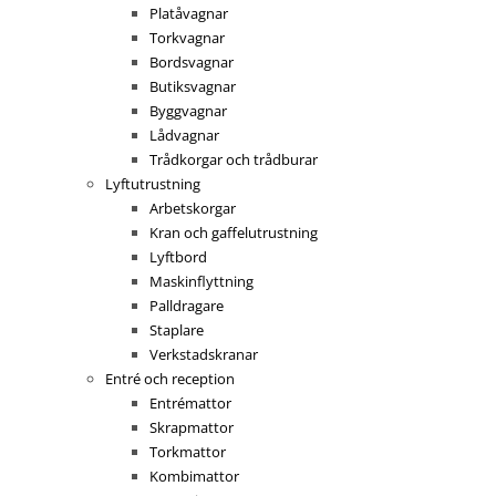
Platåvagnar
Torkvagnar
Bordsvagnar
Butiksvagnar
Byggvagnar
Lådvagnar
Trådkorgar och trådburar
Lyftutrustning
Arbetskorgar
Kran och gaffelutrustning
Lyftbord
Maskinflyttning
Palldragare
Staplare
Verkstadskranar
Entré och reception
Entrémattor
Skrapmattor
Torkmattor
Kombimattor