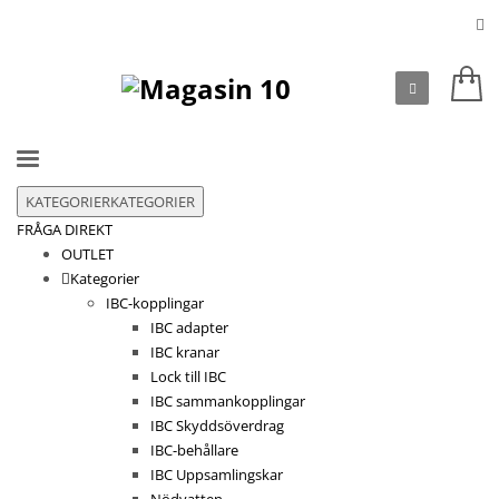
KATEGORIER
KATEGORIER
FRÅGA DIREKT
OUTLET
Kategorier
IBC-kopplingar
IBC adapter
IBC kranar
Lock till IBC
IBC sammankopplingar
IBC Skyddsöverdrag
IBC-behållare
IBC Uppsamlingskar
Nödvatten