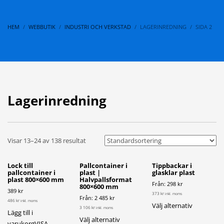
HEM
WEBBUTIK
INDUSTRI OCH VERKSTAD
LAGERINREDNING
SIDA 2
Lagerinredning
Visar 13–24 av 138 resultat
Lock till
Pallcontainer i
Tippbackar i
pallcontainer i
plast |
glasklar plast
plast 800×600 mm
Halvpallsformat
Från: 298 kr
800×600 mm
389 kr
373 kr
inkl. moms
Från: 2 485 kr
486 kr
inkl. moms
Den
Välj alternativ
3 106 kr
inkl. moms
Lägg till i
här
Den
Välj alternativ
varukorg
VISA