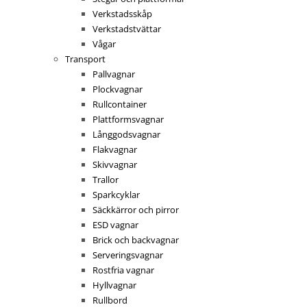
Verkstadsskåp
Verkstadstvättar
Vågar
Transport
Pallvagnar
Plockvagnar
Rullcontainer
Plattformsvagnar
Långgodsvagnar
Flakvagnar
Skivvagnar
Trallor
Sparkcyklar
Säckkärror och pirror
ESD vagnar
Brick och backvagnar
Serveringsvagnar
Rostfria vagnar
Hyllvagnar
Rullbord