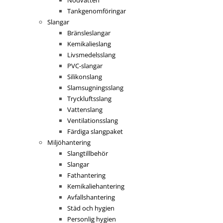
Tankgenomföringar
Slangar
Bränsleslangar
Kemikalieslang
Livsmedelsslang
PVC-slangar
Silikonslang
Slamsugningsslang
Tryckluftsslang
Vattenslang
Ventilationsslang
Färdiga slangpaket
Miljöhantering
Slangtillbehör
Slangar
Fathantering
Kemikaliehantering
Avfallshantering
Städ och hygien
Personlig hygien