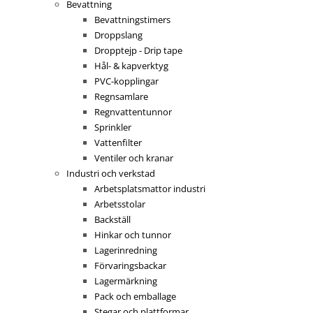
Bevattning
Bevattningstimers
Droppslang
Dropptejp - Drip tape
Hål- & kapverktyg
PVC-kopplingar
Regnsamlare
Regnvattentunnor
Sprinkler
Vattenfilter
Ventiler och kranar
Industri och verkstad
Arbetsplatsmattor industri
Arbetsstolar
Backställ
Hinkar och tunnor
Lagerinredning
Förvaringsbackar
Lagermärkning
Pack och emballage
Stegar och plattformar