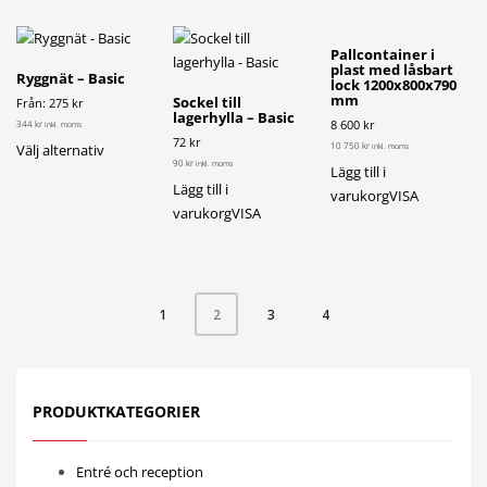
produktsidan
produktsidan
produktsi
har
flera
Pallcontainer i
varianter.
plast med låsbart
Ryggnät – Basic
lock 1200x800x790
De
mm
Sockel till
Från: 275 kr
olika
lagerhylla – Basic
8 600 kr
344 kr
inkl. moms
alternativen
72 kr
Den
10 750 kr
Välj alternativ
inkl. moms
kan
90 kr
inkl. moms
Lägg till i
här
väljas
Lägg till i
varukorg
VISA
produkten
på
varukorg
VISA
har
produktsidan
flera
varianter.
De
1
3
4
2
olika
alternativen
kan
väljas
PRODUKTKATEGORIER
på
produktsidan
Entré och reception