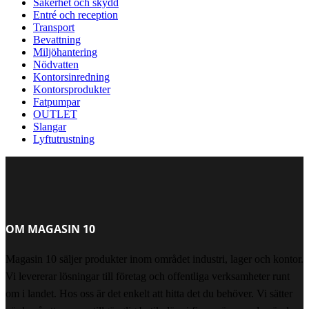
Säkerhet och skydd
Entré och reception
Transport
Bevattning
Miljöhantering
Nödvatten
Kontorsinredning
Kontorsprodukter
Fatpumpar
OUTLET
Slangar
Lyftutrustning
OM MAGASIN 10
Magasin 10 säljer produkter inom området industri, lager och kontor.
Vi levererar lösningar till företag och offentliga verksamheter runt
om i landet. Hos oss är det enkelt att hitta det du behöver. Vi sätter