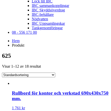
Lock till IBC
IBC sammankopplingar
IBC Skyddsöverdrag
IBC-behållare
Nödvatten
IBC Uppsamlingskar
Tankgenomföringar
08 - 556 171 00
Hem
Produkt
625
Visar 1–12 av 18 resultat
Rullbord för kontor och verkstad 690x430x750
mm.
1 761 kr