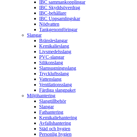
IBC sammankopplingar
IBC Skyddsöverdrag
IBC-behållare
IBC Uppsamlingskar
Nödvatten
Tankgenomföringar
Slangar
Bränsleslangar
Kemikalieslang
Livsmedelsslang
PVC-slangar
Silikonslang
Slamsugningsslang
Tryckluftsslang
Vattenslang
Ventilationsslang
Färdiga slangpaket
Miljöhantering
Slangtillbehör
Slangar
Fathantering
Kemikaliehantering
Avfallshantering
Städ och hygien
Personlig hygien