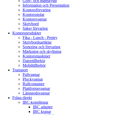
Golv- och mattskydd
Information och Presentation
Kontorsförvaring
Kontorsstolar
Kontorsvagnar
Skrivbord
Säker förvaring
Kontorsprodukter
Fika - Lunch - Pentry
Skrivbordsartiklar
Sortering och förvaring
Märkning och skyltning
Kontorsmaskiner
Datortillbehör
Mobiltillbehör
Transport
Pallvagnar
Plockvagnar
Rullcontainer
Plattformsvagnar
Långgodsvagnar
Fråga direkt
IBC-kopplingar
IBC adapter
IBC kranar