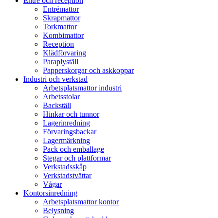
Entré och reception
Entrémattor
Skrapmattor
Torkmattor
Kombimattor
Reception
Klädförvaring
Paraplyställ
Papperskorgar och askkoppar
Industri och verkstad
Arbetsplatsmattor industri
Arbetsstolar
Backställ
Hinkar och tunnor
Lagerinredning
Förvaringsbackar
Lagermärkning
Pack och emballage
Stegar och plattformar
Verkstadsskåp
Verkstadstvättar
Vågar
Kontorsinredning
Arbetsplatsmattor kontor
Belysning