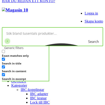
HAR DU REDAN ETT KONTO?
Logga in
Skapa konto
Search
Generic filters
Exact matches only
No products in cart.
Search in title
KATEGORIER
KATEGORIER
Search in content
FRÅGA DIREKT
Search in excerpt
OUTLET
Kategorier
IBC-kopplingar
IBC adapter
IBC kranar
Lock till IBC