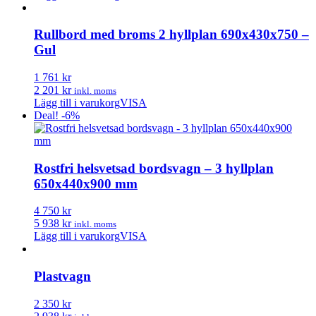
Rullbord med broms 2 hyllplan 690x430x750 –
Gul
1 761 kr
2 201 kr
inkl. moms
Lägg till i varukorg
VISA
Deal! -6%
Rostfri helsvetsad bordsvagn – 3 hyllplan
650x440x900 mm
4 750 kr
5 938 kr
inkl. moms
Lägg till i varukorg
VISA
Plastvagn
2 350 kr