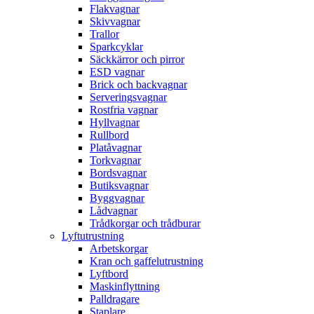
Flakvagnar
Skivvagnar
Trallor
Sparkcyklar
Säckkärror och pirror
ESD vagnar
Brick och backvagnar
Serveringsvagnar
Rostfria vagnar
Hyllvagnar
Rullbord
Platåvagnar
Torkvagnar
Bordsvagnar
Butiksvagnar
Byggvagnar
Lådvagnar
Trådkorgar och trådburar
Lyftutrustning
Arbetskorgar
Kran och gaffelutrustning
Lyftbord
Maskinflyttning
Palldragare
Staplare