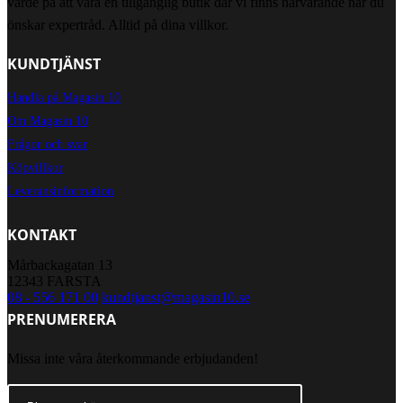
värde på att vara en tillgänglig butik där vi finns närvarande när du
önskar expertråd. Alltid på dina villkor.
KUNDTJÄNST
Handla på Magasin 10
Om Magasin 10
Frågor och svar
Köpvillkor
Leveransinformation
KONTAKT
Mårbackagatan 13
12343 FARSTA
08 - 556 171 00
kundtjanst@magasin10.se
PRENUMERERA
Missa inte våra återkommande erbjudanden!