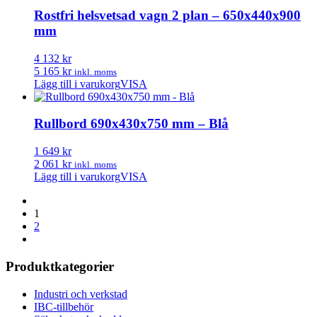
Rostfri helsvetsad vagn 2 plan – 650x440x900
mm
4 132 kr
5 165 kr
inkl. moms
Lägg till i varukorg
VISA
Rullbord 690x430x750 mm – Blå
1 649 kr
2 061 kr
inkl. moms
Lägg till i varukorg
VISA
1
2
Produktkategorier
Industri och verkstad
IBC-tillbehör