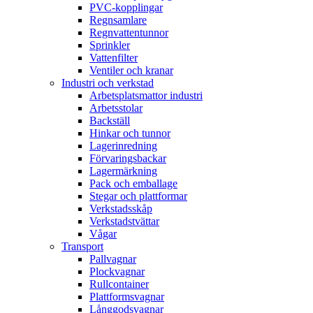
PVC-kopplingar
Regnsamlare
Regnvattentunnor
Sprinkler
Vattenfilter
Ventiler och kranar
Industri och verkstad
Arbetsplatsmattor industri
Arbetsstolar
Backställ
Hinkar och tunnor
Lagerinredning
Förvaringsbackar
Lagermärkning
Pack och emballage
Stegar och plattformar
Verkstadsskåp
Verkstadstvättar
Vågar
Transport
Pallvagnar
Plockvagnar
Rullcontainer
Plattformsvagnar
Långgodsvagnar