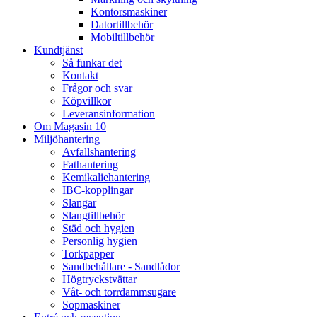
Kontorsmaskiner
Datortillbehör
Mobiltillbehör
Kundtjänst
Så funkar det
Kontakt
Frågor och svar
Köpvillkor
Leveransinformation
Om Magasin 10
Miljöhantering
Avfallshantering
Fathantering
Kemikaliehantering
IBC-kopplingar
Slangar
Slangtillbehör
Städ och hygien
Personlig hygien
Torkpapper
Sandbehållare - Sandlådor
Högtryckstvättar
Våt- och torrdammsugare
Sopmaskiner