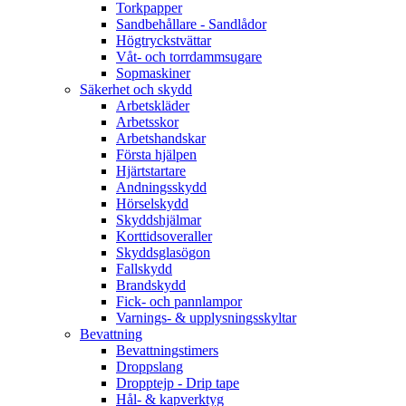
Torkpapper
Sandbehållare - Sandlådor
Högtryckstvättar
Våt- och torrdammsugare
Sopmaskiner
Säkerhet och skydd
Arbetskläder
Arbetsskor
Arbetshandskar
Första hjälpen
Hjärtstartare
Andningsskydd
Hörselskydd
Skyddshjälmar
Korttidsoveraller
Skyddsglasögon
Fallskydd
Brandskydd
Fick- och pannlampor
Varnings- & upplysningsskyltar
Bevattning
Bevattningstimers
Droppslang
Dropptejp - Drip tape
Hål- & kapverktyg