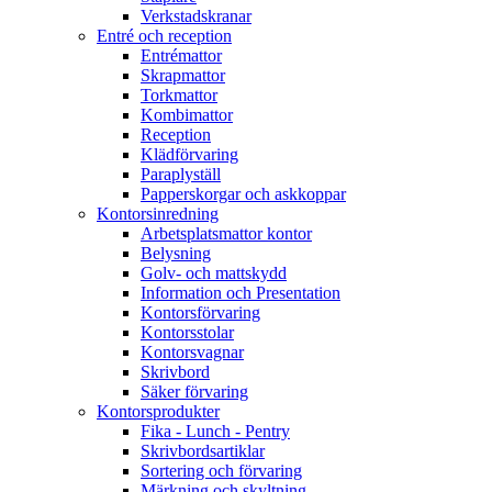
Verkstadskranar
Entré och reception
Entrémattor
Skrapmattor
Torkmattor
Kombimattor
Reception
Klädförvaring
Paraplyställ
Papperskorgar och askkoppar
Kontorsinredning
Arbetsplatsmattor kontor
Belysning
Golv- och mattskydd
Information och Presentation
Kontorsförvaring
Kontorsstolar
Kontorsvagnar
Skrivbord
Säker förvaring
Kontorsprodukter
Fika - Lunch - Pentry
Skrivbordsartiklar
Sortering och förvaring
Märkning och skyltning