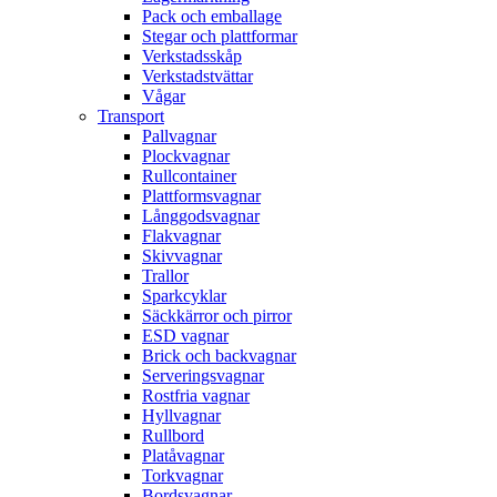
Pack och emballage
Stegar och plattformar
Verkstadsskåp
Verkstadstvättar
Vågar
Transport
Pallvagnar
Plockvagnar
Rullcontainer
Plattformsvagnar
Långgodsvagnar
Flakvagnar
Skivvagnar
Trallor
Sparkcyklar
Säckkärror och pirror
ESD vagnar
Brick och backvagnar
Serveringsvagnar
Rostfria vagnar
Hyllvagnar
Rullbord
Platåvagnar
Torkvagnar
Bordsvagnar