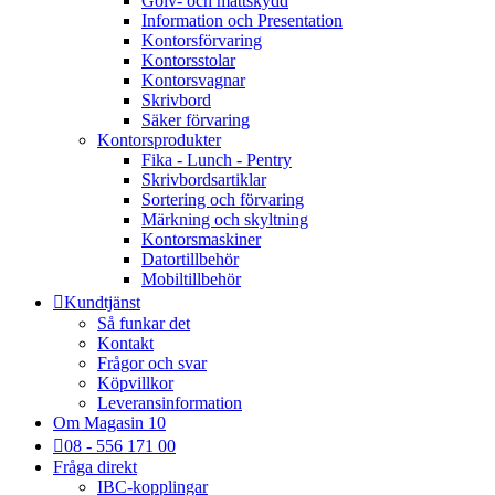
Golv- och mattskydd
Information och Presentation
Kontorsförvaring
Kontorsstolar
Kontorsvagnar
Skrivbord
Säker förvaring
Kontorsprodukter
Fika - Lunch - Pentry
Skrivbordsartiklar
Sortering och förvaring
Märkning och skyltning
Kontorsmaskiner
Datortillbehör
Mobiltillbehör
Kundtjänst
Så funkar det
Kontakt
Frågor och svar
Köpvillkor
Leveransinformation
Om Magasin 10
08 - 556 171 00
Fråga direkt
IBC-kopplingar