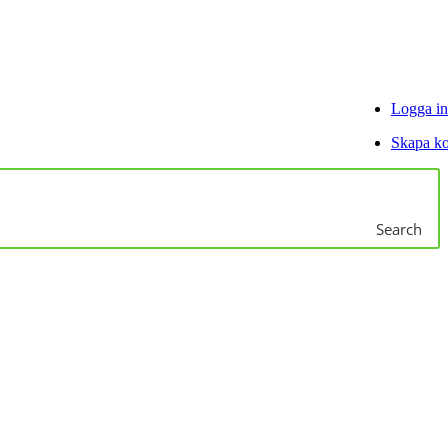
Logga in
Skapa k
Search