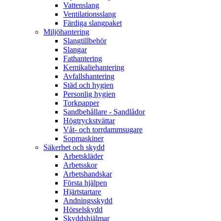
Vattenslang
Ventilationsslang
Färdiga slangpaket
Miljöhantering
Slangtillbehör
Slangar
Fathantering
Kemikaliehantering
Avfallshantering
Städ och hygien
Personlig hygien
Torkpapper
Sandbehållare - Sandlådor
Högtryckstvättar
Våt- och torrdammsugare
Sopmaskiner
Säkerhet och skydd
Arbetskläder
Arbetsskor
Arbetshandskar
Första hjälpen
Hjärtstartare
Andningsskydd
Hörselskydd
Skyddshjälmar