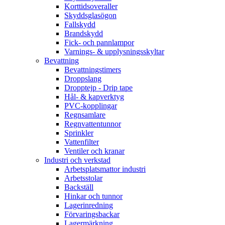
Korttidsoveraller
Skyddsglasögon
Fallskydd
Brandskydd
Fick- och pannlampor
Varnings- & upplysningsskyltar
Bevattning
Bevattningstimers
Droppslang
Dropptejp - Drip tape
Hål- & kapverktyg
PVC-kopplingar
Regnsamlare
Regnvattentunnor
Sprinkler
Vattenfilter
Ventiler och kranar
Industri och verkstad
Arbetsplatsmattor industri
Arbetsstolar
Backställ
Hinkar och tunnor
Lagerinredning
Förvaringsbackar
Lagermärkning