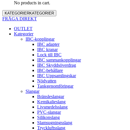
No products in cart.
KATEGORIER
KATEGORIER
FRÅGA DIREKT
OUTLET
Kategorier
IBC-kopplingar
IBC adapter
IBC kranar
Lock till IBC
IBC sammankopplingar
IBC Skyddsöverdrag
IBC-behållare
IBC Uppsamlingskar
Nödvatten
Tankgenomföringar
Slangar
Bränsleslangar
Kemikalieslang
Livsmedelsslang
PVC-slangar
Silikonslang
Slamsugningsslang
Tryckluftsslang