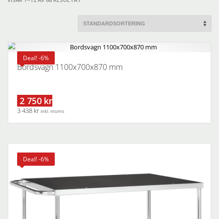
Deal! -6%
Bordsvagn 1100x700x870 mm
2 750 kr
3 438 kr
inkl. moms
Deal! -6%