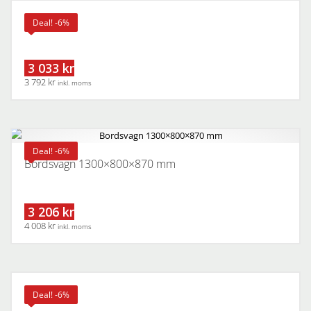
Bordsvagn
Deal! -6%
3 033 kr
3 792 kr
inkl. moms
Deal! -6%
Bordsvagn 1300×800×870 mm
3 206 kr
4 008 kr
inkl. moms
Etagevagn
Deal! -6%