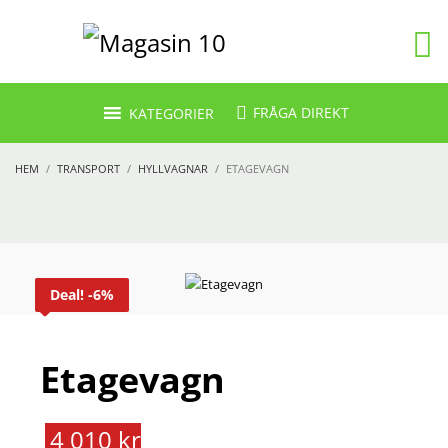
FRÅGA DIREKT
KATEGORIER
HEM
TRANSPORT
HYLLVAGNAR
ETAGEVAGN
Deal! -6%
Etagevagn
4 010 kr