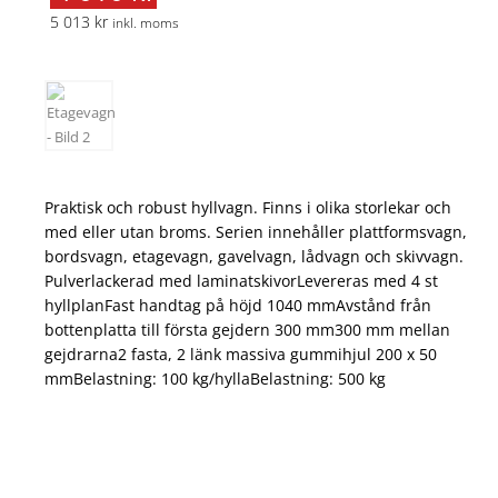
5 013 kr
inkl. moms
Praktisk och robust hyllvagn. Finns i olika storlekar och
med eller utan broms. Serien innehåller plattformsvagn,
bordsvagn, etagevagn, gavelvagn, lådvagn och skivvagn.
Pulverlackerad med laminatskivorLevereras med 4 st
hyllplanFast handtag på höjd 1040 mmAvstånd från
bottenplatta till första gejdern 300 mm300 mm mellan
gejdrarna2 fasta, 2 länk massiva gummihjul 200 x 50
mmBelastning: 100 kg/hyllaBelastning: 500 kg