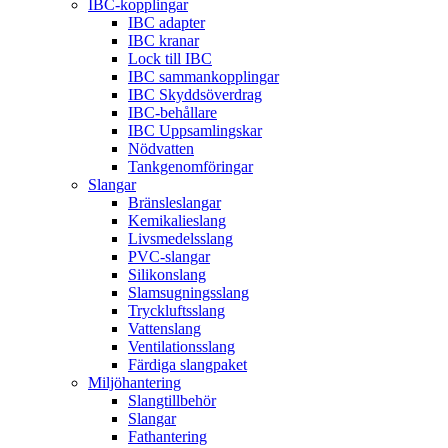
IBC-kopplingar
IBC adapter
IBC kranar
Lock till IBC
IBC sammankopplingar
IBC Skyddsöverdrag
IBC-behållare
IBC Uppsamlingskar
Nödvatten
Tankgenomföringar
Slangar
Bränsleslangar
Kemikalieslang
Livsmedelsslang
PVC-slangar
Silikonslang
Slamsugningsslang
Tryckluftsslang
Vattenslang
Ventilationsslang
Färdiga slangpaket
Miljöhantering
Slangtillbehör
Slangar
Fathantering