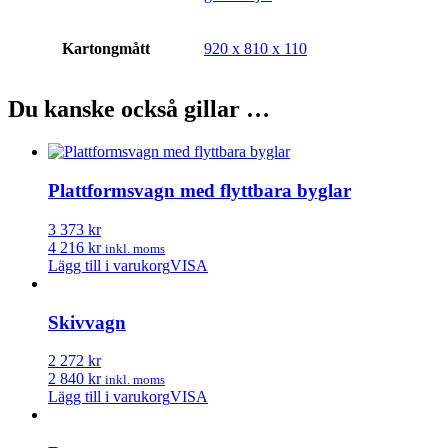
Kartongmått
920 x 810 x 110
Du kanske också gillar …
Plattformsvagn med flyttbara byglar
3 373 kr
4 216 kr
inkl. moms
Lägg till i varukorg
VISA
Skivvagn
2 272 kr
2 840 kr
inkl. moms
Lägg till i varukorg
VISA