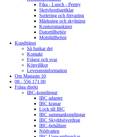
Fika - Lunch - Pentry
Skrivbordsartiklar
Sortering och förvaring
Märkning och skyltning
Kontorsmaskiner
Datortillbehör
Mobiltillbehör
Kundtjänst
Så funkar det
Kontakt
Frågor och svar
Köpvillkor
Leveransinformation
Om Magasin 10
08 - 556 171 00
Fråga direkt
IBC-kopplingar
IBC adapter
IBC kranar
Lock till IBC
IBC sammankopplingar
IBC Skyddsöverdrag
IBC-behållare
Nödvatten
IBC Uppsamlingskar