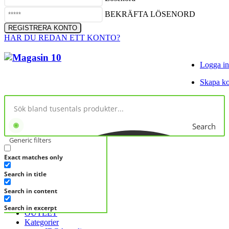
BEKRÄFTA LÖSENORD
HAR DU REDAN ETT KONTO?
Logga in
Skapa k
Search
Generic filters
Exact matches only
No products in cart.
Search in title
KATEGORIER
KATEGORIER
Search in content
FRÅGA DIREKT
Search in excerpt
OUTLET
Kategorier