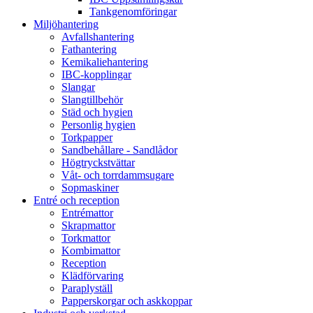
Tankgenomföringar
Miljöhantering
Avfallshantering
Fathantering
Kemikaliehantering
IBC-kopplingar
Slangar
Slangtillbehör
Städ och hygien
Personlig hygien
Torkpapper
Sandbehållare - Sandlådor
Högtryckstvättar
Våt- och torrdammsugare
Sopmaskiner
Entré och reception
Entrémattor
Skrapmattor
Torkmattor
Kombimattor
Reception
Klädförvaring
Paraplyställ
Papperskorgar och askkoppar