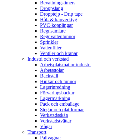
Bevattningstimers
Droppslang
Dropptejp - Drip tape
Hål- & kapverktyg
PVC-kopplingar
Regnsamlare
Regnvattentunnor
Sprinkler
Vattenfilter
Ventiler och kranar
Industri och verkstad
Arbetsplatsmattor industri
Arbetsstolar
Backställ
Hinkar och tunnor
Lagerinredning
Förvaringsbackar
Lagermärkning
Pack och emballage
Stegar och plattformar
Verkstadsskåp
Verkstadstvättar
Vågar
Transport
Pallvagnar