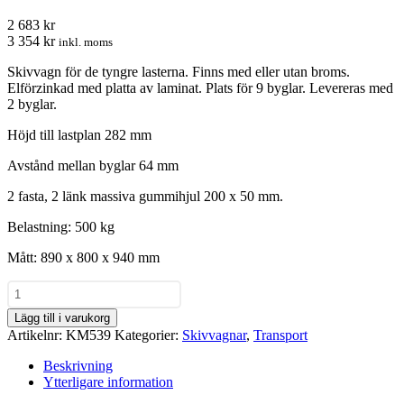
2 683 kr
3 354 kr
inkl. moms
Skivvagn för de tyngre lasterna. Finns med eller utan broms.
Elförzinkad med platta av laminat. Plats för 9 byglar. Levereras med
2 byglar.
Höjd till lastplan 282 mm
Avstånd mellan byglar 64 mm
2 fasta, 2 länk massiva gummihjul 200 x 50 mm.
Belastning: 500 kg
Mått: 890 x 800 x 940 mm
Skivvagn
för
Lägg till i varukorg
tunga
Artikelnr:
KM539
Kategorier:
Skivvagnar
,
Transport
laster
-
Beskrivning
500
Ytterligare information
kg
mängd