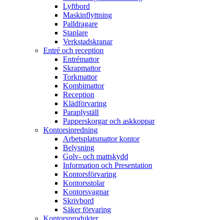
Lyftbord
Maskinflyttning
Palldragare
Staplare
Verkstadskranar
Entré och reception
Entrémattor
Skrapmattor
Torkmattor
Kombimattor
Reception
Klädförvaring
Paraplyställ
Papperskorgar och askkoppar
Kontorsinredning
Arbetsplatsmattor kontor
Belysning
Golv- och mattskydd
Information och Presentation
Kontorsförvaring
Kontorsstolar
Kontorsvagnar
Skrivbord
Säker förvaring
Kontorsprodukter