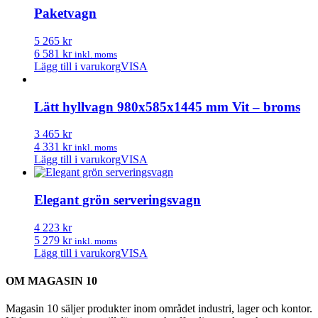
Paketvagn
5 265 kr
6 581 kr
inkl. moms
Lägg till i varukorg
VISA
Lätt hyllvagn 980x585x1445 mm Vit – broms
3 465 kr
4 331 kr
inkl. moms
Lägg till i varukorg
VISA
Elegant grön serveringsvagn
4 223 kr
5 279 kr
inkl. moms
Lägg till i varukorg
VISA
OM MAGASIN 10
Magasin 10 säljer produkter inom området industri, lager och kontor.