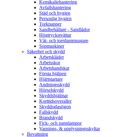
Kemikaliehantering
Avfallshantering
Städ och hygien
Personlig hygien
Torkpapper
Sandbehållare - Sandlådor
Högtryckstvättar
Våt- och torrdammsugare
Sopmaskiner
Säkerhet och skydd
Arbetskläder
Arbetsskor
Arbetshandskar
Första hjälpen
Hjärtstartare
Andningsskydd
Hörselskydd
Skyddshjälmar
Korttidsoveraller
Skyddsglasögon
Fallskydd
Brandskydd
Fick- och pannlampor
Varnings- & upplysningsskyltar
Bevattning