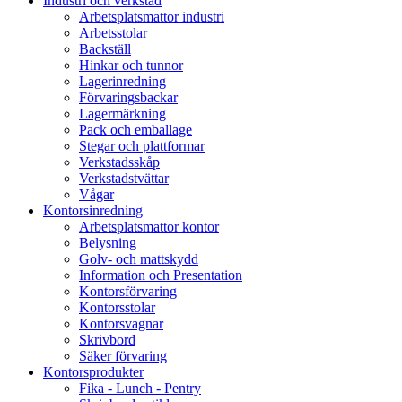
Industri och verkstad
Arbetsplatsmattor industri
Arbetsstolar
Backställ
Hinkar och tunnor
Lagerinredning
Förvaringsbackar
Lagermärkning
Pack och emballage
Stegar och plattformar
Verkstadsskåp
Verkstadstvättar
Vågar
Kontorsinredning
Arbetsplatsmattor kontor
Belysning
Golv- och mattskydd
Information och Presentation
Kontorsförvaring
Kontorsstolar
Kontorsvagnar
Skrivbord
Säker förvaring
Kontorsprodukter
Fika - Lunch - Pentry