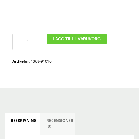
Tryckluftslang
LÄGG TILL I VARUKORG
AirCord
PVC
-
Artikelnr:
1368-91010
10
meter
mängd
BESKRIVNING
RECENSIONER
(0)