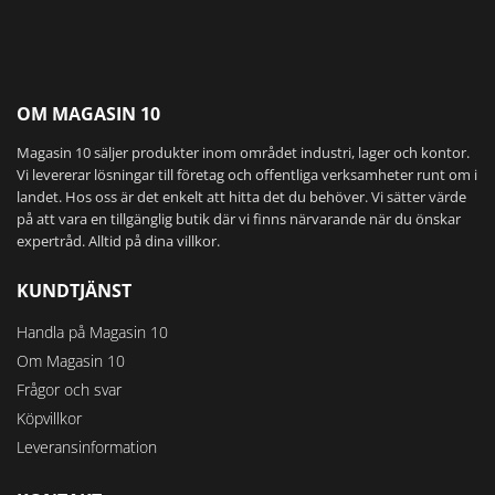
De
olika
alternativen
kan
väljas
OM MAGASIN 10
på
Magasin 10 säljer produkter inom området industri, lager och kontor.
produktsidan
Vi levererar lösningar till företag och offentliga verksamheter runt om i
landet. Hos oss är det enkelt att hitta det du behöver. Vi sätter värde
på att vara en tillgänglig butik där vi finns närvarande när du önskar
expertråd. Alltid på dina villkor.
KUNDTJÄNST
Handla på Magasin 10
Om Magasin 10
Frågor och svar
Köpvillkor
Leveransinformation