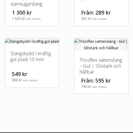
slamsugarslang
1 300 kr
Från: 289 kr
1 625 kr
361 kr
inkl. moms
inkl. moms
Den
här
produkten
har
Slangskydd i kraftig
flera
gul plast 10 mm
Tricoflex vattenslang
varianter.
– Gul | Slitstark och
De
hållbar
549 kr
olika
Från: 595 kr
686 kr
inkl. moms
alternativen
744 kr
inkl. moms
kan
väljas
Den
på
här
produktsidan
produkten
har
flera
varianter.