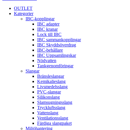
OUTLET
Kategorier
IBC-kopplingar
IBC adapter
IBC kranar
Lock till IBC
IBC sammankopplingar
IBC Skyddsöverdrag
IBC-behållare
IBC Uppsamlingskar
Nödvatten
Tankgenomföringar
Slangar
Bränsleslangar
Kemikalieslang
Livsmedelsslang
PVC-slangar
Silikonslang
Slamsugningsslang
Tryckluftsslang
Vattenslang
Ventilationsslang
Färdiga slangpaket
Miljöhantering