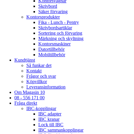
Kontorsvagnar
Skrivbord
Säker förvaring
Kontorsprodukter
Fika - Lunch - Pentry
Skrivbordsartiklar
Sortering och förvaring
Märkning och skyltning
Kontorsmaskiner
Datortillbehör
Mobiltillbehör
Kundtjänst
Så funkar det
Kontakt
Frågor och svar
Köpvillkor
Leveransinformation
Om Magasin 10
08 - 556 171 00
Fråga direkt
IBC-kopplingar
IBC adapter
IBC kranar
Lock till IBC
IBC sammankopplingar