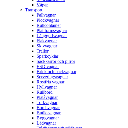
Vågar
Transport
Pallvagnar
Plockvagnar
Rullcontainer
Plattformsvagnar
Långgodsvagnar
Flakvagnar
Skivvagnar
Trallor
Sparkcyklar
Säckkärror och pirror
ESD vagnar
Brick och backvagnar
Serveringsvagnar
Rostfria vagnar
Hyllvagnar
Rullbord
Platåvagnar
Torkvagnar
Bordsvagnar
Butiksvagnar
Byggvagnar
Lådvagnar