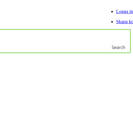
Logga in
Skapa k
Search