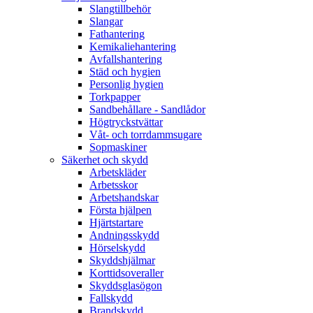
Slangtillbehör
Slangar
Fathantering
Kemikaliehantering
Avfallshantering
Städ och hygien
Personlig hygien
Torkpapper
Sandbehållare - Sandlådor
Högtryckstvättar
Våt- och torrdammsugare
Sopmaskiner
Säkerhet och skydd
Arbetskläder
Arbetsskor
Arbetshandskar
Första hjälpen
Hjärtstartare
Andningsskydd
Hörselskydd
Skyddshjälmar
Korttidsoveraller
Skyddsglasögon
Fallskydd
Brandskydd