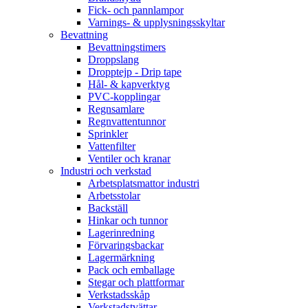
Fick- och pannlampor
Varnings- & upplysningsskyltar
Bevattning
Bevattningstimers
Droppslang
Dropptejp - Drip tape
Hål- & kapverktyg
PVC-kopplingar
Regnsamlare
Regnvattentunnor
Sprinkler
Vattenfilter
Ventiler och kranar
Industri och verkstad
Arbetsplatsmattor industri
Arbetsstolar
Backställ
Hinkar och tunnor
Lagerinredning
Förvaringsbackar
Lagermärkning
Pack och emballage
Stegar och plattformar
Verkstadsskåp
Verkstadstvättar