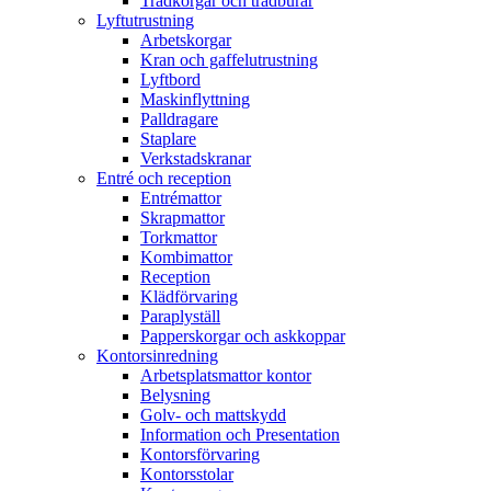
Trådkorgar och trådburar
Lyftutrustning
Arbetskorgar
Kran och gaffelutrustning
Lyftbord
Maskinflyttning
Palldragare
Staplare
Verkstadskranar
Entré och reception
Entrémattor
Skrapmattor
Torkmattor
Kombimattor
Reception
Klädförvaring
Paraplyställ
Papperskorgar och askkoppar
Kontorsinredning
Arbetsplatsmattor kontor
Belysning
Golv- och mattskydd
Information och Presentation
Kontorsförvaring
Kontorsstolar