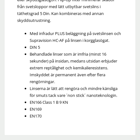
från svetsloppor med lätt utbytbar svetslins i
täthetsgrad 5 Din. Kan kombineras med annan
skyddsutrustning.
Med infradur PLUS beläggning på svetslinsen och
Supravision HC-AF på linsen i korgglasögat.
DIN 5
Behandlade linser som är imfria (minst 16
sekunder) på insidan, medans utsidan erbjuder
extrem reptålighet och kemikalieresistens.
Imskyddet är permanent även efter flera
rengörningar.
Linserna är lätt att rengöra och mindre känsliga
för smuts tack vare ´non stick´ nanoteknologin.
EN166 Class 1 B 9 KN
EN169
EN170