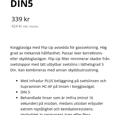
DIN5
339 kr
424 kr
inkl. moms
Korgglasöga med Flip-Up avsedda för gassvetsning. Hög
grad av mekanisk hållfasthet. Passar över korrektions-
eller skyddsglasögon. Flip-Up filter minimerar skador från
svetsloppor med lätt utbytbar svetslins i täthetsgrad 5
Din. Kan kombineras med annan skyddsutrustning.
Med infradur PLUS beläggning på svetslinsen och
Supravision HC-AF på linsen i korgglasögat.
DIN 5
Behandlade linser som är imfria (minst 16
sekunder) på insidan, medans utsidan erbjuder
extrem reptålighet och kemikalieresistens.
Imskyddet är permanent även efter flera