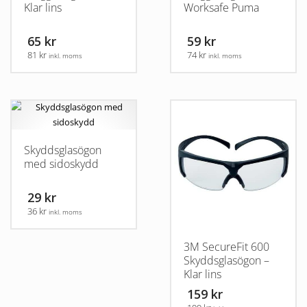
Klar lins
Worksafe Puma
65 kr
59 kr
81 kr
74 kr
inkl. moms
inkl. moms
Skyddsglasögon
med sidoskydd
29 kr
36 kr
inkl. moms
3M SecureFit 600
Skyddsglasögon –
Klar lins
159 kr