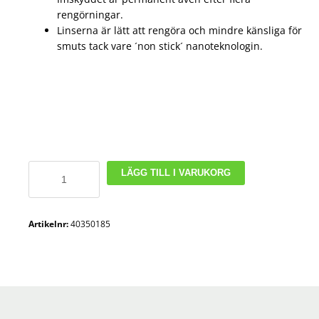
rengörningar.
Linserna är lätt att rengöra och mindre känsliga för
smuts tack vare ´non stick´ nanoteknologin.
Svetskorgglasögon
LÄGG TILL I VARUKORG
flip-
up
uvex
Artikelnr:
40350185
Ultrasonic
9302.045
DIN5
mängd