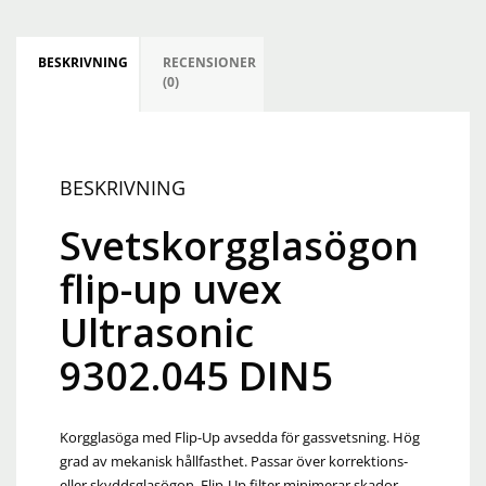
BESKRIVNING
RECENSIONER
(0)
BESKRIVNING
Svetskorgglasögon
flip-up uvex
Ultrasonic
9302.045 DIN5
Korgglasöga med Flip-Up avsedda för gassvetsning. Hög
grad av mekanisk hållfasthet. Passar över korrektions-
eller skyddsglasögon. Flip-Up filter minimerar skador