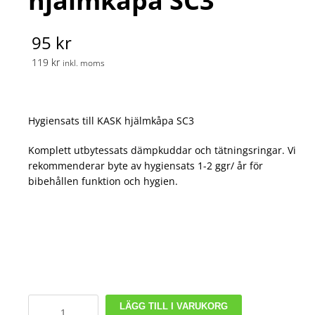
hjälmkåpa SC3
95 kr
119 kr
inkl. moms
Hygiensats till KASK hjälmkåpa SC3
Komplett utbytessats dämpkuddar och tätningsringar. Vi
rekommenderar byte av hygiensats 1-2 ggr/ år för
bibehållen funktion och hygien.
Hygiensats
LÄGG TILL I VARUKORG