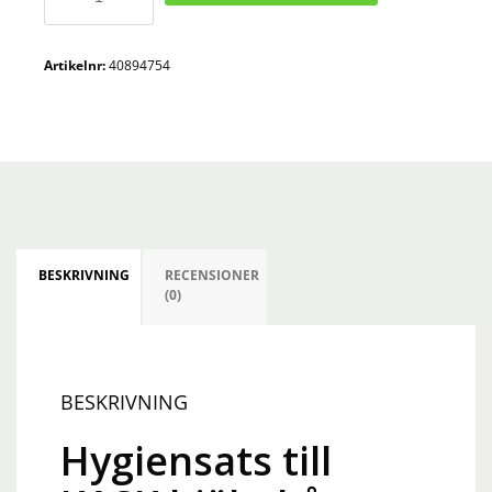
till
KASK
hjälmkåpa
Artikelnr:
40894754
SC3
mängd
BESKRIVNING
RECENSIONER
(0)
BESKRIVNING
Hygiensats till