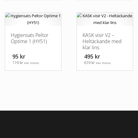
Hygiensats Peltor
KASK visir V2 –
Optime 1 (HY51)
Heltäckande med
klar lins
95 kr
495 kr
119 kr
619 kr
inkl. moms
inkl. moms