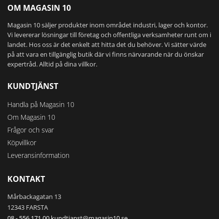
OM MAGASIN 10
Magasin 10 säljer produkter inom området industri, lager och kontor.
Vi levererar lösningar till företag och offentliga verksamheter runt om i
landet. Hos oss är det enkelt att hitta det du behöver. Vi sätter värde
på att vara en tillgänglig butik där vi finns närvarande när du önskar
expertråd. Alltid på dina villkor.
KUNDTJÄNST
Handla på Magasin 10
Om Magasin 10
Frågor och svar
Köpvillkor
Leveransinformation
KONTAKT
Mårbackagatan 13
12343 FARSTA
08 - 556 171 00
kundtjanst@magasin10.se