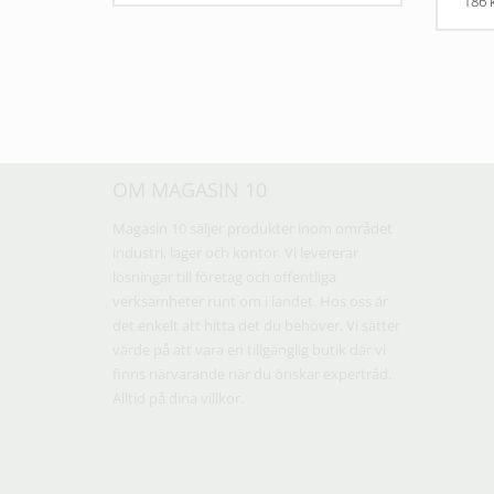
186 
OM MAGASIN 10
Magasin 10 säljer produkter inom området
industri, lager och kontor. Vi levererar
lösningar till företag och offentliga
verksamheter runt om i landet. Hos oss är
det enkelt att hitta det du behöver. Vi sätter
värde på att vara en tillgänglig butik där vi
finns närvarande när du önskar expertråd.
Alltid på dina villkor.