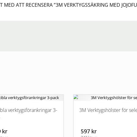
ST MED ATT RECENSERA ”3M VERKTYGSSÄKRING MED JOJOF
ibla verktygsförankringar 3-
3M Verktygshölster för sel
k
 kr
597 kr