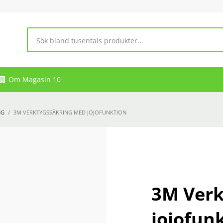
Om Magasin 10
NG
3M VERKTYGSSÄKRING MED JOJOFUNKTION
3M Verk
jojofun