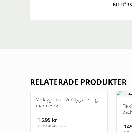
BLI FÖR
RELATERADE PRODUKTER
Verktygslina – Verktygssäkring
max 6,8 kg
Flex
pac
1 295 kr
149
1 619 kr
inkl. moms