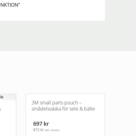
UNKTION”
3M small parts pouch –
smådelsväska för sele & bälte
e
697 kr
872 kr
inkl. moms