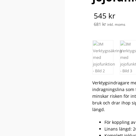
545 kr
681 kr
inkl. moms
Verktygsindragare med
indragningslina som f
minskar risken för in
bruk och drar ihop si
längd.
För koppling av 
Linans längd: 2
Komplett inklus