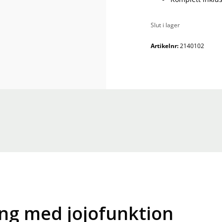
Slut i lager
Artikelnr:
2140102
ng med jojofunktion