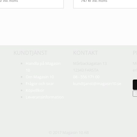
kr
747 kr
inkl. moms
inkl. moms
KUNDTJÄNST
KONTAKT
P
Handla på Magasin
Mårbackagatan 13
Mi
10
12343 FARSTA
er
Om Magasin 10
08 - 556 171 00
Frågor och svar
kundtjanst@magasin10.se
Köpvillkor
Leveransinformation
© 2017 Magasin 10 AB