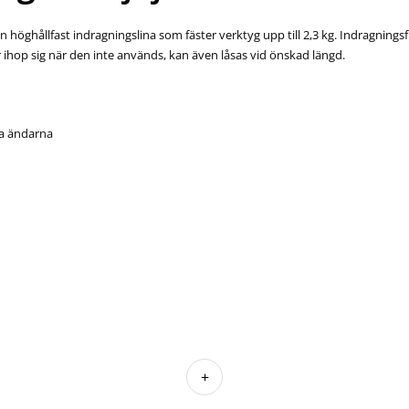
 höghållfast indragningslina som fäster verktyg upp till 2,3 kg. Indragnings
r ihop sig när den inte används, kan även låsas vid önskad längd.
da ändarna