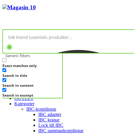
Generic filters
Exact matches only
No products in cart.
Search in title
KATEGORIER
KATEGORIER
Search in content
FRÅGA DIREKT
Search in excerpt
OUTLET
Kategorier
IBC-kopplingar
IBC adapter
IBC kranar
Lock till IBC
IBC sammankopplingar