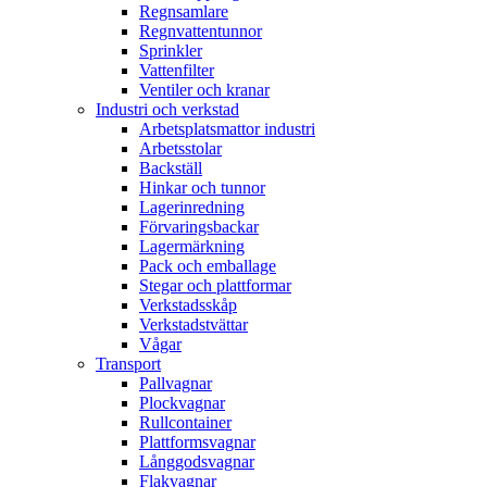
Regnsamlare
Regnvattentunnor
Sprinkler
Vattenfilter
Ventiler och kranar
Industri och verkstad
Arbetsplatsmattor industri
Arbetsstolar
Backställ
Hinkar och tunnor
Lagerinredning
Förvaringsbackar
Lagermärkning
Pack och emballage
Stegar och plattformar
Verkstadsskåp
Verkstadstvättar
Vågar
Transport
Pallvagnar
Plockvagnar
Rullcontainer
Plattformsvagnar
Långgodsvagnar
Flakvagnar