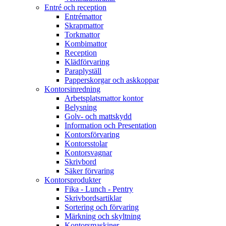
Entré och reception
Entrémattor
Skrapmattor
Torkmattor
Kombimattor
Reception
Klädförvaring
Paraplyställ
Papperskorgar och askkoppar
Kontorsinredning
Arbetsplatsmattor kontor
Belysning
Golv- och mattskydd
Information och Presentation
Kontorsförvaring
Kontorsstolar
Kontorsvagnar
Skrivbord
Säker förvaring
Kontorsprodukter
Fika - Lunch - Pentry
Skrivbordsartiklar
Sortering och förvaring
Märkning och skyltning
Kontorsmaskiner