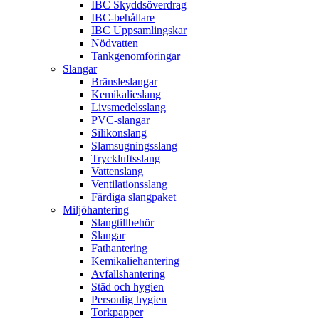
IBC Skyddsöverdrag
IBC-behållare
IBC Uppsamlingskar
Nödvatten
Tankgenomföringar
Slangar
Bränsleslangar
Kemikalieslang
Livsmedelsslang
PVC-slangar
Silikonslang
Slamsugningsslang
Tryckluftsslang
Vattenslang
Ventilationsslang
Färdiga slangpaket
Miljöhantering
Slangtillbehör
Slangar
Fathantering
Kemikaliehantering
Avfallshantering
Städ och hygien
Personlig hygien
Torkpapper