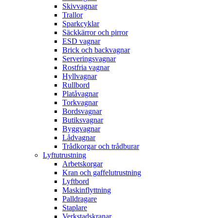
Skivvagnar
Trallor
Sparkcyklar
Säckkärror och pirror
ESD vagnar
Brick och backvagnar
Serveringsvagnar
Rostfria vagnar
Hyllvagnar
Rullbord
Platåvagnar
Torkvagnar
Bordsvagnar
Butiksvagnar
Byggvagnar
Lådvagnar
Trådkorgar och trådburar
Lyftutrustning
Arbetskorgar
Kran och gaffelutrustning
Lyftbord
Maskinflyttning
Palldragare
Staplare
Verkstadskranar