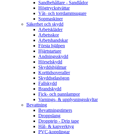
Sandbehållare - Sandlådor
Högtryckstvättar
Våt- och torrdammsugare
Sopmaskiner
Säkerhet och skydd
Arbetskläder
Arbetsskor
Arbetshandskar
Första hjälpen
Hjärtstartare
Andningsskydd
Hörselskydd
Skyddshjälmar
Korttidsoveraller
Skyddsglasögon
Fallskydd
Brandskydd
Fick- och pannlampor
Varnings- & upplysningsskyltar
Bevattning
Bevattningstimers
Droppslang
Dropptejp - Drip tape
Hål- & kapverktyg
PVC-kopplingar