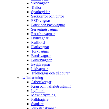
Skivvagnar
Trallor
Sparkcyklar
Säckkärror och pirror
ESD vagnar
Brick och backvagnar
Serveringsvagnar
Rostfria vagnar
Hyllvagnar
Rullbord
Platåvagnar
Torkvagnar
Bordsvagnar
Butiksvagnar
Byggvagnar
Lådvagnar
Trådkorgar och trådburar
Lyftutrustning
Arbetskorgar
Kran och gaffelutrustning
Lyftbord
Maskinflyttning
Palldragare
Staplare
Verkstadskranar