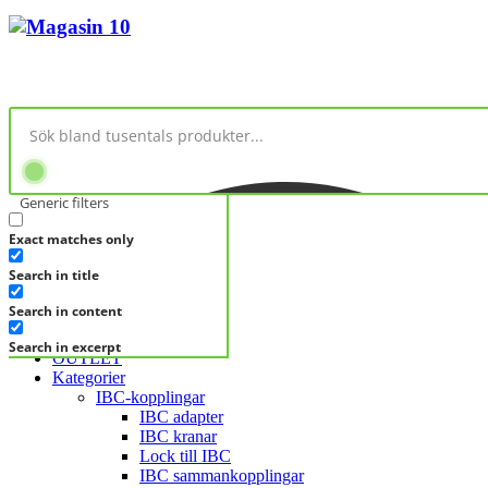
Generic filters
Exact matches only
No products in cart.
Search in title
KATEGORIER
KATEGORIER
Search in content
FRÅGA DIREKT
Search in excerpt
OUTLET
Kategorier
IBC-kopplingar
IBC adapter
IBC kranar
Lock till IBC
IBC sammankopplingar