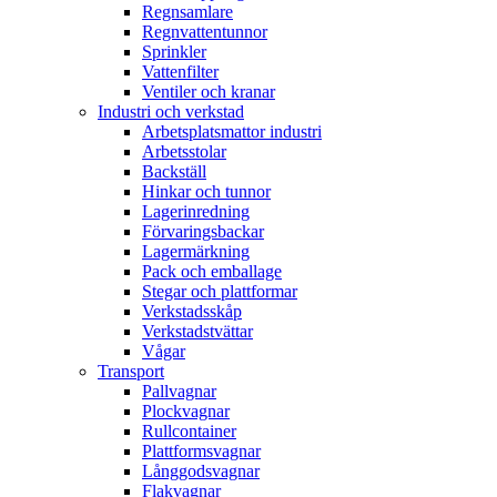
Regnsamlare
Regnvattentunnor
Sprinkler
Vattenfilter
Ventiler och kranar
Industri och verkstad
Arbetsplatsmattor industri
Arbetsstolar
Backställ
Hinkar och tunnor
Lagerinredning
Förvaringsbackar
Lagermärkning
Pack och emballage
Stegar och plattformar
Verkstadsskåp
Verkstadstvättar
Vågar
Transport
Pallvagnar
Plockvagnar
Rullcontainer
Plattformsvagnar
Långgodsvagnar
Flakvagnar