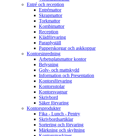
Entré och reception
Entrémattor
Skrapmattor
Torkmattor
Kombimattor
Reception
Klädförvaring
Paraplyställ
Papperskorgar och askkoppar
Kontorsinredning
Arbetsplatsmattor kontor
Belysning
Golv- och mattskydd
Information och Presentation
Kontorsförvaring
Kontorsstolar
Kontorsvagnar
Skrivbord
Säker förvaring
Kontorsprodukter
Fika - Lunch - Pentry
Skrivbordsartiklar
Sortering och förvaring
Märkning och skyltning
Kontorsmaskiner