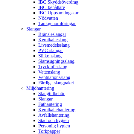
IBC Skyddsöverdrag
IBC-behållare
IBC Uppsamlingskar
Nödvatten
Tankgenomföringar
Slangar
Bränsleslangar
Kemikalieslang
Livsmedelsslang
PVC-slangar
Silikonslang
Slamsugningsslang
Tryckluftsslang
Vattenslang
Ventilationsslang
Färdiga slangpaket
Miljöhantering
Slangtillbehör
Slangar
Fathantering
Kemikaliehantering
Avfallshantering
Städ och hygien
Personlig hygien
Torkpapper