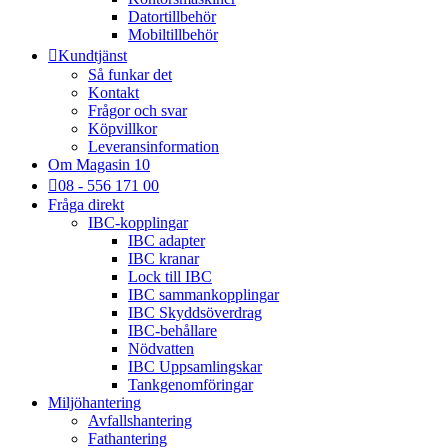
Datortillbehör
Mobiltillbehör
Kundtjänst
Så funkar det
Kontakt
Frågor och svar
Köpvillkor
Leveransinformation
Om Magasin 10
08 - 556 171 00
Fråga direkt
IBC-kopplingar
IBC adapter
IBC kranar
Lock till IBC
IBC sammankopplingar
IBC Skyddsöverdrag
IBC-behållare
Nödvatten
IBC Uppsamlingskar
Tankgenomföringar
Miljöhantering
Avfallshantering
Fathantering