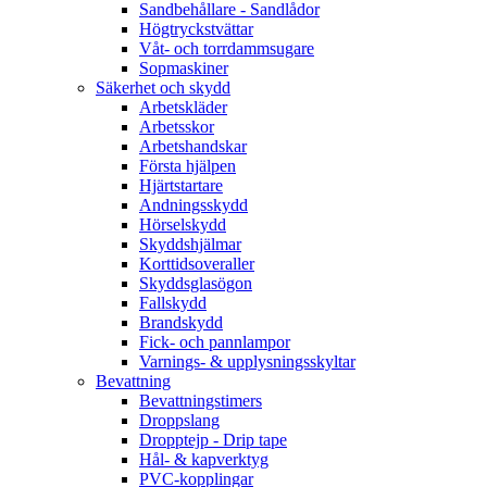
Sandbehållare - Sandlådor
Högtryckstvättar
Våt- och torrdammsugare
Sopmaskiner
Säkerhet och skydd
Arbetskläder
Arbetsskor
Arbetshandskar
Första hjälpen
Hjärtstartare
Andningsskydd
Hörselskydd
Skyddshjälmar
Korttidsoveraller
Skyddsglasögon
Fallskydd
Brandskydd
Fick- och pannlampor
Varnings- & upplysningsskyltar
Bevattning
Bevattningstimers
Droppslang
Dropptejp - Drip tape
Hål- & kapverktyg
PVC-kopplingar